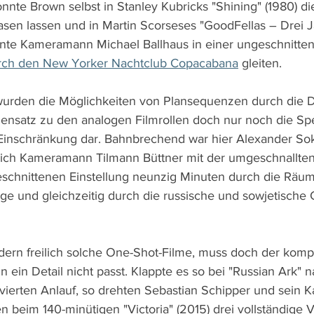
onnte Brown selbst in Stanley Kubricks "Shining" (1980) d
asen lassen und in Martin Scorseses "GoodFellas – Drei J
nnte Kameramann Michael Ballhaus in einer ungeschnitte
urch den New Yorker Nachtclub Copacabana
 gleiten.
urden die Möglichkeiten von Plansequenzen durch die Dig
gensatz zu den analogen Filmrollen doch nur noch die Spe
 Einschränkung dar. Bahnbrechend war hier Alexander So
 sich Kameramann Tilmann Büttner mit der umgeschnallte
schnittenen Einstellung neunzig Minuten durch die Räume
ge und gleichzeitig durch die russische und sowjetische 
dern freilich solche One-Shot-Filme, muss doch der kompl
ein Detail nicht passt. Klappte es so bei "Russian Ark" n
vierten Anlauf, so drehten Sebastian Schipper und sein
n beim 140-minütigen "Victoria" (2015) drei vollständige 