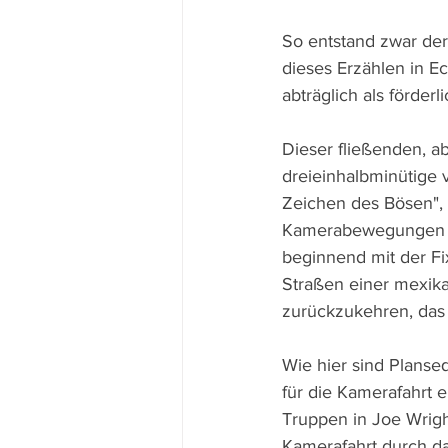
So entstand zwar der
dieses Erzählen in 
abträglich als förderli
Dieser fließenden, ab
dreieinhalbminütige 
Zeichen des Bösen", 
Kamerabewegungen fo
beginnend mit der Fi
Straßen einer mexik
zurückzukehren, das s
Wie hier sind Planseq
für die Kamerafahrt 
Truppen in Joe Wrigh
Kamerafahrt durch da