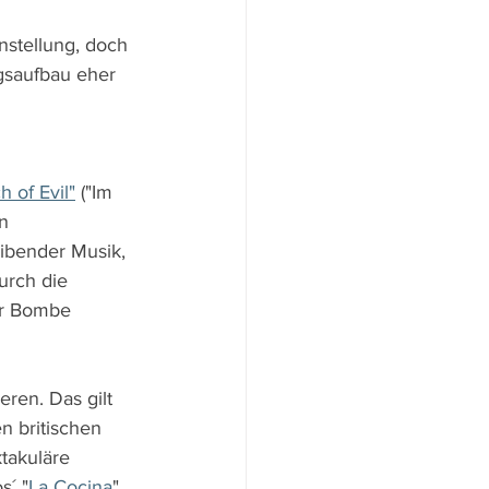
stellung, doch 
gsaufbau eher 
 of Evil"
 ("Im 
n 
ibender Musik, 
urch die 
er Bombe 
ren. Das gilt 
n britischen 
ktakuläre 
s´ "
La Cocina
" 