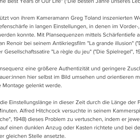
he Best Years of Our Life" ("Die besten Jahre unseres Leb
tützt von ihrem Kameramann Greg Toland inszenierten We
iefenschärfe in langen Einstellungen, in denen im Vorder-, 
werden konnte. Mit Plansequenzen mittels Schärfentiefe a
 Renoir bei seinem Antikriegsfilm "La grande illusion" (
er Gesellschaftssatire "La règle du jeu" ("Die Spielregel", 1
ansequenz eine größere Authentizität und geringere Zus
auer:innen hier selbst im Bild umsehen und orientieren mü
ne Montage gelenkt werde.
 die Einstellungslänge in dieser Zeit durch die Länge der 
inuten. Alfred Hitchcock versuchte in seinem Kammerspi
eiche", 1948) dieses Problem zu vertuschen, indem er jewe
 auf einen dunklen Anzug oder Kasten richtete und bei de
er gleichen Stelle ansetzte.