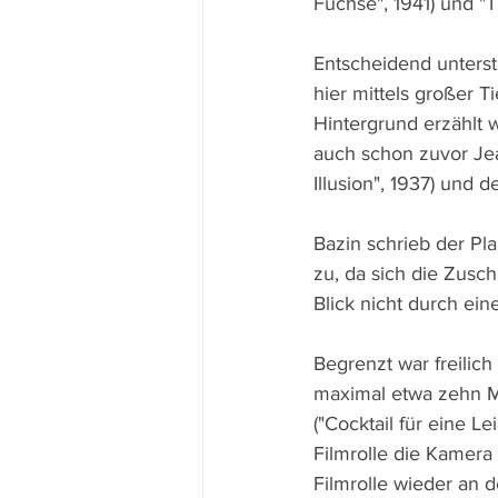
Füchse", 1941) und "T
Entscheidend unters
hier mittels großer T
Hintergrund erzählt 
auch schon zuvor Jean
Illusion", 1937) und d
Bazin schrieb der Pl
zu, da sich die Zusch
Blick nicht durch ei
Begrenzt war freilich
maximal etwa zehn M
("Cocktail für eine L
Filmrolle die Kamera
Filmrolle wieder an d