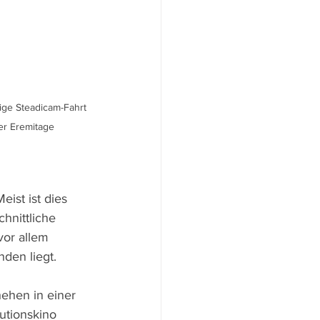
ige Steadicam-Fahrt 
er Eremitage
ist ist dies 
hnittliche 
vor allem 
nden liegt.
ehen in einer 
utionskino 