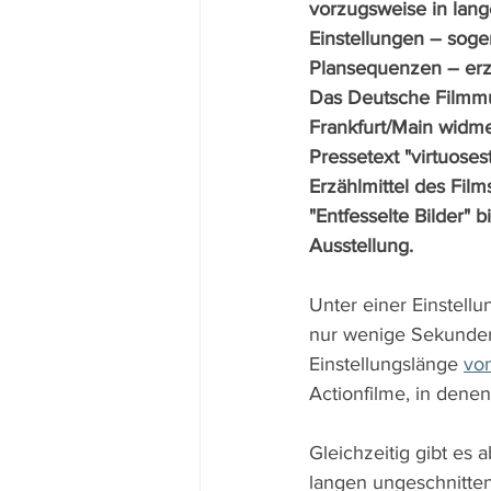
vorzugsweise in lan
Einstellungen – sog
Plansequenzen – erzä
Das Deutsche Filmm
Frankfurt/Main widme
Pressetext "virtuosest
Erzählmittel des Film
"Entfesselte Bilder" 
Ausstellung.
Unter einer Einstellu
nur wenige Sekunden 
Einstellungslänge 
vo
Actionfilme, in denen
Gleichzeitig gibt es
langen ungeschnitten