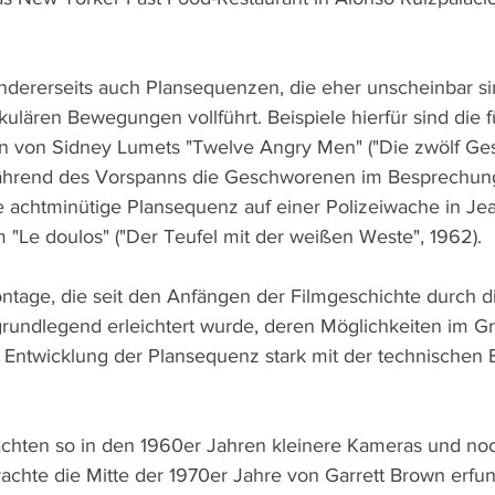
andererseits auch Plansequenzen, die eher unscheinbar sin
ulären Bewegungen vollführt. Beispiele hierfür sind die f
nn von Sidney Lumets "Twelve Angry Men" ("Die zwölf Ge
 während des Vorspanns die Geschworenen im Besprechu
 achtminütige Plansequenz auf einer Polizeiwache in Jea
m "Le doulos" ("Der Teufel mit der weißen Weste", 1962).
tage, die seit den Anfängen der Filmgeschichte durch d
 grundlegend erleichtert wurde, deren Möglichkeiten im G
ie Entwicklung der Plansequenz stark mit der technischen 
achten so in den 1960er Jahren kleinere Kameras und no
achte die Mitte der 1970er Jahre von Garrett Brown erfu