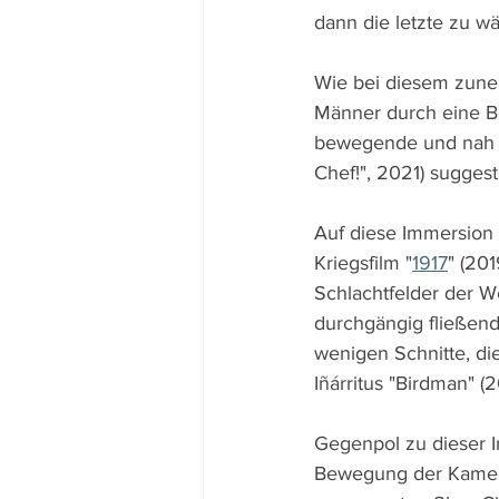
dann die letzte zu wä
Wie bei diesem zune
Männer durch eine Be
bewegende und nah g
Chef!", 2021) sugges
Auf diese Immersion
Kriegsfilm "
1917
" (20
Schlachtfelder der W
durchgängig fließen
wenigen Schnitte, di
Iñárritus "Birdman" (2
Gegenpol zu dieser I
Bewegung der Kamera