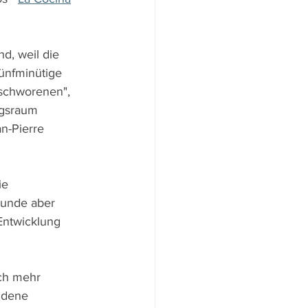
d, weil die 
ünfminütige 
schworenen", 
ngsraum 
n-Pierre 
ie 
runde aber 
Entwicklung 
ch mehr 
ndene 