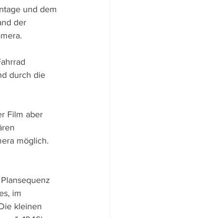
ontage und dem 
and der 
amera.
Fahrrad 
d durch die 
r Film aber 
ären 
era möglich. 
r Plansequenz 
es, im 
"Die kleinen 