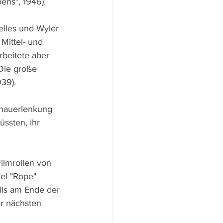
ens", 1946). 
lles und Wyler 
Mittel- und 
rbeitete aber 
"Die große 
939).
chauerlenkung 
ssten, ihr 
Filmrollen von 
el "Rope" 
ils am Ende der 
r nächsten 