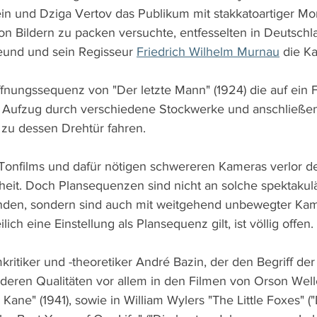
ein und Dziga Vertov das Publikum mit stakkatoartiger M
on Bildern zu packen versuchte, entfesselten in Deutschl
und und sein Regisseur 
Friedrich Wilhelm Murnau
 die K
ffnungssequenz von "Der letzte Mann" (1924) die auf ein 
 Aufzug durch verschiedene Stockwerke und anschließen
 zu dessen Drehtür fahren.
onfilms und dafür nötigen schwereren Kameras verlor de
eit. Doch Plansequenzen sind nicht an solche spektakul
den, sondern sind auch mit weitgehend unbewegter Kam
ich eine Einstellung als Plansequenz gilt, ist völlig offen.
kritiker und -theoretiker André Bazin, der den Begriff de
 deren Qualitäten vor allem in den Filmen von Orson Well
 Kane" (1941), sowie in William Wylers "The Little Foxes" (