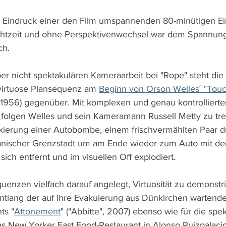
 Eindruck einer den Film umspannenden 80-minütigen Ein
Echtzeit und ohne Perspektivenwechsel war dem Spannun
ch.
er nicht spektakulären Kameraarbeit bei "Rope" steht die 
virtuose Plansequenz am 
Beginn von Orson Welles´ "Touch
1956) gegenüber. Mit komplexen und genau kontrollierte
lgen Welles und sein Kameramann Russell Metty zu tre
xierung einer Autobombe, einem frischvermählten Paar d
anischer Grenzstadt um am Ende wieder zum Auto mit d
ich entfernt und im visuellen Off explodiert.
uenzen vielfach darauf angelegt, Virtuosität zu demonstrie
entlang der auf ihre Evakuierung aus Dünkirchen wartende
ts "
Attonement
" ("Abbitte", 2007) ebenso wie für die spe
s New Yorker Fast Food-Restaurant in Alonso Ruizpalacio