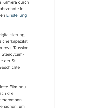
ie Kamera durch 
ahrzehnte in 
nen 
Einstellung 
italisierung, 
icherkapazität 
kurovs "Russian 
n Steadycam-
 der St. 
Geschichte 
ette Film neu 
ach drei 
 Kameramann 
Versionen, um 