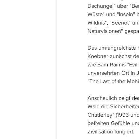
Dschungel" über "Berg
Wüste" und "Inseln" b
Wildnis", "Seenot" un
Naturvisionen" gespa
Das umfangreichste K
Koebner zunächst de
wie Sam Raimis "Evil 
unversehrten Ort in
"The Last of the Mohi
Anschaulich zeigt de
Wald die Sicherheite
Chatterley" (1993 un
befreiten Gefühle un
Zivilisation fungiert.