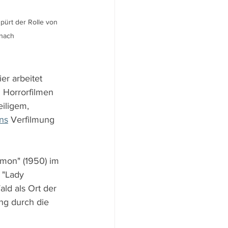
pürt der Rolle von 
 nach
r arbeitet 
Horrorfilmen 
iligem, 
ns
 Verfilmung 
omon" (1950) im 
 "Lady 
ld als Ort der 
ng durch die 