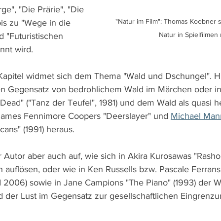
e", "Die Prärie", "Die 
"Natur im Film": Thomas Koebner s
is zu "Wege in die 
Natur in Spielfilmen
d "Futuristischen 
nnt wird.
apitel widmet sich dem Thema "Wald und Dschungel". Hie
n Gegensatz von bedrohlichem Wald im Märchen oder in 
Dead" ("Tanz der Teufel", 1981) und dem Wald als quasi he
 James Fennimore Coopers "Deerslayer" und 
Michael Man
cans" (1991) heraus.
r Autor aber auch auf, wie sich in Akira Kurosawas "Rash
n auflösen, oder wie in Ken Russells bzw. Pascale Ferrans
d 2006) sowie in Jane Campions "The Piano" (1993) der Wa
d der Lust im Gegensatz zur gesellschaftlichen Eingrenzu