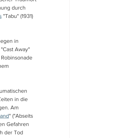
ohung durch 
s
 "Tabu" (1931) 
gegen in 
 "Cast Away" 
r Robinsonade 
inem 
aumatischen 
iten in die 
gen. Am 
Land
" ("Abseits 
den Gefahren 
h der Tod 