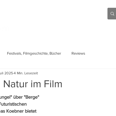
Aktuell
Beiträge
Über mich
Links
Festivals, Filmgeschichte, Bücher
Reviews
Juli 2025
4 Min. Lesezeit
 Natur im Film
ngel" über "Berge" 
Futuristischen 
as Koebner bietet 