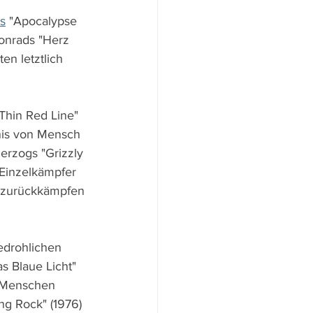
s
 "Apocalypse 
onrads "Herz 
en letztlich 
Thin Red Line" 
nis von Mensch 
erzogs "Grizzly 
 Einzelkämpfer 
r zurückkämpfen 
edrohlichen 
s Blaue Licht" 
m Menschen 
ng Rock" (1976) 