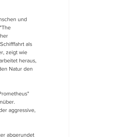
enschen und 
 "The 
her 
hifffahrt als 
, zeigt wie 
arbeitet heraus, 
den Natur den 
"Prometheus" 
nüber. 
er aggressive, 
ster abgerundet 