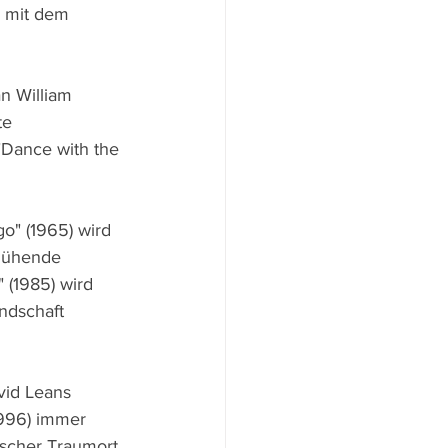
" mit dem 
n William 
te 
"Dance with the 
o" (1965) wird 
lühende 
 (1985) wird 
ndschaft 
vid Leans 
1996) immer 
ischer Traumort 