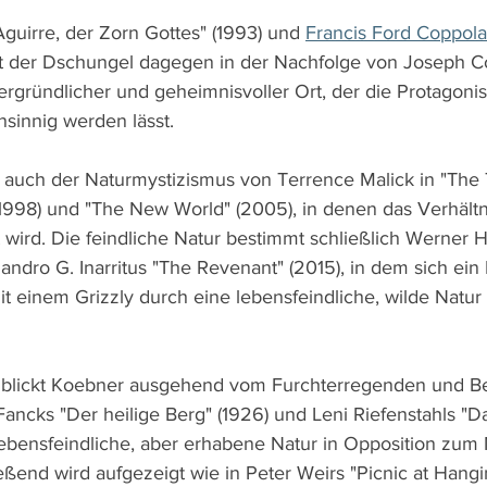
Aguirre, der Zorn Gottes" (1993) und 
Francis Ford Coppola
nt der Dschungel dagegen in der Nachfolge von Joseph C
nergründlicher und geheimnisvoller Ort, der die Protagonist
nsinnig werden lässt.
er auch der Naturmystizismus von Terrence Malick in "The 
 1998) und "The New World" (2005), in denen das Verhält
 wird. Die feindliche Natur bestimmt schließlich Werner H
andro G. Inarritus "The Revenant" (2015), in dem sich ein
 einem Grizzly durch eine lebensfeindliche, wilde Natu
" blickt Koebner ausgehend vom Furchterregenden und B
ancks "Der heilige Berg" (1926) und Leni Riefenstahls "Da
 lebensfeindliche, aber erhabene Natur in Opposition zu
ießend wird aufgezeigt wie in Peter Weirs "Picnic at Hangi