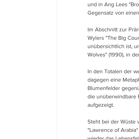
und in Ang Lees "Bro
Gegensatz von eineng
Im Abschnitt zur Prä
Wylers "The Big Count
unübersichtlich ist,
Wolves" (1990), in d
In den Totalen der we
dagegen eine Metaph
Blumenfelder gegenüb
die unüberwindbare 
aufgezeigt.
Steht bei der Wüste 
"Lawrence of Arabia"
wieder das Lebensfei