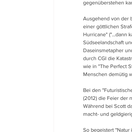
gegenüberstehen ka
Ausgehend von der b
einer göttlichen Stra
Hurricane" ("...dann
Südseelandschaft und
Daseinsmetapher und 
durch CGI die Katastr
wie in "The Perfect 
Menschen demütig we
Bei den "Futuristisc
(2012) die Feier der
Während bei Scott da
macht- und geldgieri
So begeistert "Natur 