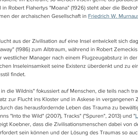
l in Robert Flahertys "Moana" (1926) steht aber die Bedr
rmen der archaischen Gesellschaft in 
Friedrich W. Murnau
cht aus der Zivilisation auf eine Insel entwickelt sich da
taway" (1986) zum Albtraum, während in Robert Zemeckis
er westlicher Manager nach einem Flugzeugabsturz in de
chen Inseleinsamkeit seine Existenz überdenkt und zu e
til findet.
n die Wildnis" fokussiert auf Menschen, die teils nach tr
tz zur Flucht ins Kloster und in Askese in vergangenen Ze
 durch das herausfordernde Leben das Trauma zu bewälti
ns "Into the Wild" (2007), Tracks" ("Spuren", 2013) und "
eigt Koebner, dass die Zivilisationsmenschen dabei von 
rfordert sein können und der Lösung des Traumas so auc