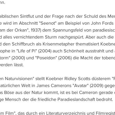
nn.
iblischen Sintflut und der Frage nach der Schuld des M
fe wird im Abschnitt "Seenot" am Beispiel von John Fords
 kam der Orkan", 1937) dem Spannungsfeld von paradiesisc
 alles vernichtendem Sturm nachgespürt. Aber auch die Sc
den Schiffbruch als Krisenmetapher thematisiert Koebner
ophe in "Life of Pi" (2004) auch Schönheit ausstrahlt und 
Storm" (2000) und "Poseidon" (2006) die Macht der toben
rden lässt.
hen Naturvisionen" stellt Koebner Ridley Scotts düsterem 
 natürlichen Welt in James Camerons "Avatar" (2009) gege
s Böse aus der Natur kommt, ist es bei Cameron gerade d
ge Mensch der die friedliche Paradieslandschaft bedroht.
im Film", das durch ein Literaturverzeichnis und Filmregi