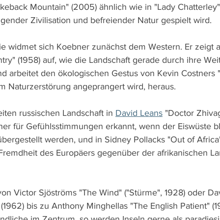
keback Mountain" (2005) ähnlich wie in "Lady Chatterley
ender Zivilisation und befreiender Natur gespielt wird.
rie widmet sich Koebner zunächst dem Western. Er zeigt a
ry" (1958) auf, wie die Landschaft gerade durch ihre Wei
 und arbeitet den ökologischen Gestus von Kevin Costners 
em Naturzerstörung angeprangert wird, heraus.
iten russischen Landschaft in 
David Leans
 "Doctor Zhivag
er für Gefühlsstimmungen erkannt, wenn der Eiswüste b
ergestellt werden, und in Sidney Pollacks "Out of Africa"
Fremdheit des Europäers gegenüber der afrikanischen La
von Victor Sjöströms "The Wind" ("Stürme", 1928) oder Da
 (1962) bis zu Anthony Minghellas "The English Patient" (
ndliche im Zentrum, so werden Inseln gerne als paradies