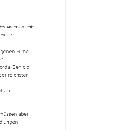
Wes Anderson treibt 
 weiter
ngenen Filme 
en 
rda (Benicio 
der reichsten 
ls zu 
 müssen aber 
dlungen 