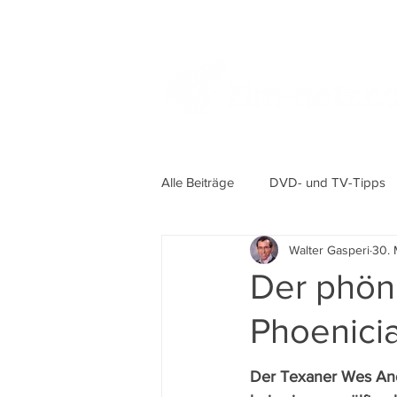
Alle Beiträge
DVD- und TV-Tipps
Walter Gasperi
30. 
Der phöni
Phoenici
Der Texaner Wes And