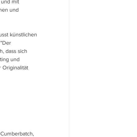
 und mit 
nen und 
sst künstlichen 
 "Der 
h, dass sich 
ting und 
Originalität 
t Cumberbatch, 