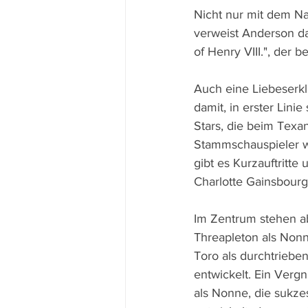
Nicht nur mit dem Na
verweist Anderson da
of Henry VIII.", der 
Auch eine Liebeserkl
damit, in erster Lini
Stars, die beim Texa
Stammschauspieler w
gibt es Kurzauftritt
Charlotte Gainsbour
Im Zentrum stehen ab
Threapleton als Nonne
Toro als durchtriebe
entwickelt. Ein Verg
als Nonne, die sukze