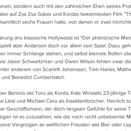
men, sondern auch mit den zahlreichen Ehen seines Pro
bei auf Zsa Zsa Gabor und Kordas bekanntesten Film "The
bekanntlich sechs Frauen hatte, von denen er zwei hinrichte
ärung ans klassische Hollywood ist "Der phönizische Meist
e spielt aber Anderson doch vor allem sein Spiel. Dazu ge
ner immer Schlange stehen, und selbst kleinste Rollen ü
ie Jason Schwartzman und Owen Wilson fehlen zwar dies
e unter anderem von Scarlett Johansson, Tom Hanks, Mathi
g und Benedict Cumberbatch.
er Benicio del Toro als Korda, Kate Winslets 23-jährige T
 Liesl und Michael Cera als Insektenforscher. Herrlich sch
ner Geschäftsmann, der doch langsam Gefühle für seine T
nügen ist es zuzusehen, wie die noch recht unbekannte M
ssive Vergnügen an weltlichen Freuden wie Bier oder Lipp