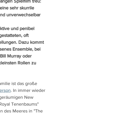
angen Spielfilm treu: 
ine sehr skurrile 
und unverwechselbar 
tive und penibel 
estatteten, oft 
ellungen. Dazu kommt 
senes Ensemble, bei 
Bill Murray oder 
leinsten Rollen zu 
milie ist das große 
erson
. In immer wieder 
 geräumigen New 
 Royal Tenenbaums" 
en des Meeres in "The 