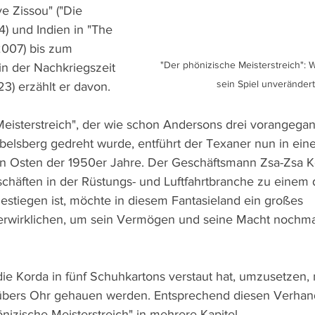
ve Zissou" ("Die 
) und Indien in "The 
2007) bis zum 
"Der phönizische Meisterstreich": 
n der Nachkriegszeit 
sein Spiel unverändert
23) erzählt er davon.
Meisterstreich", der wie schon Andersons drei vorangega
abelsberg gedreht wurde, entführt der Texaner nun in ein
 Osten der 1950er Jahre. Der Geschäftsmann Zsa-Zsa Ko
schäften in der Rüstungs- und Luftfahrtbranche zu einem 
stiegen ist, möchte in diesem Fantasieland ein großes 
 verwirklichen, um sein Vermögen und seine Macht nochma
die Korda in fünf Schuhkartons verstaut hat, umzusetzen,
übers Ohr gehauen werden. Entsprechend diesen Verhan
önizische Meisterstreich" in mehrere Kapitel.