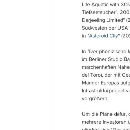
Life Aquatic with Ste
Tiefseetaucher", 2004
Darjeeling Limited" (
Südwesten der USA i
in "
Asteroid City
" (20
In "Der phönizische 
im Berliner Studio B
märchenhaften Nahen
del Toro), der mit Ge
Männer Europas aufge
Infrastrukturprojekt
vergrößern.
Um die Pläne dafür, 
mehrere Investoren 
gliedert sich "Der ph