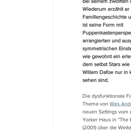
bei seinem zwölften l
Wiederum erzählt er e
Familiengeschichte 
ist seine Form mit 
Puppenkastenperspek
arrangierten und ausg
symmetrischen Einst
wie gewohnt ein erle
dem selbst Stars wie 
Willem Dafoe nur in k
sehen sind.
Die dysfunktionale Fa
Thema von 
Wes And
neuen Settings vom
Yorker Haus in "The
(2001) über die Weit