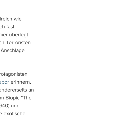
lreich wie 
ch fast 
ier überlegt 
h Terroristen 
, Anschläge 
rotagonisten 
abor
 erinnern, 
andererseits an 
m Biopic "The 
1940) und 
e exotische 