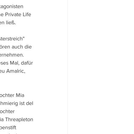
tagonisten 
 Private Life 
n ließ.
erstreich" 
hören auch die 
bernehmen. 
es Mal, dafür 
eu Amalric, 
ochter Mia 
mierig ist del 
ochter 
ia Threapleton 
enstift 