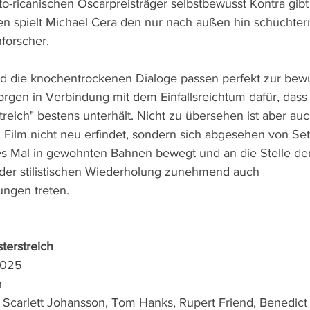
to-ricanischen Oscarpreisträger selbstbewusst Kontra gibt
n spielt Michael Cera den nur nach außen hin schüchter
forscher.
und die knochentrockenen Dialoge passen perfekt zur bewu
orgen in Verbindung mit dem Einfallsreichtum dafür, dass
reich" bestens unterhält. Nicht zu übersehen ist aber auc
Film nicht neu erfindet, sondern sich abgesehen von Set
s Mal in gewohnten Bahnen bewegt und an die Stelle der 
 der stilistischen Wiederholung zunehmend auch 
ngen treten.
terstreich
2025
n
, Scarlett Johansson, Tom Hanks, Rupert Friend, Benedic