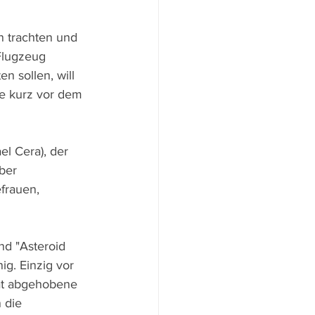
 trachten und 
Flugzeug 
n sollen, will 
ne kurz vor dem 
l Cera), der 
ber 
frauen, 
nd "Asteroid 
ig. Einzig vor 
at abgehobene 
 die 