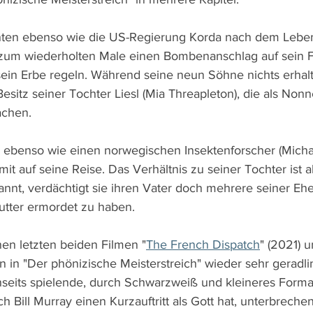
nten ebenso wie die US-Regierung Korda nach dem Leben
zum wiederholten Male einen Bombenanschlag auf sein 
ein Erbe regeln. Während seine neun Söhne nichts erhalte
esitz seiner Tochter Liesl (Mia Threapleton), die als Non
achen.
 ebenso wie einen norwegischen Insektenforscher (Michae
 mit auf seine Reise. Das Verhältnis zu seiner Tochter ist a
nt, verdächtigt sie ihren Vater doch mehrere seiner Ehe
utter ermordet zu haben.
en letzten beiden Filmen "
The French Dispatch
" (2021) u
n in "Der phönizische Meisterstreich" wieder sehr geradlin
nseits spielende, durch Schwarzweiß und kleineres Form
 Bill Murray einen Kurzauftritt als Gott hat, unterbrechen