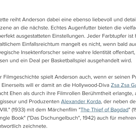
tte reiht Anderson dabei eine ebenso liebevoll und detai
Szene an die nächste. Echtes Augenfutter bieten die vielfa
fekt ausgestatteten Einstellungen. Jeder Farbtupfer ist h
ltlichem Einfallsreichtum mangelt es nicht, wenn bald auc
egische Insektenforscher seine wahre Identität offenbart
sen und ein Deal per Basketballspiel ausgehandelt wird.
 Filmgeschichte spielt Anderson auch, wenn er seinen P
Einerseits will er damit an die Hollywood-Diva 
Zsa Zsa G
cht Ehen als durch ihre Filmrollen Berühmtheit erlangte, 
egisseur und Produzenten 
Alexander Korda
, der neben de
 VIII." (1933) mit dem Märchenfilm "
The Thief of Bagdad
" (
ungle Book" ("Das Dschungelbuch", 1942) auch für mehrer
twortlich zeichnete.