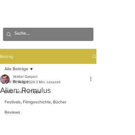
Beitrag
Alle Beiträge
Walter Gasperi
Alle Beiträge
17. Aug. 2024
3 Min. Lesezeit
Alien: Romulus
DVD- und TV-Tipps
Festivals, Filmgeschichte, Bücher
Reviews