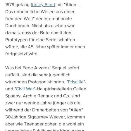
1979 gelang 
Ridley Scott
 mit "Alien – 
Das unheimliche Wesen aus einer 
fremden Welt" der internationale 
Durchbruch. Nicht abzusehen war 
damals, dass der Brite damit den 
Prototypen für eine Serie schaffen 
würde, die 45 Jahre später immer noch 
fortgesetzt wird.
Was bei Fede Alvarez´ Sequel sofort 
auffällt, sind die sehr jugendlich 
wirkenden Protagonist:innen. "
Priscilla
"- 
und "
Civil War
"-Hauptdarstellerin Cailee 
Spaeny, Archie Renaux und Co. sind 
zwar nur wenige Jahre jünger als die 
während der Dreharbeiten von "Alien" 
30-jährige Sigourney Weaver, kommen 
aber wie Teenager daher, die wohl ein 
jugendliches Publikum ins Kino locken 