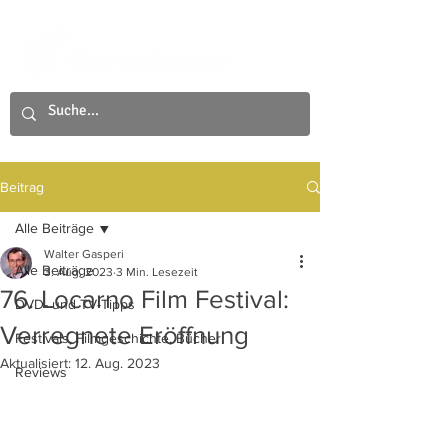
Beitrag
Alle Beiträge
Walter Gasperi
Alle Beiträge
3. Aug. 2023
3 Min. Lesezeit
76. Locarno Film Festival:
DVD- und TV-Tipps
Verregnete Eröffnung
Festivals, Filmgeschichte, Bücher
Aktualisiert:
12. Aug. 2023
Reviews