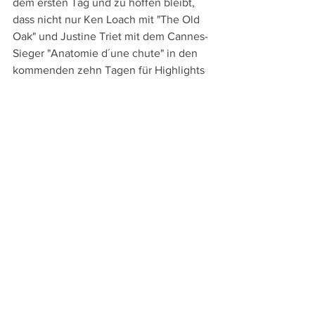
dem ersten Tag und zu hoffen bleibt, 
dass nicht nur Ken Loach mit "The Old 
Oak" und Justine Triet mit dem Cannes-
Sieger "Anatomie d´une chute" in den 
kommenden zehn Tagen für Highlights 
sorgen werden.
Weitere Berichte zum 76. Locarno Film 
Festival:
- 
Vorschau
- 
Sofia Exarhous "Animal" und Quentin 
Dupieux´s "Yannick"
- 
Radu Judes "Do Not Expect Too Much 
of the End of the World" und Basil Da 
Cunhas "Manga D´Terra"
- Schwächelnde Piazza: 
"La bella 
estate", "La voie royale" und "Anatomie d
´une chute"