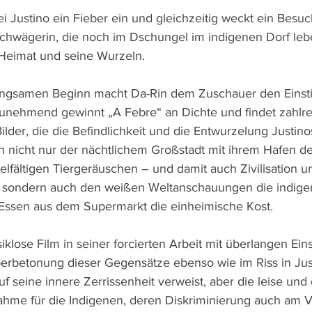
i Justino ein Fieber ein und gleichzeitig weckt ein Besuc
chwägerin, die noch im Dschungel im indigenen Dorf lebe
 Heimat und seine Wurzeln.
angsamen Beginn macht Da-Rin dem Zuschauer den Einsti
zunehmend gewinnt „A Febre“ an Dichte und findet zahlre
lder, die die Befindlichkeit und die Entwurzelung Justin
n nicht nur der nächtlichem Großstadt mit ihrem Hafen d
elfältigen Tiergeräuschen – und damit auch Zivilisation u
 sondern auch den weißen Weltanschauungen die indige
ssen aus dem Supermarkt die einheimische Kost.
siklose Film in seiner forcierten Arbeit mit überlangen Ein
Überbetonung dieser Gegensätze ebenso wie im Riss in Jus
f seine innere Zerrissenheit verweist, aber die leise und
nahme für die Indigenen, deren Diskriminierung auch am V