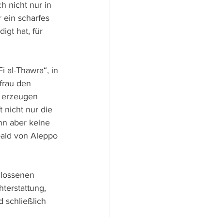
 nicht nur in 
 ein scharfes 
t hat, für 
 al-Thawra“, in 
rau den 
t erzeugen 
t nicht nur die 
nn aber keine 
bald von Aleppo 
hlossenen 
terstattung, 
 schließlich 