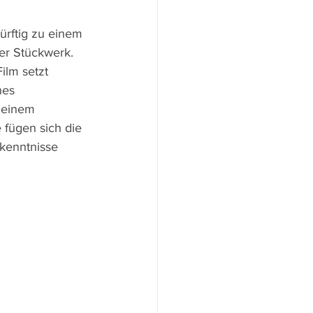
ürftig zu einem 
ier Stückwerk. 
ilm setzt 
nes 
 einem 
fügen sich die 
kenntnisse 