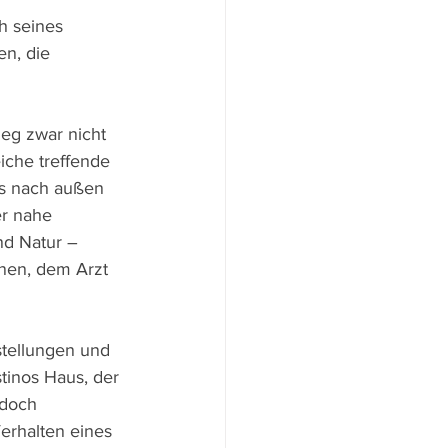
h seines 
n, die 
eg zwar nicht 
iche treffende 
os nach außen 
er nahe 
nd Natur – 
nen, dem Arzt 
stellungen und 
tinos Haus, der 
 doch 
erhalten eines 