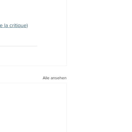
la critique)
Alle ansehen
peri I
walter.gasperi@film-netz.com