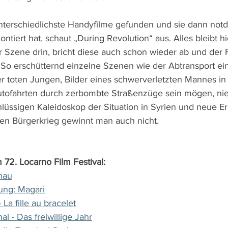
nterschiedlichste Handyfilme gefunden und sie dann notd
ntiert hat, schaut „During Revolution“ aus. Alles bleibt h
r Szene drin, bricht diese auch schon wieder ab und der F
So erschütternd einzelne Szenen wie der Abtransport ei
r toten Jungen, Bilder eines schwerverletzten Mannes in
tofahrten durch zerbombte Straßenzüge sein mögen, nie 
üssigen Kaleidoskop der Situation in Syrien und neue Er
en Bürgerkrieg gewinnt man auch nicht.
 72. Locarno Film Festival:
hau
ung: Magari
 La fille au bracelet
al - Das freiwillige Jahr