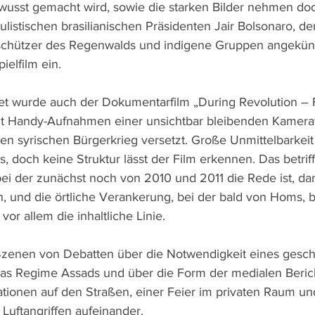
wusst gemacht wird, sowie die starken Bilder nehmen doch
listischen brasilianischen Präsidenten Jair Bolsonaro, der
hützer des Regenwalds und indigene Gruppen angekündig
ielfilm ein.
t wurde auch der Dokumentarfilm „During Revolution – Fi
 Handy-Aufnahmen einer unsichtbar bleibenden Kameraf
den syrischen Bürgerkrieg versetzt. Große Unmittelbarkei
s, doch keine Struktur lässt der Film erkennen. Das betriff
 bei der zunächst noch von 2010 und 2011 die Rede ist, da
 und die örtliche Verankerung, bei der bald von Homs, 
vor allem die inhaltliche Linie.
 Szenen von Debatten über die Notwendigkeit eines gesc
as Regime Assads und über die Form der medialen Berich
tionen auf den Straßen, einer Feier im privaten Raum und
uftangriffen aufeinander. 