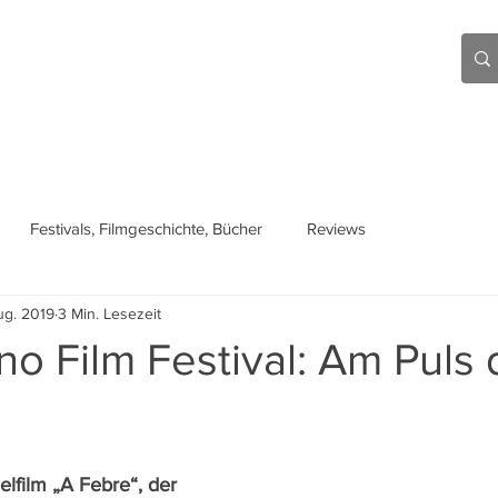
Aktuell
Beiträge
Über mich
Links
Festivals, Filmgeschichte, Bücher
Reviews
ug. 2019
3 Min. Lesezeit
no Film Festival: Am Puls 
lfilm „A Febre“, der 