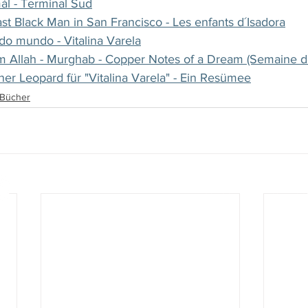
ál - Terminal Sud
st Black Man in San Francisco - Les enfants d´Isadora
do mundo - Vitalina Varela
 Allah - Murghab - Copper Notes of a Dream (Semaine de 
er Leopard für "Vitalina Varela" - Ein Resümee
, Bücher
www.film-netz.com
I Walter Gas