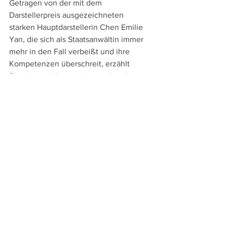
Getragen von der mit dem 
Darstellerpreis ausgezeichneten 
starken Hauptdarstellerin Chen Emilie 
Yan, die sich als Staatsanwältin immer 
mehr in den Fall verbeißt und ihre 
Kompetenzen überschreit, erzählt 
Shariat so nicht nur eine packende 
Geschichte, sondern wirft auch 
brennend aktuelle Fragen nach der 
Gefährdung der Demokratie durch 
rechte Gruppierungen, die jede 
Rechtstaatlichkeit ablehnen, auf.
Einen schier atemlosen Eindruck vom 
Druck und Stress unter dem eine 59-
jährige Objektleiterin einer 
Reinigungsfirma steht, vermittelt 
dagegen Kilian Armando Friedrich in 
seinem Spielfilmdebüt "Ich verstehe 