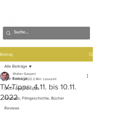
Beitrag
Alle Beiträge
Walter Gasperi
Alle Beiträge
1. Nov. 2022
2 Min. Lesezeit
TV-Tipps: 4.11. bis 10.11.
DVD- und TV-Tipps
2022
Festivals, Filmgeschichte, Bücher
Reviews