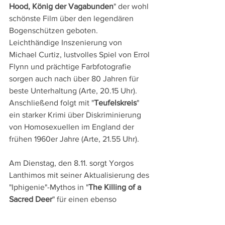
Hood, König der Vagabunden
" der wohl 
schönste Film über den legendären 
Bogenschützen geboten. 
Leichthändige Inszenierung von 
Michael Curtiz, lustvolles Spiel von Errol 
Flynn und prächtige Farbfotografie 
sorgen auch nach über 80 Jahren für 
beste Unterhaltung (Arte, 20.15 Uhr). 
Anschließend folgt mit "
Teufelskreis
" 
ein starker Krimi über Diskriminierung 
von Homosexuellen im England der 
frühen 1960er Jahre (Arte, 21.55 Uhr).
Am Dienstag, den 8.11. sorgt Yorgos 
Lanthimos mit seiner Aktualisierung des 
"Iphigenie"-Mythos in "
The Killing of a 
Sacred Deer
" für einen ebenso 
verstörenden wie brillanten TV-
Höhepunkt (SRF 1, 00.00 Uhr).