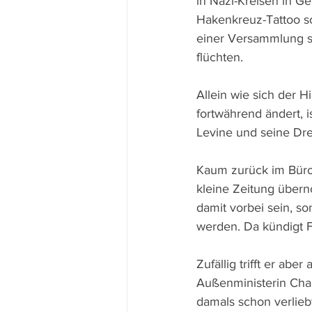
in Nazi-Kreisen in Ge
Hakenkreuz-Tattoo so
einer Versammlung s
flüchten.
Allein wie sich der H
fortwährend ändert, is
Levine und seine Dre
Kaum zurück im Büro 
kleine Zeitung übern
damit vorbei sein, so
werden. Da kündigt Fr
Zufällig trifft er abe
Außenministerin Charl
damals schon verliebt