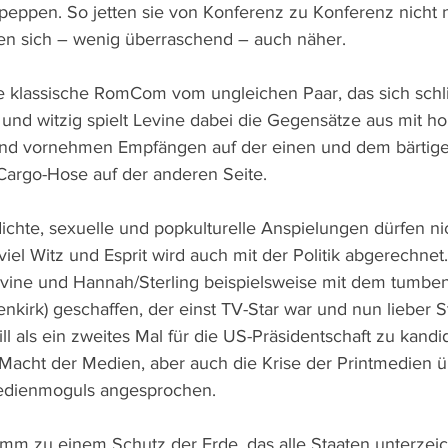
eppen. So jetten sie von Konferenz zu Konferenz nicht 
n sich – wenig überraschend – auch näher.
ine klassische RomCom vom ungleichen Paar, das sich schl
l und witzig spielt Levine dabei die Gegensätze aus mit h
 und vornehmen Empfängen auf der einen und dem bärtige
argo-Hose auf der anderen Seite. 
ichte, sexuelle und popkulturelle Anspielungen dürfen nic
viel Witz und Esprit wird auch mit der Politik abgerechnet.
vine und Hannah/Sterling beispielsweise mit dem tumbe
kirk) geschaffen, der einst TV-Star war und nun lieber St
l als ein zweites Mal für die US-Präsidentschaft zu kandid
 Macht der Medien, aber auch die Krise der Printmedien ü
Medienmoguls angesprochen.
amm zu einem Schutz der Erde, das alle Staaten unterzeic