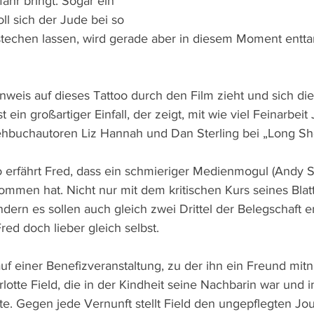
fahr bringt. Sogar ein 
ll sich der Jude bei so 
techen lassen, wird gerade aber in diesem Moment entta
inweis auf dieses Tattoo durch den Film zieht und sich di
t ein großartiger Einfall, der zeigt, mit wie viel Feinarbeit
hbuchautoren Liz Hannah und Dan Sterling bei „Long Sho
erfährt Fred, dass ein schmieriger Medienmogul (Andy Se
ommen hat. Nicht nur mit dem kritischen Kurs seines Blatt
ndern es sollen auch gleich zwei Drittel der Belegschaft e
ed doch lieber gleich selbst. 
r auf einer Benefizveranstaltung, zu der ihn ein Freund mit
otte Field, die in der Kindheit seine Nachbarin war und in
e. Gegen jede Vernunft stellt Field den ungepflegten Jour