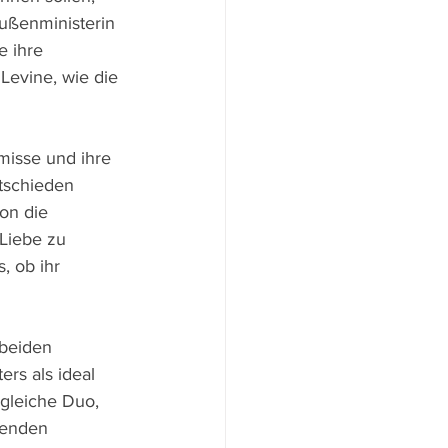
ußenministerin 
 ihre 
Levine, wie die 
isse und ihre 
tschieden 
on die 
 Liebe zu 
 ob ihr 
beiden 
rs als ideal 
ngleiche Duo, 
ißenden 