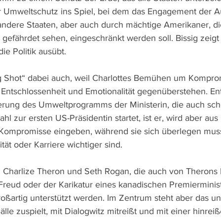
 Umweltschutz ins Spiel, bei dem das Engagement der A
andere Staaten, aber auch durch mächtige Amerikaner, die
 gefährdet sehen, eingeschränkt werden soll. Bissig zeigt 
ie Politik ausübt.
g Shot“ dabei auch, weil Charlottes Bemühen um Komprom
ds Entschlossenheit und Emotionalität gegenüberstehen. En
rung des Umweltprogramms der Ministerin, die auch sch
l zur ersten US-Präsidentin startet, ist er, wird aber aus
Kompromisse eingeben, während sie sich überlegen muss,
ität oder Karriere wichtiger sind.
 Charlize Theron und Seth Rogan, die auch von Therons 
Freud oder der Karikatur eines kanadischen Premierministe
roßartig unterstützt werden. Im Zentrum steht aber das u
Bälle zuspielt, mit Dialogwitz mitreißt und mit einer hinre