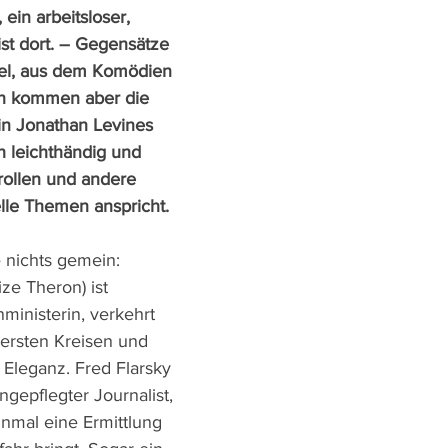
ein arbeitsloser, 
ist dort. – Gegensätze 
tel, aus dem Komödien 
ten kommen aber die 
in Jonathan Levines 
h leichthändig und 
rollen und andere 
elle Themen anspricht.
 nichts gemein: 
ize Theron) ist 
inisterin, verkehrt 
bersten Kreisen und 
 Eleganz. Fred Flarsky 
ngepflegter Journalist, 
nmal eine Ermittlung 