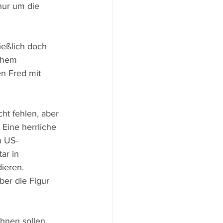
nur um die 
ießlich doch 
ohem 
n Fred mit 
ht fehlen, aber 
 Eine herrliche 
n US-
ar in 
ieren. 
ber die Figur 
hnen sollen, 