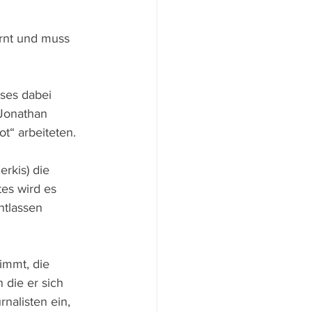
rnt und muss 
eses dabei 
 Jonathan 
t“ arbeiteten.
rkis) die 
es wird es 
ntlassen 
nimmt, die 
 die er sich 
nalisten ein, 