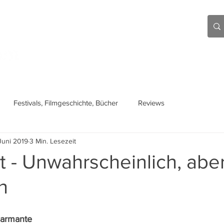
Aktuell
Beiträge
Über mich
Links
Festivals, Filmgeschichte, Bücher
Reviews
Juni 2019
3 Min. Lesezeit
 - Unwahrscheinlich, aber
h
harmante 