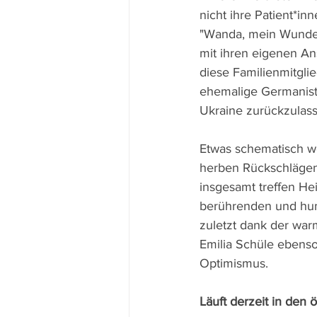
nicht ihre Patient*in
"Wanda, mein Wunder"
mit ihren eigenen Ans
diese Familienmitglie
ehemalige Germanisti
Ukraine zurückzulas
Etwas schematisch w
herben Rückschlägen,
insgesamt treffen He
berührenden und hum
zuletzt dank der war
Emilia Schüle ebenso
Optimismus. 
Läuft derzeit in den ö