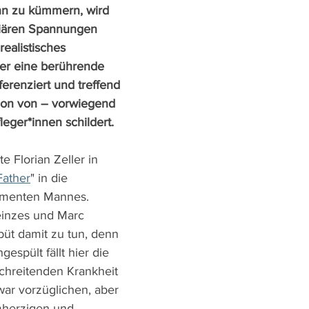
n zu kümmern, wird 
iliären Spannungen 
ealistisches 
er eine berührende 
ferenziert und treffend 
tion von – vorwiegend 
eger*innen schildert.
 Florian Zeller in 
Father
" in die 
ementen Mannes. 
inzes und Marc 
büt damit zu tun, denn 
spült fällt hier die 
schreitenden Krankheit 
ar vorzüglichen, aber 
herzigen und 