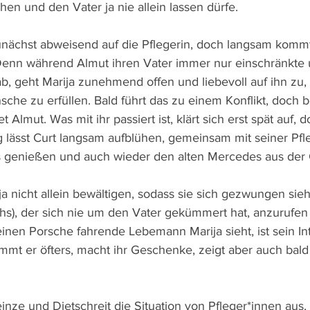
hen und den Vater ja nie allein lassen dürfe. 
zunächst abweisend auf die Pflegerin, doch langsam kom
enn während Almut ihren Vater immer nur einschränkte 
, geht Marija zunehmend offen und liebevoll auf ihn zu, 
che zu erfüllen. Bald führt das zu einem Konflikt, doch b
t Almut. Was mit ihr passiert ist, klärt sich erst spät auf, 
 lässt Curt langsam aufblühen, gemeinsam mit seiner Pfle
s genießen und auch wieder den alten Mercedes aus der 
a nicht allein bewältigen, sodass sie sich gezwungen sie
ichs), der sich nie um den Vater gekümmert hat, anzurufen
 einen Porsche fahrende Lebemann Marija sieht, ist sein In
mt er öfters, macht ihr Geschenke, zeigt aber auch bald
einze und Dietschreit die Situation von Pfleger*innen aus,