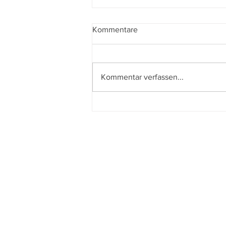
Kommentare
Kommentar verfassen...
L´affaire Bojarski – Der
perfekte Schein