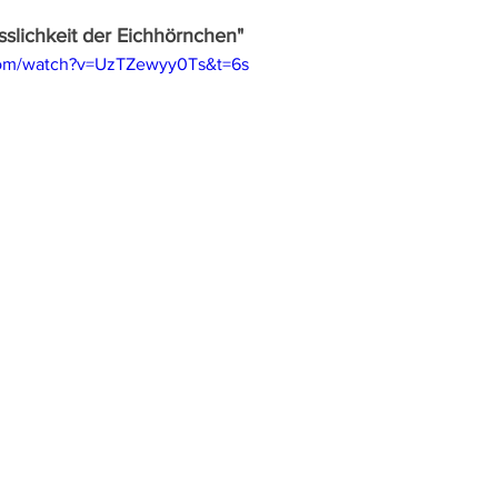
sslichkeit der Eichhörnchen"
com/watch?v=UzTZewyy0Ts&t=6s