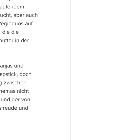
nlaufendem 
ucht, aber auch 
Regieduos auf 
 die die 
utter in der 
rijas und 
pstick, doch 
ig zwischen 
hemas nicht 
 und der von 
sfreude und 