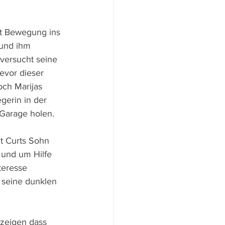
mt Bewegung ins 
und ihm 
versucht seine 
evor dieser 
doch Marijas 
gerin in der 
Garage holen.
ht Curts Sohn 
 und um Hilfe 
teresse 
 seine dunklen 
 zeigen dass 