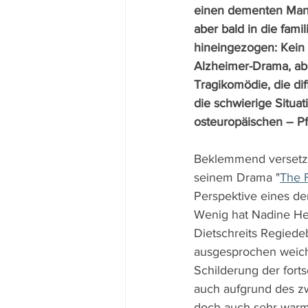
einen dementen Man
aber bald in die fam
hineingezogen: Kein r
Alzheimer-Drama, ab
Tragikomödie, die dif
die schwierige Situa
osteuropäischen – Pfl
Beklemmend versetzte
seinem Drama "
The 
Perspektive eines d
Wenig hat Nadine He
Dietschreits Regiede
ausgesprochen weichge
Schilderung der fort
auch aufgrund des zw
doch auch sehr warm