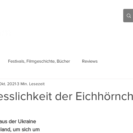
Aktuell
Beiträge
Über mich
Links
Festivals, Filmgeschichte, Bücher
Reviews
Okt. 2021
3 Min. Lesezeit
sslichkeit der Eichhörnc
aus der Ukraine 
and, um sich um 