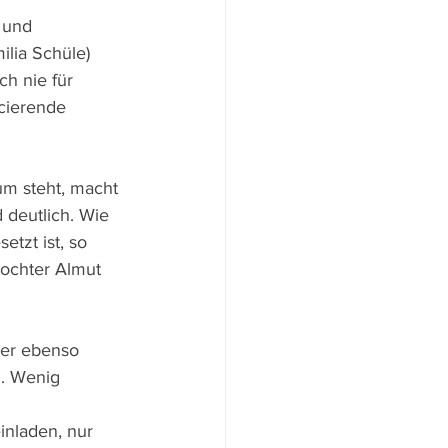
 und 
ilia Schüle) 
h nie für 
cierende 
um steht, macht 
 deutlich. Wie 
tzt ist, so 
Tochter Almut 
der ebenso 
. Wenig 
inladen, nur 