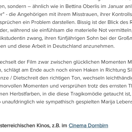
nen, sondern – ähnlich wie in Bettina Oberlis im Januar a
 - die Angehörigen mit ihrem Misstrauen, ihrer Kontrolls
prüchen ein Problem darstellen. Bissig ist der Blick des 
der, während sie einfühlsam die materielle Not vermitteln,
kstudentin zwang, ihren fünfjährigen Sohn bei der Großm
sen und diese Arbeit in Deutschland anzunehmen.
echselt der Film zwar zwischen glücklichen Momenten Ma
 schlägt am Ende auch noch einen Haken in Richtung Sla
inze / Dietschreit den richtigen Ton, wechseln leichthänd
orvollen Momenten und versprühen trotz des ernsten T
men Herbstfarben, in die diese Tragikomödie getaucht ist,
 unaufdringlich wie sympathisch gespielten Marija Leben
sterreichischen Kinos, z.B. im 
Cinema Dornbirn