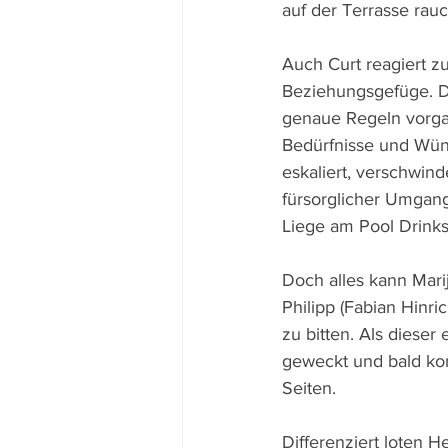
auf der Terrasse rauc
Auch Curt reagiert 
Beziehungsgefüge. D
genaue Regeln vorgab
Bedürfnisse und Wüns
eskaliert, verschwinde
fürsorglicher Umgang
Liege am Pool Drink
Doch alles kann Marij
Philipp (Fabian Hinr
zu bitten. Als dieser
geweckt und bald kom
Seiten.
Differenziert loten H