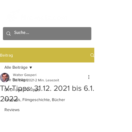
Beitrag
Alle Beiträge
Walter Gasperi
Alle Beiträge
28. Dez. 2021
2 Min. Lesezeit
TV-Tipps: 31.12. 2021 bis 6.1.
DVD- und TV-Tipps
2022
Festivals, Filmgeschichte, Bücher
Reviews