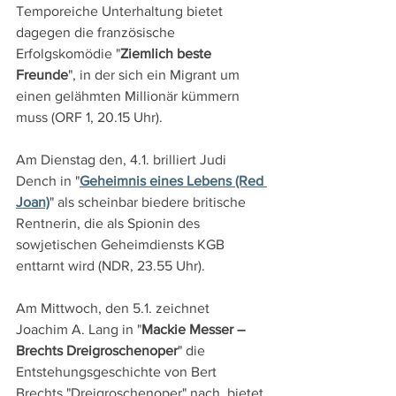
Temporeiche Unterhaltung bietet 
dagegen die französische 
Erfolgskomödie "
Ziemlich beste 
Freunde
", in der sich ein Migrant um 
einen gelähmten Millionär kümmern 
muss (ORF 1, 20.15 Uhr).
Am Dienstag den, 4.1. brilliert Judi 
Dench in "
Geheimnis eines Lebens (Red 
Joan)
" als scheinbar biedere britische 
Rentnerin, die als Spionin des 
sowjetischen Geheimdiensts KGB 
enttarnt wird (NDR, 23.55 Uhr).
Am Mittwoch, den 5.1. zeichnet 
Joachim A. Lang in "
Mackie Messer – 
Brechts Dreigroschenoper
" die 
Entstehungsgeschichte von Bert 
Brechts "Dreigroschenoper" nach, bietet 