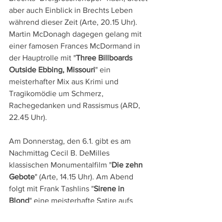
aber auch Einblick in Brechts Leben 
während dieser Zeit (Arte, 20.15 Uhr). 
Martin McDonagh dagegen gelang mit 
einer famosen Frances McDormand in 
der Hauptrolle mit "
Three Billboards 
Outside Ebbing, Missouri
" ein 
meisterhafter Mix aus Krimi und 
Tragikomödie um Schmerz, 
Rachegedanken und Rassismus (ARD, 
22.45 Uhr). 
Am Donnerstag, den 6.1. gibt es am 
Nachmittag Cecil B. DeMilles 
klassischen Monumentalfilm "
Die zehn 
Gebote
" (Arte, 14.15 Uhr). Am Abend 
folgt mit Frank Tashlins "
Sirene in 
Blond
" eine meisterhafte Satire aufs 
Werbefernsehen (Bayern, 22.55 Uhr) 