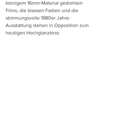
körnigem 16mm-Material gedrehten 
Films, die blassen Farben und die 
stimmungsvolle 1980er Jahre-
Ausstattung stehen in Opposition zum 
heutigen Hochglanzkino.
Mit der visuellen Gestaltung knüpft 
Lowery ebenso wie mit der Liebe zum 
Outlaw und natürlich seinen beiden 
Hauptdarstellern aber auch ans New 
Hollywood an, das ab Ende der 1960er 
Jahre auch eine Befreiungsbewegung 
gegenüber dem verkrusteten 
Studiosystem war. Redford war ein 
zentraler Star dieses filmischen 
Aufbruchs und auch Sissy Spacek 
spielte in Terrence Malicks "Badlands" 
(1973), an den schon Lowerys zweiter 
Spielfilm 
„Ain't Them Bodies Saints“