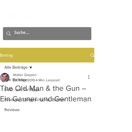
Beitrag
Alle Beiträge
Walter Gasperi
Alle Beiträge
29. März 2019
4 Min. Lesezeit
The Old Man & the Gun –
DVD- und TV-Tipps
Ein Gauner und Gentleman
Festivals, Filmgeschichte, Bücher
Reviews