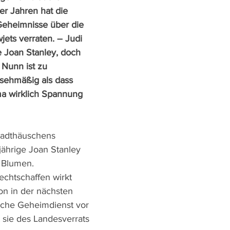
er Jahren hat die 
 Geheimnisse über die 
ts verraten. – Judi 
te Joan Stanley, doch 
 Nunn ist zu 
sehmäßig als dass 
a wirklich Spannung 
tadthäuschens 
jährige Joan Stanley 
 Blumen. 
echtschaffen wirkt 
on in der nächsten 
ische Geheimdienst vor 
t sie des Landesverrats 