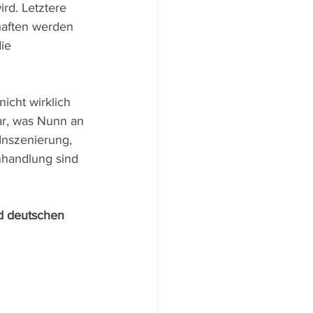
rd. Letztere 
haften werden 
ie 
icht wirklich 
ar, was Nunn an 
 Inszenierung, 
nhandlung sind 
nd deutschen 