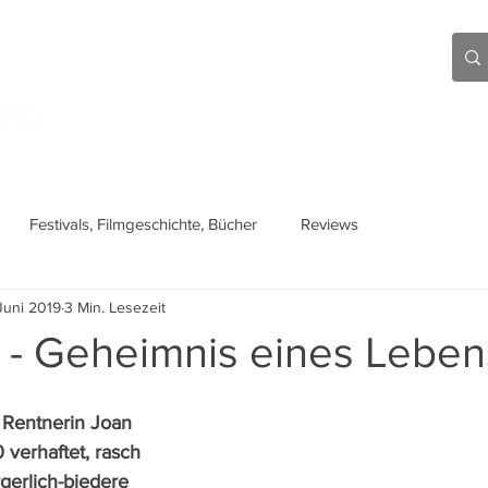
Aktuell
Beiträge
Über mich
Links
Festivals, Filmgeschichte, Bücher
Reviews
Juni 2019
3 Min. Lesezeit
 - Geheimnis eines Leben
 Rentnerin Joan 
verhaftet, rasch 
rgerlich-biedere 