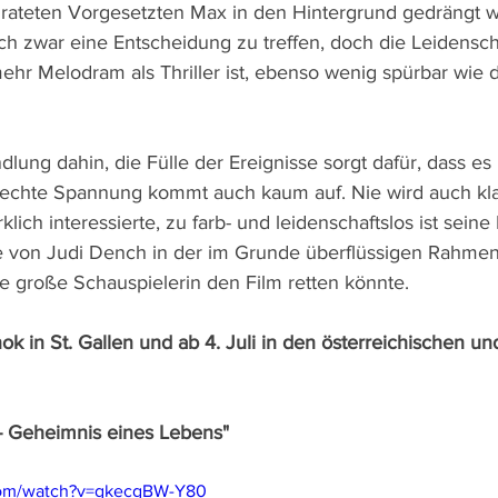
rateten Vorgesetzten Max in den Hintergrund gedrängt wi
ich zwar eine Entscheidung zu treffen, doch die Leidensc
ehr Melodram als Thriller ist, ebenso wenig spürbar wie d
dlung dahin, die Fülle der Ereignisse sorgt dafür, dass es n
r echte Spannung kommt auch kaum auf. Nie wird auch kl
lich interessierte, zu farb- und leidenschaftslos ist seine
te von Judi Dench in der im Grunde überflüssigen Rahme
se große Schauspielerin den Film retten könnte.
inok in St. Gallen und ab 4. Juli in den österreichischen u
 - Geheimnis eines Lebens"
com/watch?v=gkecgBW-Y80