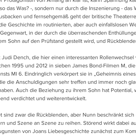
 Protagonistin von Anfang an klar ist, kann Spannung k
so das Was? -, sondern nur durch die Inszenierung - das W
sbacken und fernsehgemäß geht der britische Theaterre
die Geschichte im routinierten, aber auch einfallslosen W
 Gegenwart, in der durch die überraschenden Enthüllung
em Sohn auf den Prüfstand gestellt wird, und Rückblende
t Judi Dench, die hier einen interessanten Rollenwechsel
schen 1995 und 2012 in sieben James Bond-Filmen M, die
nsts MI 6. Eindringlich verkörpert sie in „Geheimnis eine
 die die Anschuldigungen sehr treffen und immer noch gla
 haben. Auch die Beziehung zu ihrem Sohn hat Potential, 
end verdichtet und weiterentwickelt.
et sind zwar die Rückblenden, aber Nunn beschränkt sich 
ern und Szene an Szene zu reihen. Störend wirkt dabei au
gunsten von Joans Liebesgeschichte zunächst zum Kom