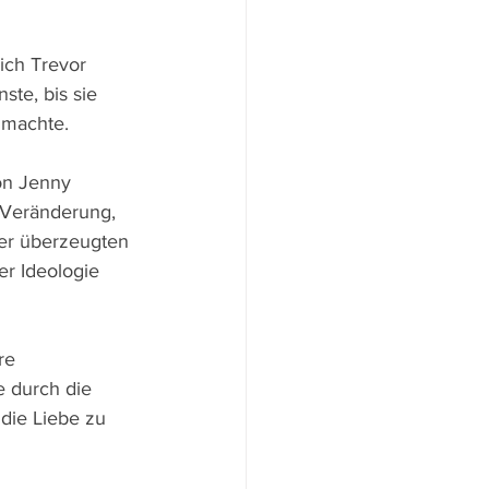
ich Trevor 
te, bis sie 
 machte.
on Jenny 
 Veränderung, 
der überzeugten 
r Ideologie 
re 
e durch die 
die Liebe zu 