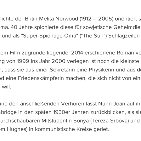
chte der Britin Melita Norwood (1912 – 2005) orientiert s
a. 40 Jahre spionierte diese für sowjetische Geheimdiens
 und als "Super-Spionage-Oma" ("The Sun") Schlagzeilen
em Film zugrunde liegende, 2014 erschienene Roman v
g von 1999 ins Jahr 2000 verlegen ist noch die kleinste
, dass sie aus einer Sekretärin eine Physikerin und aus 
eine Friedenskämpferin machen, die sich nicht von eine
will.
und den anschließenden Verhören lässt Nunn Joan auf ih
bridge in den späten 1930er Jahren zurückblicken, als si
urchschaubaren Mitstudentin Sonya (Tereza Srbova) und 
m Hughes) in kommunistische Kreise geriet.