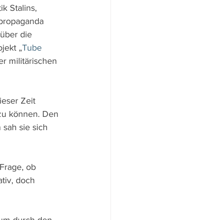
k Stalins, 
lpropaganda 
über die 
jekt „
Tube 
 militärischen 
eser Zeit 
 zu können. Den 
sah sie sich 
Frage, ob 
ativ, doch 