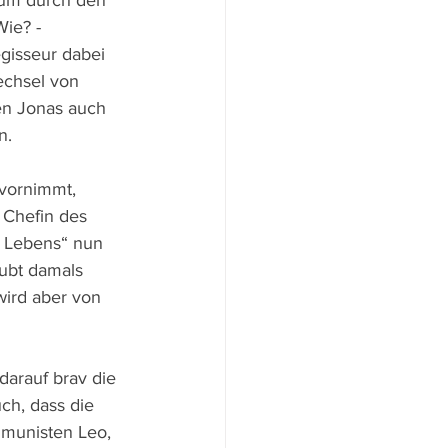
aum durch den 
ie? - 
gisseur dabei 
echsel von 
en Jonas auch 
n. 
 vornimmt, 
 Chefin des 
s Lebens“ nun 
ubt damals 
wird aber von 
darauf brav die 
ch, dass die 
munisten Leo, 