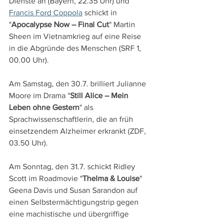
Dienste an (Bayern, 22.35 Uhr) und 
Francis Ford Coppola
 schickt in 
"
Apocalypse Now – Final Cut
" Martin 
Sheen im Vietnamkrieg auf eine Reise 
in die Abgründe des Menschen (SRF 1, 
00.00 Uhr).
Am Samstag, den 30.7. brilliert Julianne 
Moore im Drama "
Still Alice – Mein 
Leben ohne Gestern
" als 
Sprachwissenschaftlerin, die an früh 
einsetzendem Alzheimer erkrankt (ZDF, 
03.50 Uhr).
Am Sonntag, den 31.7. schickt Ridley 
Scott im Roadmovie "
Thelma & Louise
" 
Geena Davis und Susan Sarandon auf 
einen Selbstermächtigungstrip gegen 
eine machistische und übergriffige 