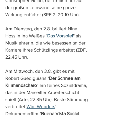
Christopher Nolan, der freilich nur auf 
der großen Leinwand seine ganze 
Wirkung entfaltet (SRF 2, 20.10 Uhr).
Am Dienstag, den 2.8. brilliert Nina 
Hoss in Ina Weißes "
Das Vorspiel
" als 
Musiklehrerin, die wie besessen an der 
Karriere ihres Schützlings arbeitet (ZDF, 
22.45 Uhr).
Am Mittwoch, den 3.8. gibt es mit 
Robert Guediguians "
Der Schnee am 
Kilimandscharo
" ein feines Sozialdrama, 
das in der Marseiller Arbeiterschicht 
spielt (Arte, 22.35 Uhr). Beste Stimmung 
verbreitet 
Wim Wenders
´ 
Dokumentarfilm "
Buena Vista Social 
Club
", der alten kubanischen Musikern 
eine ganz große Bühne bietet (Bayern, 