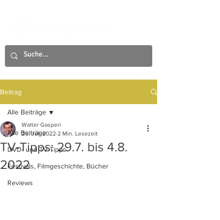
Beitrag
Alle Beiträge
Walter Gasperi
Alle Beiträge
26. Juli 2022
2 Min. Lesezeit
TV-Tipps: 29.7. bis 4.8.
DVD- und TV-Tipps
2022
Festivals, Filmgeschichte, Bücher
Reviews