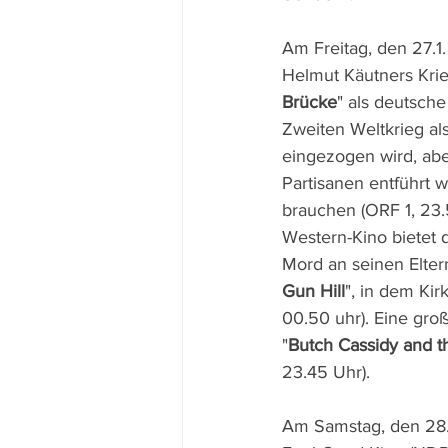
Am Freitag, den 27.1. 
Helmut Käutners Kri
Brücke
" als deutsche
Zweiten Weltkrieg al
eingezogen wird, abe
Partisanen entführt wi
brauchen (ORF 1, 23.
Western-Kino bietet
Mord an seinen Elter
Gun Hill
", in dem Kir
00.50 uhr). Eine groß
"
Butch Cassidy and 
23.45 Uhr).
Am Samstag, den 28.1.