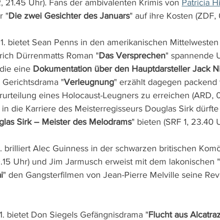
 21.45 Uhr). Fans der ambivalenten Krimis von 
Patricia 
r "
Die zwei Gesichter des Januars
" auf ihre Kosten (ZDF,
. bietet Sean Penns in den amerikanischen Mittelwesten 
drich Dürrenmatts Roman "
Das Versprechen
" spannende U
 die eine 
Dokumentation über den Hauptdarsteller Jack N
s Gerichtsdrama "
Verleugnung
" erzählt dagegen packend 
erurteilung eines Holocaust-Leugners zu erreichen (ARD, 0
n die Karriere des Meisterregisseurs Douglas Sirk dürfte 
las Sirk – Meister des Melodrams
" bieten (SRF 1, 23.40 U
 brilliert Alec Guinness in der schwarzen britischen Kom
20.15 Uhr) und Jim Jarmusch erweist mit dem lakonischen "
i
" den Gangsterfilmen von Jean-Pierre Melville seine Rev
1. bietet Don Siegels Gefängnisdrama "
Flucht aus Alcatra