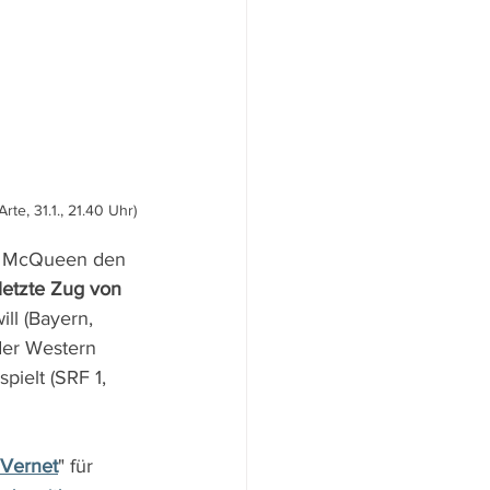
te, 31.1., 21.40 Uhr)
e McQueen den 
letzte Zug von 
ll (Bayern, 
der Western 
pielt (SRF 1, 
Vernet
" für 