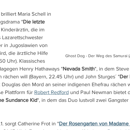
brilliert Maria Schell in 
egsdrama "
Die letzte 
 Kinderärztin, die im 
s Lazarettschwester 
r in Jugoslawien von 
rd, die ärztliche Hilfe 
Ghost Dog - Der Weg des Samurai (Ar
50 Uhr). Klassisches 
 dagegen Henry Hathaways "
Nevada Smith
", in dem Stev
n rächen will (Bayern, 22.45 Uhr) und John Sturges´ "
Der 
k Douglas den Mord an seiner indigenen Ehefrau rächen wi
e Plattform für 
Robert Redford
 und Paul Newman bietet 
the Sundance Kid
", in dem das Duo lustvoll zwei Gangster s
 sorgt Catherine Frot in "
Der Rosengarten von Madame 