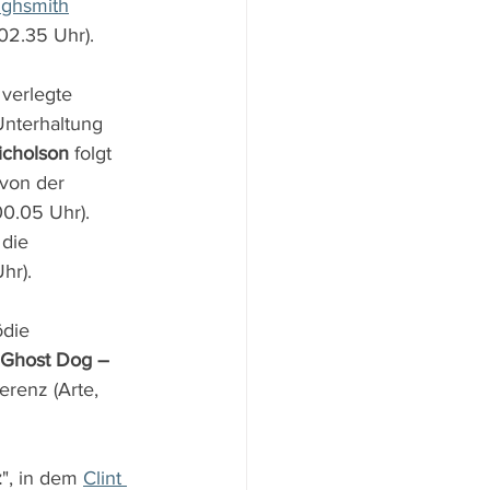
Highsmith
 02.35 Uhr).
verlegte 
nterhaltung 
icholson
 folgt 
von der 
0.05 Uhr). 
die 
hr).
ödie 
Ghost Dog – 
erenz (Arte, 
z
", in dem 
Clint 