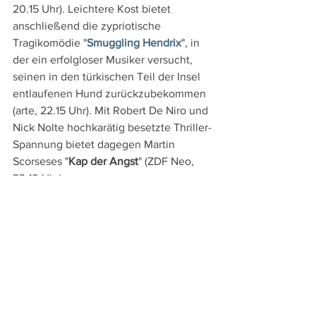
20.15 Uhr). Leichtere Kost bietet 
anschließend die zypriotische 
Tragikomödie "
Smuggling Hendrix
", in 
der ein erfolgloser Musiker versucht, 
seinen in den türkischen Teil der Insel 
entlaufenen Hund zurückzubekommen 
(arte, 22.15 Uhr). Mit Robert De Niro und 
Nick Nolte hochkarätig besetzte Thriller-
Spannung bietet dagegen Martin 
Scorseses "
Kap der Angst
" (ZDF Neo, 
23.10 Uhr).
Am Donnerstag, den 25.3. zeichnet 
David Nawrarh in "
Atlas
" ein starkes 
Porträt eines Möbelpackers, der sein 
Geld mit Zwangsräumungen verdient 
(arte, 23.40 Uhr).
Reviews