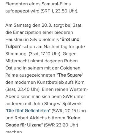
Elementen eines Samurai-Films 
aufgepeppt wird (SRF 1, 23.50 Uhr).
Am Samstag den 20.3. sorgt bei 3sat 
die Emanzipation einer biederen 
Hausfrau in Silvio Soldinis "
Brot und 
Tulpen
" schon am Nachmittag für gute 
Stimmung  (3sat, 17.10 Uhr). Gegen 
Mitternacht nimmt dagegen Ruben 
Östlund in seinem mit der Goldenen 
Palme ausgezeichneten "
The Square
" 
den modernen Kunstbetrieb aufs Korn 
(3sat, 23.40 Uhr). Einen reinen Western-
Abend kann man sich beim SWR unter 
anderem mit John Sturges´ Spätwerk 
"
Die fünf Geächteten
" (SWR, 20.15 Uhr) 
und Robert Aldrichs bitterem "
Keine 
Gnade für Ulzana
" (SWR 23.20 Uhr) 
machen. 