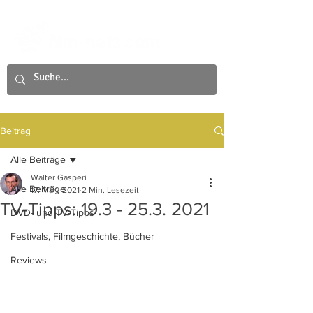
Beitrag
Alle Beiträge
Walter Gasperi
Alle Beiträge
17. März 2021
2 Min. Lesezeit
TV-Tipps: 19.3 - 25.3. 2021
DVD- und TV-Tipps
Festivals, Filmgeschichte, Bücher
Reviews