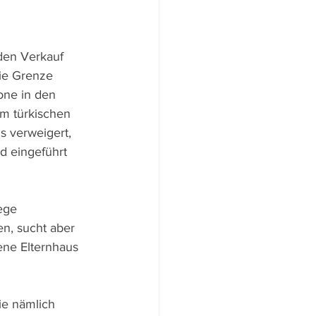
den Verkauf 
ie Grenze 
one in den 
em türkischen 
 verweigert, 
d eingeführt 
ege 
n, sucht aber 
ene Elternhaus 
ie nämlich 