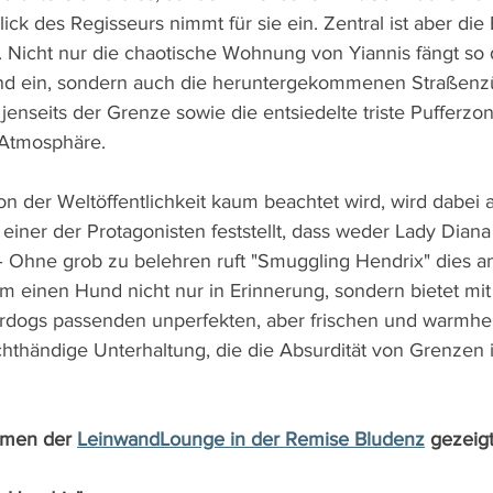
lick des Regisseurs nimmt für sie ein. Zentral ist aber die
. Nicht nur die chaotische Wohnung von Yiannis fängt so
fend ein, sondern auch die heruntergekommenen Straßenz
jenseits der Grenze sowie die entsiedelte triste Pufferzo
 Atmosphäre.
on der Weltöffentlichkeit kaum beachtet wird, wird dabei 
iner der Protagonisten feststellt, dass weder Lady Diana
  – Ohne grob zu belehren ruft "Smuggling Hendrix" dies a
m einen Hund nicht nur in Erinnerung, sondern bietet mit
dogs passenden unperfekten, aber frischen und warmhe
chthändige Unterhaltung, die die Absurdität von Grenzen
hmen der 
LeinwandLounge in der Remise Bludenz
 gezeig