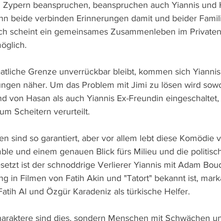
 Zypern beanspruchen, beanspruchen auch Yiannis und Ha
enn beide verbinden Erinnerungen damit und beider Famil
ch scheint ein gemeinsames Zusammenleben im Privaten
öglich.
atliche Grenze unverrückbar bleibt, kommen sich Yianni
ngen näher. Um das Problem mit Jimi zu lösen wird sowo
nd von Hasan als auch Yiannis Ex-Freundin eingeschaltet, 
m Scheitern verurteilt.
 sind so garantiert, aber vor allem lebt diese Komödie 
ble und einem genauen Blick fürs Milieu und die politisc
esetzt ist der schnoddrige Verlierer Yiannis mit Adam Bou
g in Filmen von Fatih Akin und "Tatort" bekannt ist, mark
atih Al und Özgür Karadeniz als türkische Helfer. 
haraktere sind dies, sondern Menschen mit Schwächen un