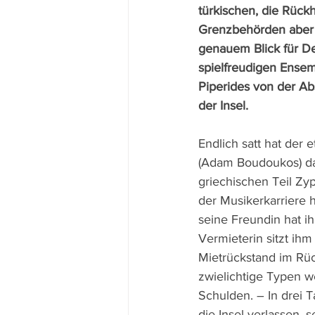
türkischen, die Rück
Grenzbehörden aber n
genauem Blick für De
spielfreudigen Ensem
Piperides von der Abs
der Insel.
Endlich satt hat der 
(Adam Boudoukos) da
griechischen Teil Zy
der Musikerkarriere ha
seine Freundin hat ih
Vermieterin sitzt ih
Mietrückstand im Rü
zwielichtige Typen 
Schulden. – In drei 
die Insel verlassen, 