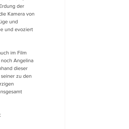
 Erdung der 
 die Kamera von 
üge und 
ne und evoziert 
auch im Film 
 noch Angelina 
nhand dieser 
 seiner zu den 
rzigen 
 insgesamt 
t