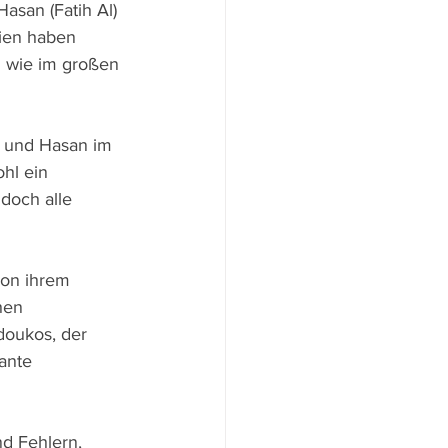
san (Fatih Al) 
ien haben 
 wie im großen 
s und Hasan im 
hl ein 
doch alle 
von ihrem 
hen 
doukos, der 
ante 
d Fehlern, 