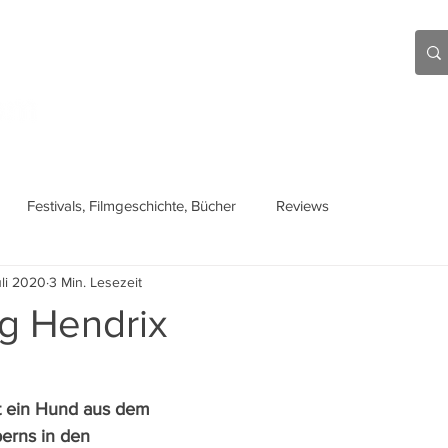
Aktuell
Beiträge
Über mich
Links
Festivals, Filmgeschichte, Bücher
Reviews
uli 2020
3 Min. Lesezeit
g Hendrix
t ein Hund aus dem 
perns in den 