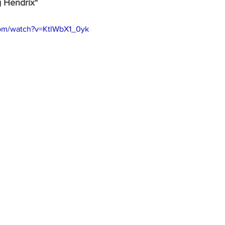
g Hendrix"
com/watch?v=KtlWbX1_0yk