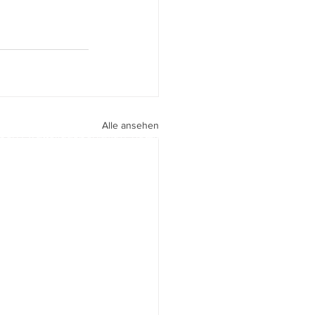
Alle ansehen
peri I
walter.gasperi@film-netz.com