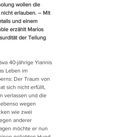
holung wollen die 
icht erlauben. – Mit 
tails und einem 
ble erzählt Marios 
urdität der Teilung 
etwa 40-jährige Yiannis 
s Leben im 
perns: Der Traum von 
t sich nicht erfüllt, 
n verlassen und die 
m ebenso wegen 
cken wie zwei 
wegen anderer 
Tagen möchte er nun 
seinen geliebten Hund 