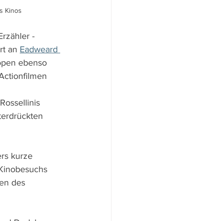
s Kinos
rzähler - 
t an 
Eadweard 
open ebenso 
Actionfilmen 
Rossellinis 
terdrückten 
rs kurze 
 Kinobesuchs 
een des 