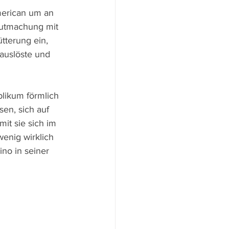
merican um an 
gutmachung mit 
tterung ein, 
auslöste und 
likum förmlich 
en, sich auf 
t sie sich im 
wenig wirklich 
no in seiner 