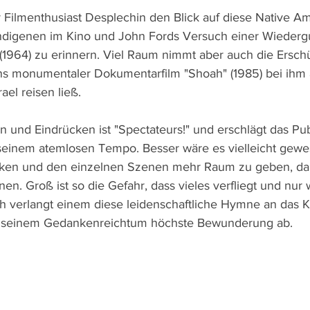
er Filmenthusiast Desplechin den Blick auf diese Native A
 Indigenen im Kino und John Fords Versuch einer Wieder
964) zu erinnern. Viel Raum nimmt aber auch die Erschü
s monumentaler Dokumentarfilm "Shoah" (1985) bei ihm 
ael reisen ließ.
 und Eindrücken ist "Spectateurs!" und erschlägt das Pub
 seinem atemlosen Tempo. Besser wäre es vielleicht gewes
ken und den einzelnen Szenen mehr Raum zu geben, dami
n. Groß ist so die Gefahr, dass vieles verfliegt und nur 
ch verlangt einem diese leidenschaftliche Hymne an das Ki
nd seinem Gedankenreichtum höchste Bewunderung ab.