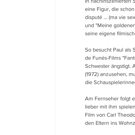
In nachinszenierten 
eine Figur, die scho
disputé … (ma vie sex
und "Meine goldenen 
seine eigene filmisch
So besucht Paul als 
de Funés-Films "Fanto
Schwester ängstigt. A
(1972) anzusehen, mus
die Schauspielerinne
Am Fernseher folgt e
lieber mit ihm spiel
Film von Carl Theodor
den Eltern ins Wohn