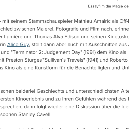
Essayfilm die Magie de
- mit seinem Stammschauspieler Mathieu Amalric als Off-E
hied zwischen Malerei, Fotografie und Film nach, erinner
der Lumière und Thomas Alva Edison und seinen Kinetosk
rin 
Alice Guy
, stellt dann aber auch mit Ausschnitten aus 
) und "Terminator 2: Judgement Day" (1991) dem Kino als 
 Preston Sturges´"Sullivan´s Travels" (1941) und Roberto 
as Kino als eine Kunstform für die Benachteiligten und Un
nschen beiderlei Geschlechts und unterschiedlichsten Alte
 ersten Kinoerlebnis und zu ihren Gefühlen während des
 sprechen, dann folgt wieder eine Diskussion über die Id
sophen Stanley Cavell.