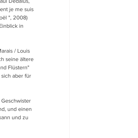
aul Dedalus, 
ent je me suis 
ël ", 2008) 
inblick in 
rais / Louis 
h seine ältere 
nd Flüstern" 
sich aber für 
 Geschwister 
nd, und einen 
 kann und zu 