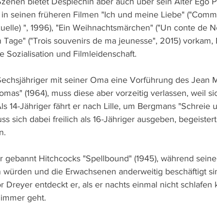
Szenen bietet Desplechin aber auch über sein Alter Ego P
n in seinen früheren Filmen "Ich und meine Liebe" ("Comm
uelle) ", 1996), "Ein Weihnachtsmärchen" ("Un conte de No
Tage" ("Trois souvenirs de ma jeunesse", 2015) vorkam, E
e Sozialisation und Filmleidenschaft.
Sechsjähriger mit seiner Oma eine Vorführung des Jean Ma
mas" (1964), muss diese aber vorzeitig verlassen, weil sic
ls 14-Jähriger fährt er nach Lille, um Bergmans "Schreie u
s sich dabei freilich als 16-Jähriger ausgeben, begeistert 
n.
r gebannt Hitchcocks "Spellbound" (1945), während seine
en würden und die Erwachsenen anderweitig beschäftigt si
 Dreyer entdeckt er, als er nachts einmal nicht schlafen
zimmer geht.