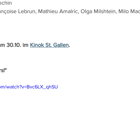
echin
ançoise Lebrun, Mathieu Amalric, Olga Milshtein, Milo M
am 30.10. im 
Kinok St. Gallen
.
s!"
com/watch?v=Bvc6LX_qhSU