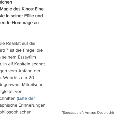
eichen 
 Magie des Kinos: Eine 
e in seiner Fülle und 
ngende Hommage an 
ie Realität auf die 
rd?" ist die Frage, die 
 seinem Essayfilm 
 In elf Kapiteln spannt 
gen vom Anfang der 
er Wende zum 20. 
Gegenwart. Mitreißend 
egleitet von 
hnitten (
Liste der 
graphische Erinnerungen 
 philosophischen 
"Spectateurs": Arnaud Desplechin