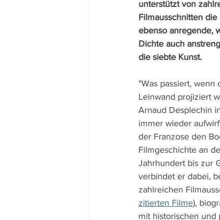
unterstützt von zahlr
Filmausschnitten die
ebenso anregende, wi
Dichte auch anstre
die siebte Kunst.
"Was passiert, wenn d
Leinwand projiziert wi
Arnaud Desplechin in
immer wieder aufwirft.
der Franzose den Bo
Filmgeschichte an d
Jahrhundert bis zur 
verbindet er dabei, b
zahlreichen Filmaussc
zitierten Filme
), bio
mit historischen und