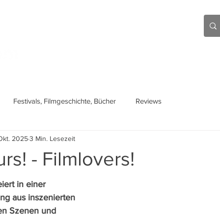
Aktuell
Beiträge
Über mich
Links
Festivals, Filmgeschichte, Bücher
Reviews
Okt. 2025
3 Min. Lesezeit
rs! - Filmlovers!
ert in einer 
ng aus inszenierten 
en Szenen und 