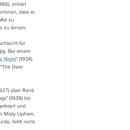
6), erklärt 
rinnen, dass er 
Mal zu 
 zu lernen.
chlecht für 
ig. Bei einem 
e Night
" (1934) 
 "The Deer 
927) über René 
s" (1939) bis 
efeiert und 
n Misty Upham, 
de, fehlt nicht.