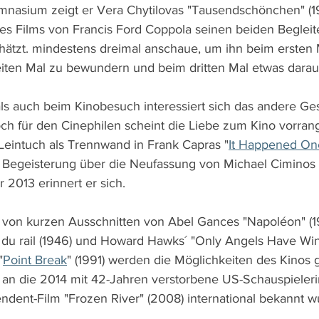
nasium zeigt er Vera Chytilovas "Tausendschönchen" (196
s Films von Francis Ford Coppola seinen beiden Begleite
chätzt. mindestens dreimal anschaue, um ihn beim ersten 
ten Mal zu bewundern und beim dritten Mal etwas daraus
ls auch beim Kinobesuch interessiert sich das andere Ges
h für den Cinephilen scheint die Liebe zum Kino vorrang
 Leintuch als Trennwand in Frank Capras "
It Happened On
e Begeisterung über die Neufassung von Michael Ciminos
r 2013 erinnert er sich.
 von kurzen Ausschnitten von Abel Gances "Napoléon" (1
e du rail (1946) und Howard Hawks´ "Only Angels Have Wing
"
Point Break
" (1991) werden die Möglichkeiten des Kinos g
n die 2014 mit 42-Jahren verstorbene US-Schauspieleri
dent-Film "Frozen River" (2008) international bekannt wur