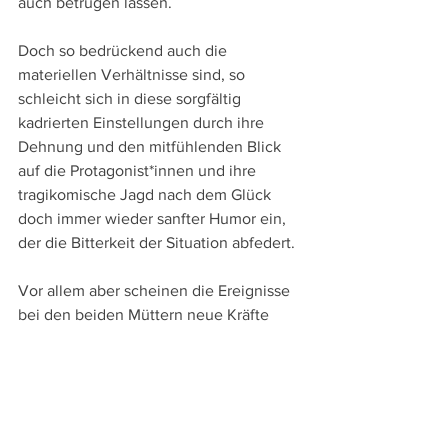
auch betrügen lassen. 
Doch so bedrückend auch die 
materiellen Verhältnisse sind, so 
schleicht sich in diese sorgfältig 
kadrierten Einstellungen durch ihre 
Dehnung und den mitfühlenden Blick 
auf die Protagonist*innen und ihre 
tragikomische Jagd nach dem Glück 
doch immer wieder sanfter Humor ein, 
der die Bitterkeit der Situation abfedert. 
Vor allem aber scheinen die Ereignisse 
bei den beiden Müttern neue Kräfte 
freizusetzen. Denn während Keti 
erstmals Verantwortungsgefühl 
entwickelt und bedingungslos für ihren 
Sohn zu kämpfen beginnt, will sich 
Tamara auch durch überraschende 