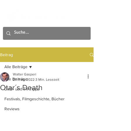
Beitrag
Alle Beiträge
Walter Gasperi
Alle Beiträge
27. Feb. 2022
3 Min. Lesezeit
Otar´s Death
DVD- und TV-Tipps
Festivals, Filmgeschichte, Bücher
Reviews