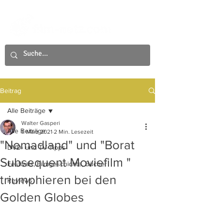
Beitrag
Alle Beiträge
Walter Gasperi
Alle Beiträge
1. März 2021
2 Min. Lesezeit
"Nomadland" und "Borat
DVD- und TV-Tipps
Subsequent Moviefilm "
Festivals, Filmgeschichte, Bücher
triumphieren bei den
Reviews
Golden Globes