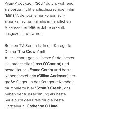
Pixar-Produktion "
Soul
" durch, während 
als bester nicht englischsprachiger Film 
"
Minari
", der von einer koreanisch-
amerikanischen Familie im ländlichen 
Arkansas der 1980er Jahre erzählt, 
ausgezeichnet wurde.
Bei den TV-Serien ist in der Kategorie 
Drama "
The Crown
" mit 
Auszeichnungen als beste Serie, bester 
Hauptdarsteller (
Josh O´Connor
) und 
beste Haupt- (
Emma Corrin
) und beste 
Nebendarstellerin (
Gillian Anderson
) der 
große Sieger. In der Kategorie Komödie 
triumphierte hier "
Schitt´s Creek
", das 
neben der Auszeichnung als beste 
Serie auch den Preis für die beste 
Darstellerin (
Catherine O´Hara
) 
einfahren konnte. Als beste Mini-Serie 