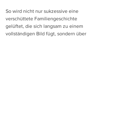
So wird nicht nur sukzessive eine 
verschüttete Familiengeschichte 
gelüftet, die sich langsam zu einem 
vollständigen Bild fügt, sondern über 
die Recherche entwickelt sich auch 
eine Freundschaft zwischen den sich 
am Beginn unbekannten Cousin:innen. 
So feiert Klapisch familiäre Bande, zeigt 
aber auch, wie schnell es hier wieder zu 
Streit kommen kann, wenn es ums Geld 
geht.
Die einzelnen Figuren gewinnen zwar 
angesichts ihrer großen Anzahl und der 
häufigen Szenenwechsel nicht allzu 
großes Profil, doch trotz dieser kleinen 
Schwäche sorgen Klapischs 
ausgesprochen detailreiche und 