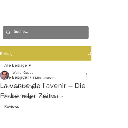
Beitrag
Alle Beiträge
Walter Gasperi
Alle Beiträge
1. Aug. 2025
4 Min. Lesezeit
La venue de l´avenir – Die
DVD- und TV-Tipps
Farben der Zeit
Festivals, Filmgeschichte, Bücher
Reviews