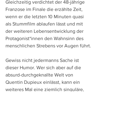
Gleichzeitig verdichtet der 48-jährige 
Franzose im Finale die erzählte Zeit, 
wenn er die letzten 10 Minuten quasi 
als Stummfilm ablaufen lässt und mit 
der weiteren Lebensentwicklung der 
Protagonist*innen den Wahnsinn des 
menschlichen Strebens vor Augen führt.
Gewiss nicht jedermanns Sache ist 
dieser Humor. Wer sich aber auf die 
absurd-durchgeknallte Welt von 
Quentin Dupieux einlässt, kann ein 
weiteres Mal eine ziemlich singuläre, 
höchst unterhaltsame Kinoerfahrung 
machen, in der dieses Mal aber auch 
deutlich offensichtlichere und bissige 
Gesellschaftskritik an permanenter 
Selbstoptimierung und Perfektionswahn 
steckt.