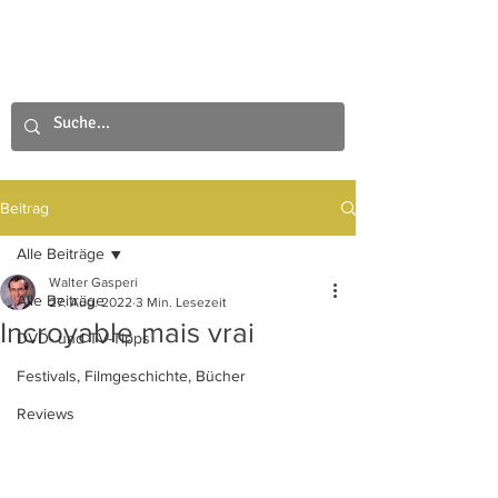
Beitrag
Alle Beiträge
Walter Gasperi
Alle Beiträge
27. Aug. 2022
3 Min. Lesezeit
Incroyable mais vrai
DVD- und TV-Tipps
Festivals, Filmgeschichte, Bücher
Reviews