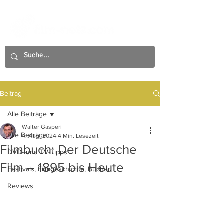
Beitrag
Alle Beiträge
Walter Gasperi
Alle Beiträge
4. Aug. 2024
4 Min. Lesezeit
Filmbuch: Der Deutsche
DVD- und TV-Tipps
Film – 1895 bis Heute
Festivals, Filmgeschichte, Bücher
Reviews