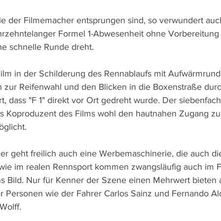
ie der Filmemacher entsprungen sind, so verwundert auch,
ahrzehntelanger Formel 1-Abwesenheit ohne Vorbereitung 
ine schnelle Runde dreht.
 Film in der Schilderung des Rennablaufs mit Aufwärmrund
 zur Reifenwahl und den Blicken in die Boxenstraße dur
rt, dass "F 1" direkt vor Ort gedreht wurde. Der siebenfac
als Koproduzent des Films wohl den hautnahen Zugang z
glicht.
er geht freilich auch eine Werbemaschinerie, die auch di
wie im realen Rennsport kommen zwangsläufig auch im Fi
ns Bild. Nur für Kenner der Szene einen Mehrwert bieten a
er Personen wie der Fahrer Carlos Sainz und Fernando Al
Wolff.