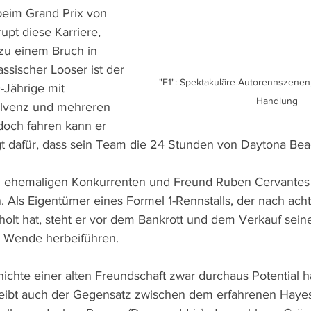
beim Grand Prix von 
upt diese Karriere, 
zu einem Bruch in 
ssischer Looser ist der 
"F1": Spektakuläre Autorennszenen,
Jährige mit 
Handlung
solvenz und mehreren 
doch fahren kann er 
t dafür, dass sein Team die 24 Stunden von Daytona Bea
en ehemaligen Konkurrenten und Freund Ruben Cervantes 
. Als Eigentümer eines Formel 1-Rennstalls, der nach ac
lt hat, steht er vor dem Bankrott und dem Verkauf seines
e Wende herbeiführen.
ichte einer alten Freundschaft zwar durchaus Potential h
bleibt auch der Gegensatz zwischen dem erfahrenen Haye