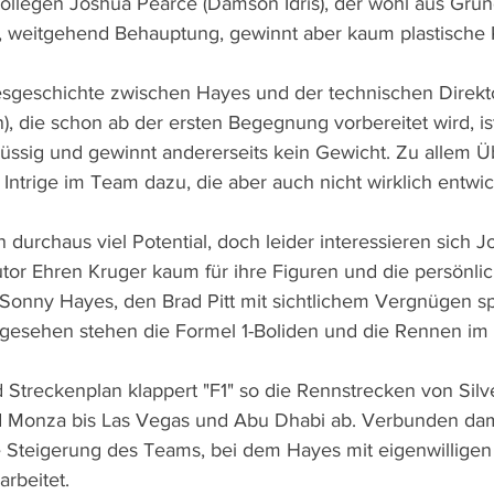
llegen Joshua Pearce (Damson Idris), der wohl aus Grün
st, weitgehend Behauptung, gewinnt aber kaum plastische
sgeschichte zwischen Hayes und der technischen Direkto
 die schon ab der ersten Begegnung vorbereitet wird, ist
lüssig und gewinnt andererseits kein Gewicht. Zu allem 
ntrige im Team dazu, die aber auch nicht wirklich entwick
ch durchaus viel Potential, doch leider interessieren sich 
or Ehren Kruger kaum für ihre Figuren und die persönli
Sonny Hayes, den Brad Pitt mit sichtlichem Vergnügen spi
bgesehen stehen die Formel 1-Boliden und die Rennen im
d Streckenplan klappert "F1" so die Rennstrecken von Silv
Monza bis Las Vegas und Abu Dhabi ab. Verbunden damit 
 Steigerung des Teams, bei dem Hayes mit eigenwilligen 
rbeitet.