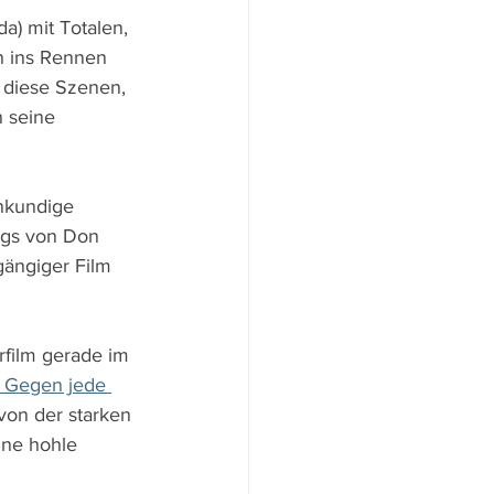
a) mit Totalen, 
n ins Rennen 
 diese Szenen, 
 seine 
nkundige 
ngs von Don 
gängiger Film 
rfilm gerade im 
 Gegen jede 
 von der starken 
ine hohle 