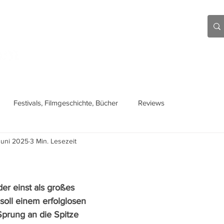
Aktuell
Beiträge
Über mich
Links
Festivals, Filmgeschichte, Bücher
Reviews
Juni 2025
3 Min. Lesezeit
der einst als großes 
 soll einem erfolglosen 
prung an die Spitze 