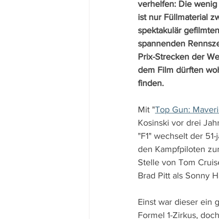
verhelfen: Die wenig
ist nur Füllmaterial 
spektakulär gefilmten,
spannenden Rennsze
Prix-Strecken der Wel
dem Film dürften woh
finden.
Mit "
Top Gun: Maveri
Kosinski vor drei Jah
"F1" wechselt der 51
den Kampfpiloten zur
Stelle von Tom Cruise
Brad Pitt als Sonny H
Einst war dieser ein 
Formel 1-Zirkus, doc