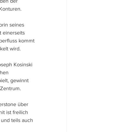
den der 
 Konturen.
rin seines 
 einerseits 
Überfluss kommt 
elt wird.
Joseph Kosinski 
chen 
elt, gewinnt 
 Zentrum.
erstone über 
ist freilich 
und teils auch 