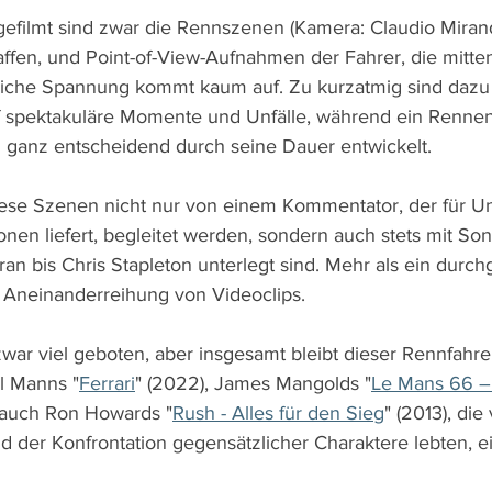
gefilmt sind zwar die Rennszenen (Kamera: Claudio Mirand
affen, und Point-of-View-Aufnahmen der Fahrer, die mitte
kliche Spannung kommt kaum auf. Zu kurzatmig sind dazu
f spektakuläre Momente und Unfälle, während ein Rennen
ganz entscheidend durch seine Dauer entwickelt.
ese Szenen nicht nur von einem Kommentator, der für U
onen liefert, begleitet werden, sondern auch stets mit So
an bis Chris Stapleton unterlegt sind. Mehr als ein durch
ne Aneinanderreihung von Videoclips.
zwar viel geboten, aber insgesamt bleibt dieser Rennfahre
l Manns "
Ferrari
" (2022), James Mangolds "
Le Mans 66 –
r auch Ron Howards "
Rush - Alles für den Sieg
" (2013), die
 der Konfrontation gegensätzlicher Charaktere lebten, e