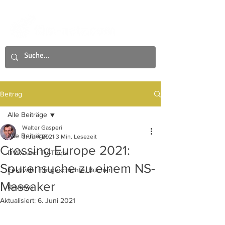
Beitrag
Alle Beiträge
Walter Gasperi
Alle Beiträge
3. Juni 2021
3 Min. Lesezeit
Crossing Europe 2021:
DVD- und TV-Tipps
Spurensuche zu einem NS-
Festivals, Filmgeschichte, Bücher
Massaker
Reviews
Aktualisiert:
6. Juni 2021