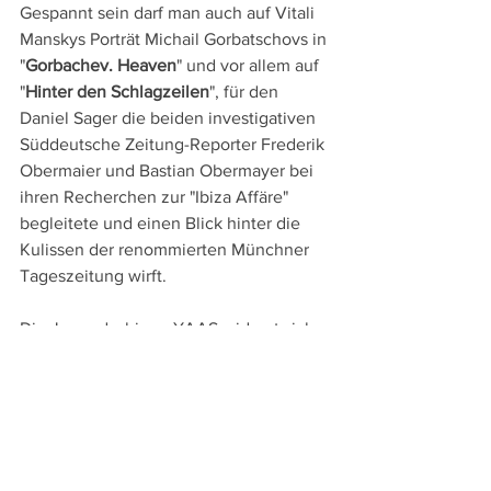
Gespannt sein darf man auch auf Vitali 
Manskys Porträt Michail Gorbatschovs in 
"
Gorbachev. Heaven
" und vor allem auf 
"
Hinter den Schlagzeilen
", für den 
Daniel Sager die beiden investigativen 
Süddeutsche Zeitung-Reporter Frederik 
Obermaier und Bastian Obermayer bei 
ihren Recherchen zur "Ibiza Affäre" 
begleitete und einen Blick hinter die 
Kulissen der renommierten Münchner 
Tageszeitung wirft.
Die Jugendschiene YAAS widmet sich 
einerseits der Filmvermittlung, 
präsentiert aber auch sechs Spielfilme, 
wie "
Gagarine
", in dem Fanny Llatard 
und Jérémy Troulth vom Leben einer 
multikulturellen Community in einem 
baufälligen Pariser Wohnblock erzählt, 