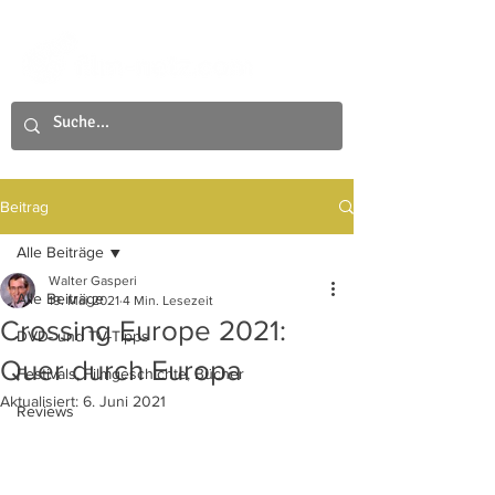
Beitrag
Alle Beiträge
Walter Gasperi
Alle Beiträge
19. Mai 2021
4 Min. Lesezeit
Crossing Europe 2021:
DVD- und TV-Tipps
Quer durch Europa
Festivals, Filmgeschichte, Bücher
Aktualisiert:
6. Juni 2021
Reviews