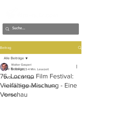
Beitrag
Alle Beiträge
Walter Gasperi
Alle Beiträge
5. Juli 2023
4 Min. Lesezeit
76. Locarno Film Festival:
DVD- und TV-Tipps
Vielfältige Mischung - Eine
Festivals, Filmgeschichte, Bücher
Vorschau
Reviews