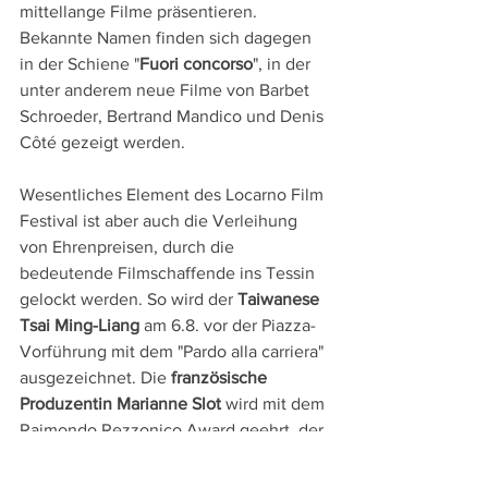
mittellange Filme präsentieren. 
Bekannte Namen finden sich dagegen 
in der Schiene "
Fuori concorso
", in der 
unter anderem neue Filme von Barbet 
Schroeder, Bertrand Mandico und Denis 
Côté gezeigt werden.
Wesentliches Element des Locarno Film 
Festival ist aber auch die Verleihung 
von Ehrenpreisen, durch die 
bedeutende Filmschaffende ins Tessin 
gelockt werden. So wird der 
Taiwanese 
Tsai Ming-Liang
 am 6.8. vor der Piazza-
Vorführung mit dem "Pardo alla carriera" 
ausgezeichnet. Die 
französische 
Produzentin Marianne Slot
 wird mit dem 
Raimondo Rezzonico Award geehrt, der 
Lifetime Achievement Award wird 
dem 
italienischen Produzenten Renzo 