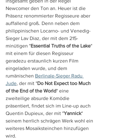
insgesamt geben in der Regel 
Newcomer den Ton an. Heuer ist die 
Präsenz renommierter Regisseure aber 
auffallend groß. Denn neben dem 
philippinischen Locarno- und Venedig-
Sieger Lav Diaz, der mit dem 215-
minütigen "
Essential Truths of the Lake
" 
mit einem für diesen Regisseur 
geradezu erstaunlich kurzen Film 
eingeladen wurde, und dem 
rumänischen 
Berlinale-Sieger Radu 
Jude
, der mit "
Do Not Expect too Much 
of the End of the World
" eine 
zweiteilige absurde Komödie 
präsentiert, findet sich im Line-up auch 
Quentin Dupieux, der mit "
Yannick
" 
seinem herrlich schrägen Werk wohl ein 
weiteres Mosaiksteinchen hinzufügen 
wird.