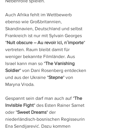
Nebenrolle spielen.
Auch Afrika fehlt im Wettbewerb 
ebenso wie Großbritannien, 
Skandinavien, Deutschland und selbst 
Frankreich ist nur mit Sylvain Georges 
"
Nuit obscure – Au revoir ici, n´importe
" 
vertreten. Raum bleibt damit für 
weniger bekannte Filmländer. Aus 
Israel kann man so "
The Vanishing 
Soldier
" von Dani Rosenberg entdecken 
und aus der Ukraine "
Stepne
" von 
Maryna Vroda.
Gespannt sein darf man auch auf "
The 
Invisible Fight
" des Esten Rainer Sarnet 
oder "
Sweet Dreams
" der 
niederländisch-bosnischen Regisseurin 
Ena Sendijarević. Dazu kommen 