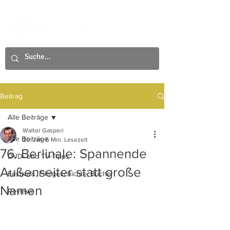
Beitrag
Alle Beiträge
Walter Gasperi
Alle Beiträge
20. Jan.
6 Min. Lesezeit
76. Berlinale: Spannende
DVD- und TV-Tipps
Außenseiter statt große
Festivals, Filmgeschichte, Bücher
Namen
Reviews