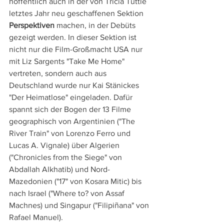
hoffentlich auch in der von Tricia Tuttle 
letztes Jahr neu geschaffenen Sektion 
Perspektiven
 machen, in der Debüts 
gezeigt werden. In dieser Sektion ist 
nicht nur die Film-Großmacht USA nur 
mit Liz Sargents "Take Me Home" 
vertreten, sondern auch aus 
Deutschland wurde nur Kai Stänickes 
"Der Heimatlose" eingeladen. Dafür 
spannt sich der Bogen der 13 Filme 
geographisch von Argentinien ("The 
River Train" von Lorenzo Ferro und 
Lucas A. Vignale) über Algerien 
("Chronicles from the Siege" von 
Abdallah Alkhatib) und Nord-
Mazedonien ("17" von Kosara Mitic) bis 
nach Israel ("Where to? von Assaf 
Machnes) und Singapur ("Filipiñana" von 
Rafael Manuel).