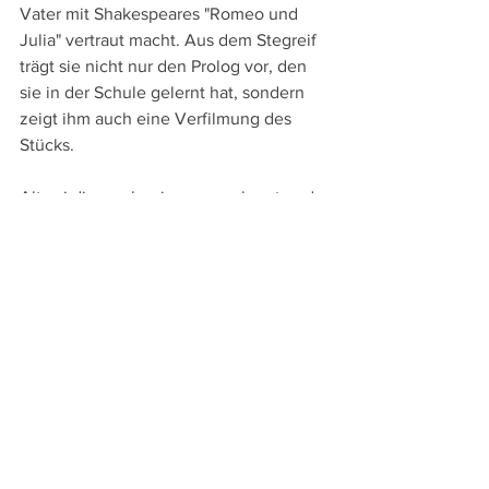
Vater mit Shakespeares "Romeo und 
Julia" vertraut macht. Aus dem Stegreif 
trägt sie nicht nur den Prolog vor, den 
sie in der Schule gelernt hat, sondern 
zeigt ihm auch eine Verfilmung des 
Stücks.
Alt sei diese, aber immer noch gut und 
man erwartet schon Zeffirellis Klassiker 
von 1968, doch stattdessen bekommt 
man Baz Luhrmanns "
William 
Shakespeares Romeo + Juliet
" von 1996 
zu sehen, in dem der junge Leonardo 
DiCaprio Romeo spielt: Was alt und was 
jung ist, hängt eben auch von der 
eigenen Perspektive ab und so macht 
diese Szene auch zartbitter das 
Vergehen der Zeit und das eigene 
Altern bewusst.