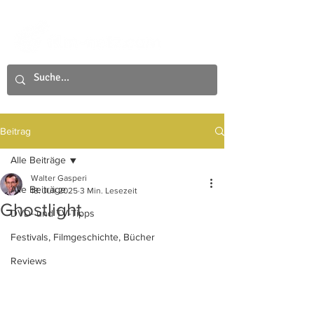
Beitrag
Alle Beiträge
Walter Gasperi
Alle Beiträge
18. Juli 2025
3 Min. Lesezeit
Ghostlight
DVD- und TV-Tipps
Festivals, Filmgeschichte, Bücher
Reviews