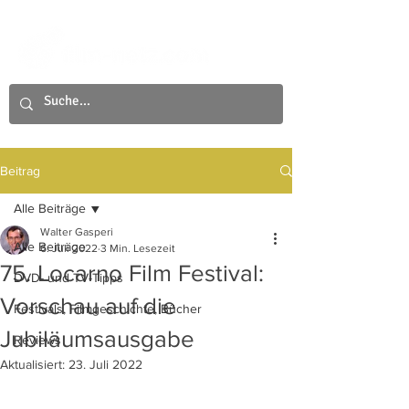
Beitrag
Alle Beiträge
Walter Gasperi
Alle Beiträge
6. Juli 2022
3 Min. Lesezeit
75. Locarno Film Festival:
DVD- und TV-Tipps
Vorschau auf die
Festivals, Filmgeschichte, Bücher
Jubiläumsausgabe
Reviews
Aktualisiert:
23. Juli 2022