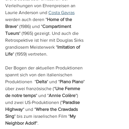
Verleihungen von Ehrenpreisen an 
Laurie Anderson und 
Costa Gavras
werden auch deren "
Home of the 
Brave
" (1986) und "
Compartiment 
Tueurs
" (1965) gezeigt. Und auch die 
Retrospektive ist hier mit Douglas Sirks 
grandiosem Meisterwerk "
Imitation of 
Life
" (1959) vertreten.
Der Bogen der aktuellen Produktionen 
spannt sich von den italienischen 
Produktionen  "
Delta
" und "
Piano Piano
" 
über zwei französische ("
Une Femme 
de notre temps
" und "
Annie Colère
") 
und zwei US-Produktionen ("
Paradise 
Highway
" und "
Where the Crawdads 
Sing
" bis zum israelischen Film "
My 
Neighbor Adolf
".