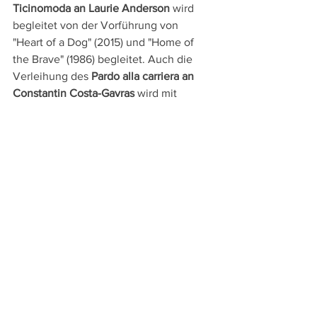
Ticinomoda an Laurie Anderson
 wird 
begleitet von der Vorführung von 
"Heart of a Dog" (2015) und "Home of 
the Brave" (1986) begleitet. Auch die 
Verleihung des 
Pardo alla carriera an 
Constantin Costa-Gavras
 wird mit 
"Compartiment Tueurs" (1965) und "Un 
homme de trop" (1967) von zwei Filmen 
gerahmt und Matt Dillons Regiearbeit 
"City of Ghosts (2002) und Gus van 
Sants "Drugstore Cowboy" (1989) 
werden anlässlich der Verleihung des 
Lifetime Achievement Award an Matt 
Dillon
 gezeigt.
Auch ältere Schweizer Filme werden in 
restaurierten Fassungen präsentiert und 
das "
Panorama Suisse
" mit 14 Filmen 
bieten einen Einblick in das aktuelle 