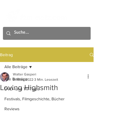
Beitrag
Alle Beiträge
Walter Gasperi
Alle Beiträge
9. März 2022
3 Min. Lesezeit
Loving Highsmith
DVD- und TV-Tipps
Festivals, Filmgeschichte, Bücher
Reviews