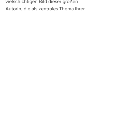
vielschichtigen Bild dieser großen 
Autorin, die als zentrales Thema ihrer 
Romane die Frage der Schuld nannte.
Loving Highsmith
Schweiz / Deutschland 2022 
Regie: Eva Vitija
mit: 
Patricia Highsmith, Marijane 
Meaker, Monique Buffet, Tabea 
Blumenschein, Judy Coates, Courtney 
Coates-Blackman, Dan Coates, Maren 
Kroymann 
Länge
: 83 min.
Läuft derzeit in den Schweizer Kinos, 
z.b. im 
Kinok St. Gallen
 und am 15.3. im 
Skino Schaan
.