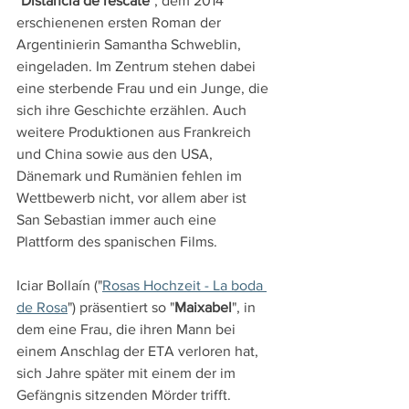
"
Distancia de rescate
", dem 2014 
erschienenen ersten Roman der 
Argentinierin Samantha Schweblin, 
eingeladen. Im Zentrum stehen dabei 
eine sterbende Frau und ein Junge, die 
sich ihre Geschichte erzählen. Auch 
weitere Produktionen aus Frankreich 
und China sowie aus den USA, 
Dänemark und Rumänien fehlen im 
Wettbewerb nicht, vor allem aber ist 
San Sebastian immer auch eine 
Plattform des spanischen Films.
Iciar Bollaín ("
Rosas Hochzeit - La boda 
de Rosa
") präsentiert so "
Maixabel
", in 
dem eine Frau, die ihren Mann bei 
einem Anschlag der ETA verloren hat, 
sich Jahre später mit einem der im 
Gefängnis sitzenden Mörder trifft. 