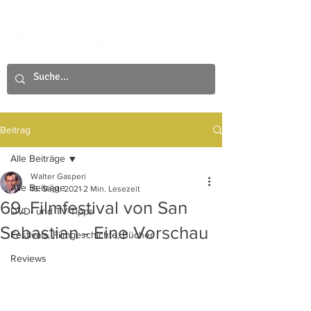
Beitrag
Alle Beiträge
Walter Gasperi
Alle Beiträge
16. Sept. 2021
2 Min. Lesezeit
69. Filmfestival von San
DVD- und TV-Tipps
Sebastian - Eine Vorschau
Festivals, Filmgeschichte, Bücher
Reviews