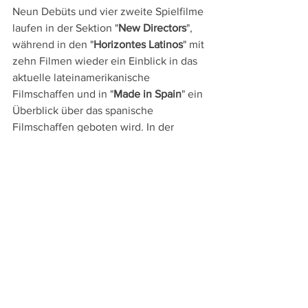
Neun Debüts und vier zweite Spielfilme 
laufen in der Sektion "
New Directors
", 
während in den "
Horizontes Latinos
" mit 
zehn Filmen wieder ein Einblick in das 
aktuelle lateinamerikanische 
Filmschaffen und in "
Made in Spain
" ein 
Überblick über das spanische 
Filmschaffen geboten wird. In der 
Programmschiene "Perlak" werden 
dagegen 
Festivalhighlights des 
heurigen Jahres
 wie Céline Sciammas 
"Petite Maman", Paul Verhoevens 
"Benedetta" oder Julia Ducournaus 
Cannes-Sieger "Titane" präsentiert.
Die Retrospektive widmet sich heuer 
unter dem Titel "
Flowers in Hell. The 
Golden Age of Korean Cinema
" dem 