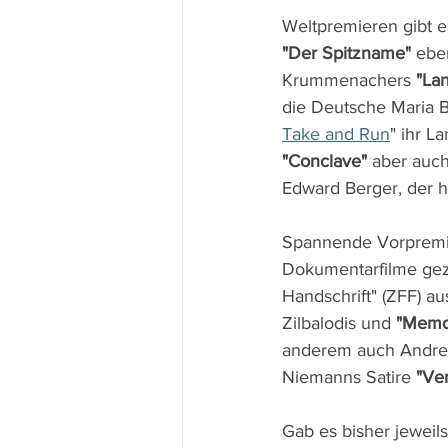
Weltpremieren gibt 
"Der Spitzname"
 ebe
Krummenachers 
"La
die Deutsche Maria B
Take and Run
" ihr L
"Conclave"
 aber auch
Edward Berger, der h
Spannende Vorpremier
Dokumentarfilme geze
Handschrift" (ZFF) a
Zilbalodis und 
"Memor
anderem auch Andres
Niemanns Satire 
"Ven
Gab es bisher jeweil