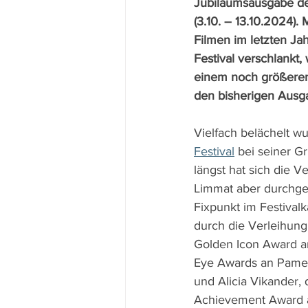
Jubiläumsausgabe des
(3.10. – 13.10.2024).
Filmen im letzten Jah
Festival verschlankt, 
einem noch größeren 
den bisherigen Ausga
Vielfach belächelt w
Festival
 bei seiner G
längst hat sich die V
Limmat aber durchges
Fixpunkt im Festivalk
durch die Verleihung
Golden Icon Award an
Eye Awards an Pamel
und Alicia Vikander,
Achievement Award 