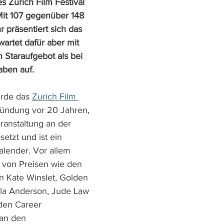
 Zurich Film Festival 
 Mit 107 gegenüber 148 
r präsentiert sich das 
wartet dafür aber mit 
Staraufgebot als bei 
ben auf. 
urde das 
Zurich Film 
ründung vor 20 Jahren, 
eranstaltung an der 
etzt und ist ein 
alender. Vor allem 
 von Preisen wie den 
 Kate Winslet, Golden 
a Anderson, Jude Law 
 den Career 
an den 