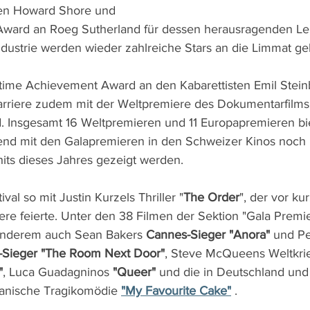
en Howard Shore und 
ard an Roeg Sutherland für dessen herausragenden Le
ndustrie werden wieder zahlreiche Stars an die Limmat gel
ime Achievement Award an den Kabarettisten Emil Steinb
rriere zudem mit der Weltpremiere des Dokumentarfilms
d. Insgesamt 16 Weltpremieren und 11 Europapremieren bi
nd mit den Galapremieren in den Schweizer Kinos noch n
hits dieses Jahres gezeigt werden.
ival so mit Justin Kurzels Thriller "
The Order
", der vor ku
re feierte. Unter den 38 Filmen der Sektion "Gala Premie
anderem auch Sean Bakers 
Cannes-Sieger "Anora"
 und P
-Sieger "The Room Next Door"
, Steve McQueens Weltkrie
"
, Luca Guadagninos 
"Queer"
 und die in Deutschland und
ranische Tragikomödie 
"My Favourite Cake"
 .