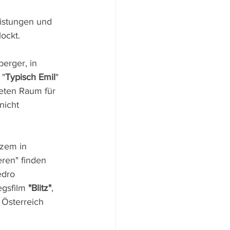
istungen und 
ockt.
erger, in 
 "
Typisch Emil
" 
eten Raum für 
icht 
rzem in 
ren" finden 
edro 
gsfilm 
"Blitz"
, 
 Österreich 