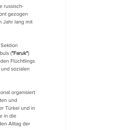
e russisch-
ront gezogen 
n Jahr lang mit 
 Sektion 
buls (
"Faruk"
) 
nden Flüchtlings 
n und sozialen 
nal organisiert 
ten und 
r Türkei und in 
e in die 
den Alltag der 