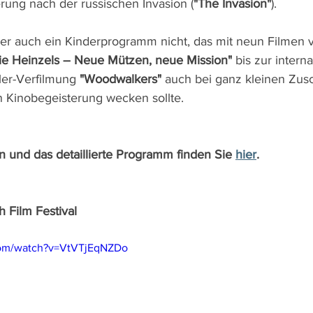
rung nach der russischen Invasion (
"The Invasion"
).
er auch ein Kinderprogramm nicht, das mit neun Filmen 
ie Heinzels – Neue Mützen, neue Mission"
 bis zur intern
ler-Verfilmung 
"Woodwalkers"
 auch bei ganz kleinen Zus
 Kinobegeisterung wecken sollte.
n und das detaillierte Programm finden Sie 
hier
.
h Film Festival
com/watch?v=VtVTjEqNZDo