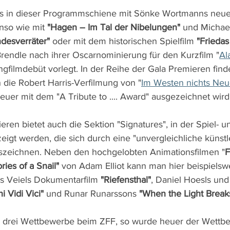
es in dieser Programmschiene mit Sönke Wortmanns neu
nso wie mit 
"Hagen – Im Tal der Nibelungen"
 und Michae
ndesverräter"
 oder mit dem historischen Spielfilm 
"Friedas 
rendle nach ihrer Oscarnominierung für den Kurzfilm "
Al
angfilmdebüt vorlegt. In der Reihe der Gala Premieren finde
 die Robert Harris-Verfilmung von "
Im Westen nichts Neu
euer mit dem "A Tribute to .... Award" ausgezeichnet wird
en bietet auch die Sektion "Signatures", in der Spiel- u
igt werden, die sich durch eine "unvergleichliche künstl
uszeichnen. Neben den hochgelobten Animationsfilmen "
F
ies of a Snail"
 von Adam Elliot kann man hier beispielsw
 Veiels Dokumentarfilm 
"Riefensthal"
, Daniel Hoesls und 
i Vidi Vici"
 und Runar Runarssons 
"When the Light Break
s drei Wettbewerbe beim ZFF, so wurde heuer der Wettbe