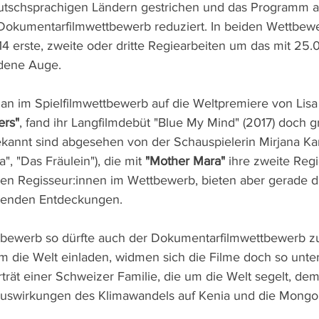
utschsprachigen Ländern gestrichen und das Programm a
 Dokumentarfilmwettbewerb reduziert. In beiden Wettbew
 14 erste, zweite oder dritte Regiearbeiten um das mit 25
ldene Auge.
an im Spielfilmwettbewerb auf die Weltpremiere von Lis
ers"
, fand ihr Langfilmdebüt "Blue My Mind" (2017) doch g
kannt sind abgesehen von der Schauspielerin Mirjana Ka
, "Das Fräulein"), die mit 
"Mother Mara"
 ihre zweite Regi
eren Regisseur:innen im Wettbewerb, bieten aber gerade d
nenden Entdeckungen.
tbewerb so dürfte auch der Dokumentarfilmwettbewerb zu
 die Welt einladen, widmen sich die Filme doch so unter
ät einer Schweizer Familie, die um die Welt segelt, dem
Auswirkungen des Klimawandels auf Kenia und die Mongol