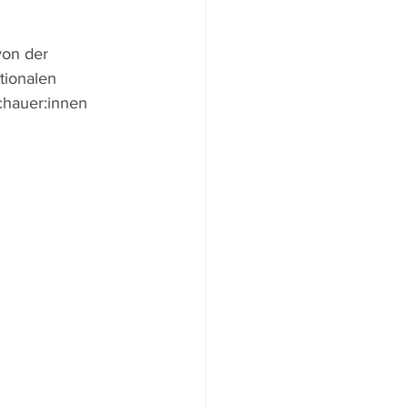
von der 
ationalen 
chauer:innen 