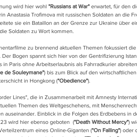
nung wird hier wohl 
"Russians at War"
 erwartet, für den di
in Anastasia Trofimova mit russischen Soldaten an die F
leitete sie ein Bataillon an der Grenze zur Ukraine über ei
 die Soldaten zu Wort kommen.
entarfilme zu brennend aktuellen Themen fokussiert die
. Der Bogen spannt sich hier von der Gentrifizierung Istan
s in Paris ohne Arbeitserlaubnis als Fahrradkurier abreite
ire de Souleymane"
) bis zum Blick auf den wirtschaftliche
erschicht in Hongkong (
"Obedience"
).
rder Lines", die in Zusammenarbeit mit Amnesty Internatio
 aktuellen Themen des Weltgeschehens, mit Menschenrech
n auseinander. Einblick in die Folgen des Erdbebens in de
23 wird hier ebenso geboten  (
"Death Without Mercy"
) wi
erteilzentrum eines Online-Giganten (
"On Falling"
) oder 