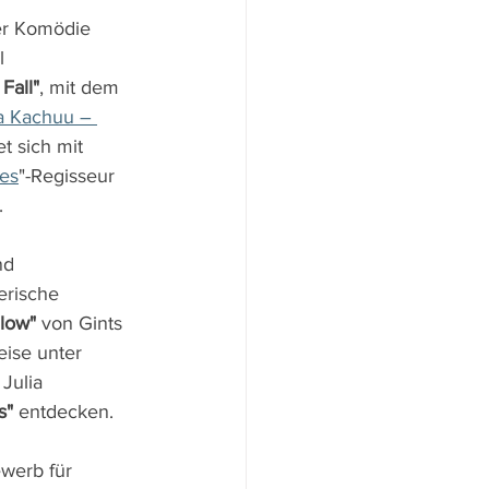
er Komödie 
l 
Fall"
, mit dem 
a Kachuu – 
t sich mit 
es
"-Regisseur 
.
nd 
erische 
low"
 von Gints 
eise unter 
Julia 
s"
 entdecken.
werb für 