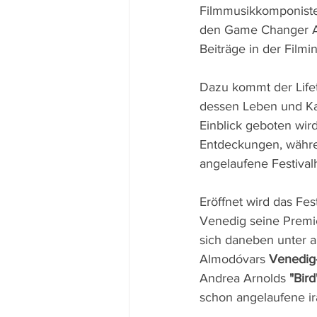
Filmmusikkomponist
den Game Changer Aw
Beiträge in der Filmi
Dazu kommt der Lifet
dessen Leben und Ka
Einblick geboten wir
Entdeckungen, währe
angelaufene Festival
Eröffnet wird das Fest
Venedig seine Premie
sich daneben unter 
Almodóvars 
Venedig
Andrea Arnolds 
"Bird
schon angelaufene i