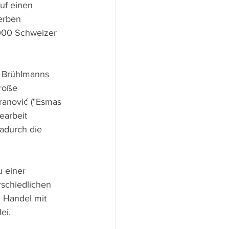
uf einen 
erben 
.000 Schweizer 
a Brühlmanns 
roße 
ranović ("Esmas 
earbeit 
adurch die 
 einer 
schiedlichen 
 Handel mit 
ei.