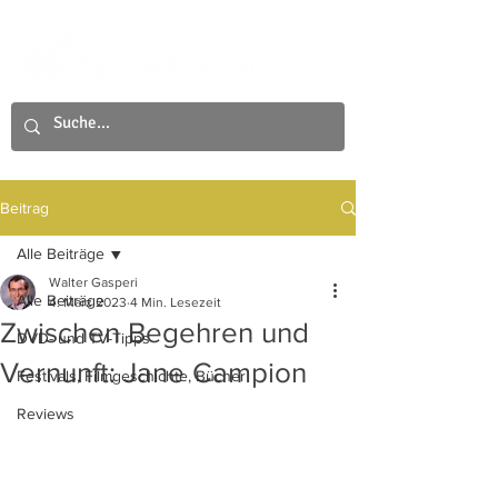
Beitrag
Alle Beiträge
Walter Gasperi
Alle Beiträge
4. März 2023
4 Min. Lesezeit
Zwischen Begehren und
DVD- und TV-Tipps
Vernunft: Jane Campion
Festivals, Filmgeschichte, Bücher
Reviews