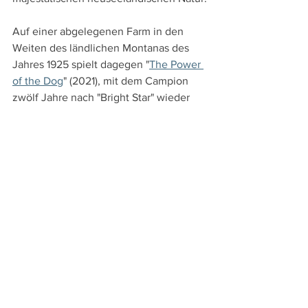
Auf einer abgelegenen Farm in den 
Weiten des ländlichen Montanas des 
Jahres 1925 spielt dagegen "
The Power 
of the Dog
" (2021), mit dem Campion 
zwölf Jahre nach "Bright Star" wieder 
einen Spielfilm vorlegte. In einem 
männlich dominierten Western-Setting 
hinterfragt die Neuseeländerin in dieser 
Verfilmung von Thomas Savages 1967 
erschienenem Roman klassische 
Rollen- und Geschlechterbilder und 
erzählt, unterstützt von einem 
herausragenden Ensemble, wiederum 
intensiv und beklemmend von 
Gefühlen, die auf Dauer nicht 
unterdrückt werden können. – Neu ist 
freilich, dass hier ein Mann seine 