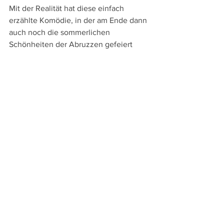
Mit der Realität hat diese einfach 
erzählte Komödie, in der am Ende dann 
auch noch die sommerlichen 
Schönheiten der Abruzzen gefeiert 
werden, nur hinsichtlich der Themen, 
aber kaum in der Handlungsführung 
etwas zu tun. Aber gerade dadurch 
bietet dieser Publikumserfolg 
warmherzige Unterhaltung, die 
schmunzeln und lachen lässt und 
niemandem wehtut – aber auch 
niemanden aufrüttelt oder länger 
nachwirkt.
Willkommen in den Bergen – 
Versetzung mit Aussicht (Un mondo a 
parte)