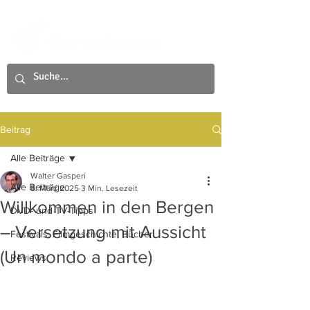
Beitrag
Alle Beiträge
Walter Gasperi
Alle Beiträge
8. März 2025
3 Min. Lesezeit
Willkommen in den Bergen
DVD- und TV-Tipps
– Versetzung mit Aussicht
Festivals, Filmgeschichte, Bücher
(Un mondo a parte)
Reviews