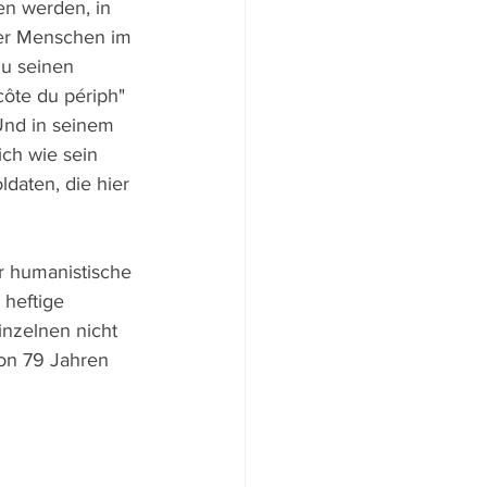
en werden, in 
der Menschen im 
zu seinen 
côte du périph" 
Und in seinem 
ich wie sein 
daten, die hier 
r humanistische 
heftige 
inzelnen nicht 
von 79 Jahren 