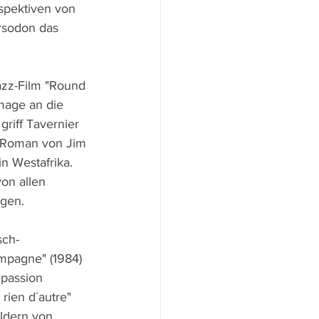
ospektiven von 
rsodon das 
azz-Film "Round 
mage an die 
riff Tavernier 
n Roman von Jim 
n Westafrika. 
on allen 
igen.
sch-
mpagne" (1984) 
 passion 
rien d´autre" 
ldern von 