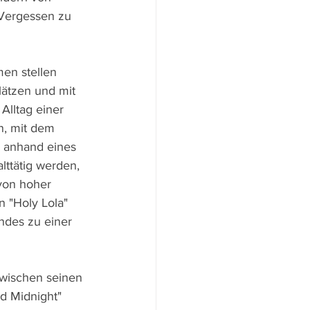
 Vergessen zu 
men stellen 
lätzen und mit 
Alltag einer 
n, mit dem 
) anhand eines 
ttätig werden, 
von hoher 
n "Holy Lola" 
ndes zu einer 
zwischen seinen 
d Midnight" 