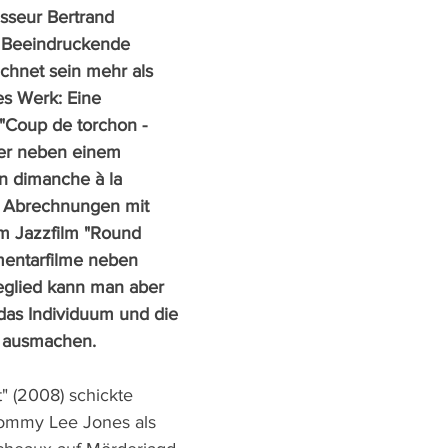
isseur Bertrand 
. Beeindruckende 
ichnet sein mehr als 
s Werk: Eine 
 "Coup de torchon - 
ier neben einem 
Un dimanche à la 
 Abrechnungen mit 
 Jazzfilm "Round 
entarfilme neben 
deglied kann man aber 
das Individuum und die 
en ausmachen.
st" (2008) schickte 
Tommy Lee Jones als 