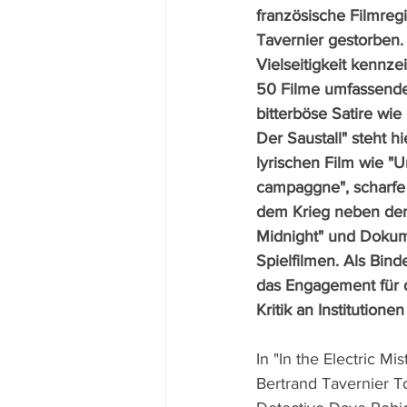
französische Filmreg
Tavernier gestorben
Vielseitigkeit kennze
50 Filme umfassende
bitterböse Satire wie
Der Saustall" steht h
lyrischen Film wie "
campaggne", scharfe
dem Krieg neben dem
Midnight" und Dokum
Spielfilmen. Als Bin
das Engagement für 
Kritik an Institution
In "In the Electric Mi
Bertrand Tavernier 