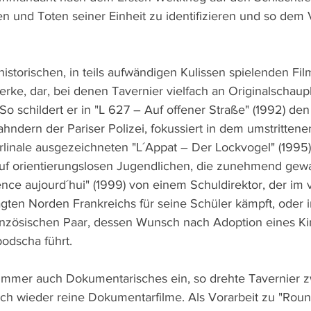
n und Toten seiner Einheit zu identifizieren und so dem
storischen, in teils aufwändigen Kulissen spielenden Fil
rke, dar, bei denen Tavernier vielfach an Originalschaup
 schildert er in "L 627 – Auf offener Straße" (1992) den 
ndern der Pariser Polizei, fokussiert in dem umstrittene
linale ausgezeichneten "L´Appat – Der Lockvogel" (1995
auf orientierungslosen Jugendlichen, die zunehmend gewal
nce aujourd´hui" (1999) von einem Schuldirektor, der im 
agten Norden Frankreichs für seine Schüler kämpft, oder i
anzösischen Paar, dessen Wunsch nach Adoption eines Ki
dscha führt.
e immer auch Dokumentarisches ein, so drehte Tavernier 
ch wieder reine Dokumentarfilme. Als Vorarbeit zu "Roun