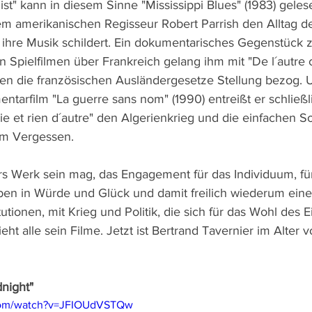
Mist" kann in diesem Sinne "Mississippi Blues" (1983) geles
em amerikanischen Regisseur Robert Parrish den Alltag 
d ihre Musik schildert. Ein dokumentarisches Gegenstück 
en Spielfilmen über Frankreich gelang ihm mit "De l´autre 
gen die französischen Ausländergesetze Stellung bezog. 
tarfilm "La guerre sans nom" (1990) entreißt er schließl
 et rien d´autre" den Algerienkrieg und die einfachen Sol
m Vergessen.
iers Werk sein mag, das Engagement für das Individuum, fü
ben in Würde und Glück und damit freilich wiederum eine 
utionen, mit Krieg und Politik, die sich für das Wohl des E
ieht alle sein Filme. Jetzt ist Bertrand Tavernier im Alter 
dnight"
.com/watch?v=JFIOUdVSTQw