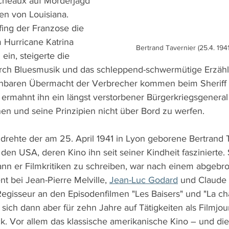
cheaux auf Mörderjagd 
n von Louisiana. 
fing der Franzose die 
Hurricane Katrina 
Bertrand Tavernier (25.4. 1941
in, steigerte die 
rch Bluesmusik und das schleppend-schwermütige Erzähl
inbaren Übermacht der Verbrecher kommen beim Sheriff S
 ermahnt ihn ein längst verstorbener Bürgerkriegsgeneral
nen und seine Prinzipien nicht über Bord zu werfen.
drehte der am 25. April 1941 in Lyon geborene Bertrand 
 den USA, deren Kino ihn seit seiner Kindheit faszinierte
ann er Filmkritiken zu schreiben, war nach einem abgebr
t bei Jean-Pierre Melville, 
Jean-Luc Godard
 und Claude 
Regisseur an den Episodenfilmen "Les Baisers" und "La ch
g sich dann aber für zehn Jahre auf Tätigkeiten als Filmjou
. Vor allem das klassische amerikanische Kino – und di