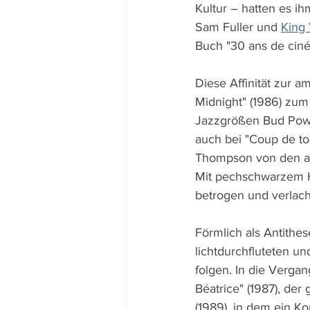
Kultur – hatten es ih
Sam Fuller und 
King 
Buch "30 ans de ciné
Diese Affinität zur 
Midnight" (1986) zum
Jazzgrößen Bud Powel
auch bei "Coup de to
Thompson von den ame
Mit pechschwarzem Hu
betrogen und verlacht
Förmlich als Antithes
lichtdurchfluteten u
folgen. In die Vergan
Béatrice" (1987), der
(1989), in dem ein K