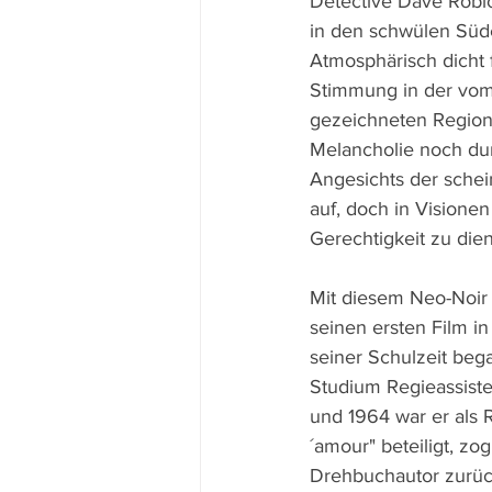
Detective Dave Robi
in den schwülen Süde
Atmosphärisch dicht 
Stimmung in der vom 
gezeichneten Region e
Melancholie noch du
Angesichts der sche
auf, doch in Visionen
Gerechtigkeit zu die
Mit diesem Neo-Noir 
seinen ersten Film in
seiner Schulzeit beg
Studium Regieassisten
und 1964 war er als 
´amour" beteiligt, zo
Drehbuchautor zurück