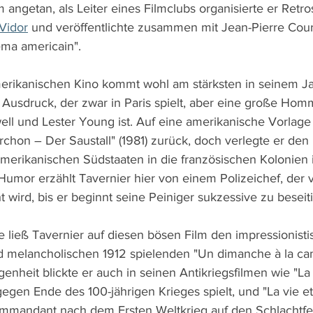
m angetan, als Leiter eines Filmclubs organisierte er Retr
Vidor
 und veröffentlichte zusammen mit Jean-Pierre Cou
ma americain".
amerikanischen Kino kommt wohl am stärksten in seinem J
 Ausdruck, der zwar in Paris spielt, aber eine große Hom
l und Lester Young ist. Auf eine amerikanische Vorlage g
rchon – Der Saustall" (1981) zurück, doch verlegte er de
rikanischen Südstaaten in die französischen Kolonien i
mor erzählt Tavernier hier von einem Polizeichef, der v
 wird, bis er beginnt seine Peiniger sukzessive zu beseit
e ließ Tavernier auf diesen bösen Film den impressionisti
nd melancholischen 1912 spielenden "Un dimanche à la ca
genheit blickte er auch in seinen Antikriegsfilmen wie "La
 gegen Ende des 100-jährigen Krieges spielt, und "La vie et 
ommandant nach dem Ersten Weltkrieg auf den Schlachtfe