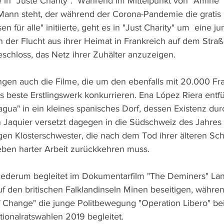
in "Juste Charity".  Während im Mittelpunkt von "Amine" 
Mann steht, der während der Corona-Pandemie die gratis 
n für alle" initiierte, geht es in "Just Charity" um  eine ju
h der Flucht aus ihrer Heimat in Frankreich auf dem Straß
eschloss, das Netz ihrer Zuhälter anzuzeigen.
ngen auch die Filme, die um den ebenfalls mit 20.000 Fra
s beste Erstlingswerk konkurrieren. Ena López Riera entfü
 agua" in ein kleines spanisches Dorf, dessen Existenz du
n Jaquier versetzt dagegen in die Südschweiz des Jahres
ngen Klosterschwester, die nach dem Tod ihrer älteren Sch
eben harter Arbeit zurückkehren muss.
iederum begleitet im Dokumentarfilm "The Deminers" L
f den britischen Falklandinseln Minen beseitigen, währe
f Change" die junge Politbewegung "Operation Libero" bei
ionalratswahlen 2019 begleitet.