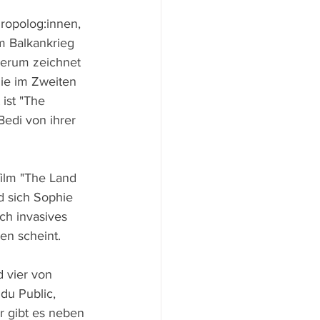
ropolog:innen, 
 Balkankrieg  
derum zeichnet 
die im Zweiten 
ist "The 
edi von ihrer 
ilm "The Land 
 sich Sophie 
ch invasives 
en scheint.
 vier von 
du Public, 
r gibt es neben 