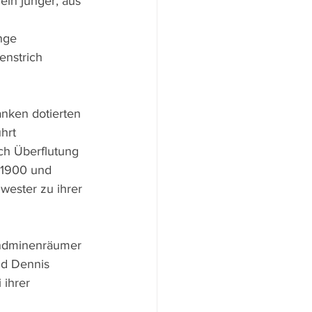
ein junger, aus 
nge 
enstrich 
nken dotierten 
hrt 
rch Überflutung 
 1900 und 
wester zu ihrer 
andminenräumer 
nd Dennis 
 ihrer 