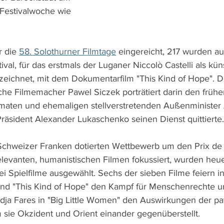
Festivalwoche wie 
 die 
58. Solothurner Filmtage
 eingereicht, 217 wurden au
ival, für das erstmals der Luganer Niccolò Castelli als kün
h zeichnet, mit dem Dokumentarfilm "This Kind of Hope". D
che Filmemacher Pawel Siczek porträtiert darin den frühe
maten und ehemaligen stellverstretenden Außenminister 
Präsident Alexander Lukaschenko seinen Dienst quittierte.
Schweizer Franken dotierten Wettbewerb um den Prix de 
relevanten, humanistischen Filmen fokussiert, wurden heue
 Spielfilme ausgewählt. Sechs der sieben Filme feiern in
nd "This Kind of Hope" den Kampf für Menschenrechte u
adja Fares in "Big Little Women" den Auswirkungen der pat
m sie Okzident und Orient einander gegenüberstellt.