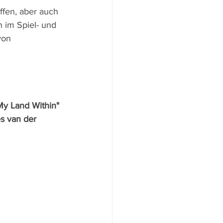
fen, aber auch 
 im Spiel- und 
von 
"My Land Within"
s van der 