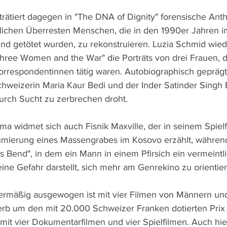
rätiert dagegen in "The DNA of Dignity" forensische Anth
lichen Überresten Menschen, die in den 1990er Jahren im
nd getötet wurden, zu rekonstruieren. Luzia Schmid wie
 Three Women and the War" die Porträts von drei Frauen, 
korrespondentinnen tätig waren. Autobiographisch geprägt 
chweizerin Maria Kaur Bedi und der Inder Satinder Singh B
durch Sucht zu zerbrechen droht.
 widmet sich auch Fisnik Maxville, der in seinem Spielf
umierung eines Massengrabes im Kosovo erzählt, während
es Bend", in dem ein Mann in einem Pfirsich ein vermeintli
eine Gefahr darstellt, sich mehr am Genrekino zu orientier
ermäßig ausgewogen ist mit vier Filmen von Männern und
b um den mit 20.000 Schweizer Franken dotierten Prix 
mit vier Dokumentarfilmen und vier Spielfilmen. Auch hie