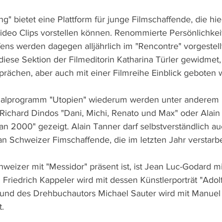
" bietet eine Plattform für junge Filmschaffende, die hie
deo Clips vorstellen können. Renommierte Persönlichkei
ens werden dagegen alljährlich im "Rencontre" vorgestell
diese Sektion der Filmeditorin Katharina Türler gewidmet,
prächen, aber auch mit einer Filmreihe Einblick geboten w
zialprogramm "Utopien" wiederum werden unter anderem K
Richard Dindos "Dani, Michi, Renato und Max" oder Alain
´an 2000" gezeigt. Alain Tanner darf selbstverständlich au
 Schweizer Fimschaffende, die im letzten Jahr verstarb
eizer mit "Messidor" präsent ist, ist Jean Luc-Godard mi
 Friedrich Kappeler wird mit dessen Künstlerporträt "Adolf
 und des Drehbuchautors Michael Sauter wird mit Manuel 
t.