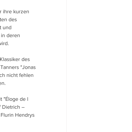
r ihre kurzen 
ten des 
t und 
 in deren 
ird.
lassiker des 
 Tanners "Jonas 
ch nicht fehlen 
en.
t "Éloge de l
 Dietrich – 
Flurin Hendrys 