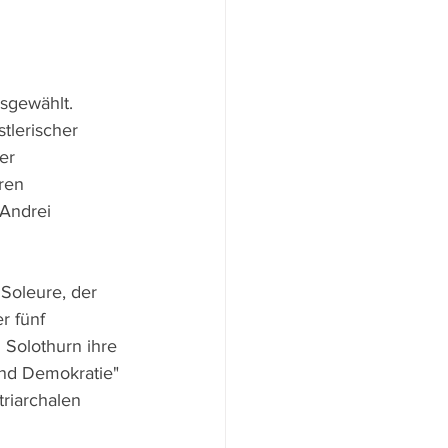
sgewählt. 
stlerischer 
er 
ren 
Andrei 
Soleure, der 
r fünf 
 Solothurn ihre 
nd Demokratie" 
riarchalen 