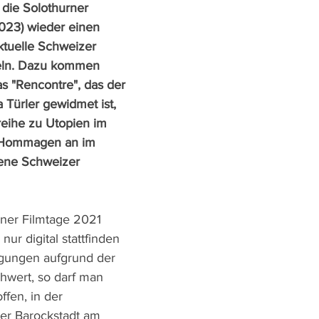
 die Solothurner 
 2023) wieder einen 
ktuelle Schweizer 
teln. Dazu kommen 
 "Rencontre", das der 
a Türler gewidmet ist, 
reihe zu Utopien im 
 Hommagen an im 
bene Schweizer 
ner Filmtage 2021 
ur digital stattfinden 
gungen aufgrund der 
wert, so darf man 
ffen, in der 
er Barockstadt am 