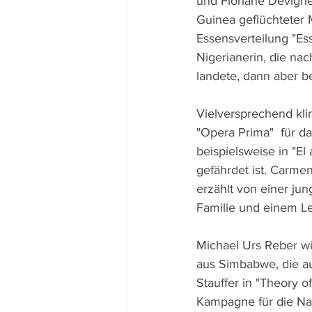
und Floriane Devigne 
Guinea geflüchteter 
Essensverteilung "Esse
Nigerianerin, die nac
landete, dann aber b
Vielversprechend kli
"Opera Prima"  für da
beispielsweise in "El
gefährdet ist. Carme
erzählt von einer ju
Familie und einem L
Michael Urs Reber w
aus Simbabwe, die au
Stauffer in "Theory o
Kampagne für die Nat