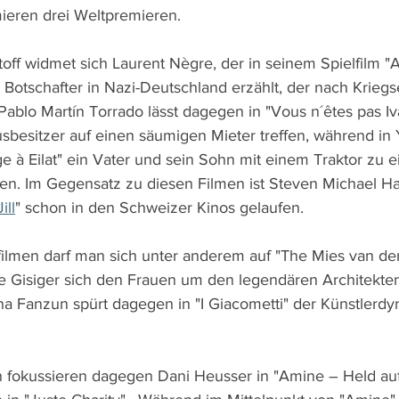
ieren drei Weltpremieren.
off widmet sich Laurent Nègre, der in seinem Spielfilm "
otschafter in Nazi-Deutschland erzählt, der nach Kriegs
ablo Martín Torrado lässt dagegen in "Vous n´êtes pas Iva
usbesitzer auf einen säumigen Mieter treffen, während in
 à Eilat" ein Vater und sein Sohn mit einem Traktor zu e
hen. Im Gegensatz zu diesen Filmen ist Steven Michael Ha
Jill
" schon in den Schweizer Kinos gelaufen.
ilmen darf man sich unter anderem auf "The Mies van de
e Gisiger sich den Frauen um den legendären Architekte
 Fanzun spürt dagegen in "I Giacometti" der Künstlerdyn
n fokussieren dagegen Dani Heusser in "Amine – Held a