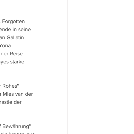
A Forgotten 
ende in seine 
n Gallatin 
 Yona 
iner Reise 
yes starke 
r Rohes" 
n Mies van der 
astie der 
uf Bewährung" 