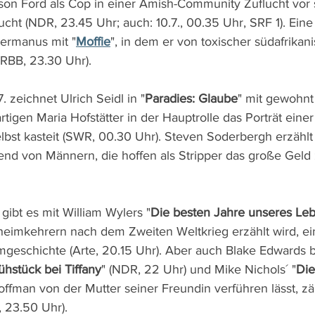
ison Ford als Cop in einer Amish-Community Zuflucht vor 
cht (NDR, 23.45 Uhr; auch: 10.7., 00.35 Uhr, SRF 1). Eine 
Hermanus mit "
Moffie
", in dem er von toxischer südafrikan
(RBB, 23.30 Uhr).
 zeichnet Ulrich Seidl in "
Paradies: Glaube
" mit gewohnt
rtigen Maria Hofstätter in der Hauptrolle das Porträt einer
selbst kasteit (SWR, 00.30 Uhr). Steven Soderbergh erzähl
ßend von Männern, die hoffen als Stripper das große Gel
gibt es mit William Wylers "
Die besten Jahre unseres Le
eimkehrern nach dem Zweiten Weltkrieg erzählt wird, ei
mgeschichte (Arte, 20.15 Uhr). Aber auch Blake Edwards b
ühstück bei Tiffany
" (NDR, 22 Uhr) und Mike Nichols´ "
Die
ffman von der Mutter seiner Freundin verführen lässt, zä
, 23.50 Uhr).