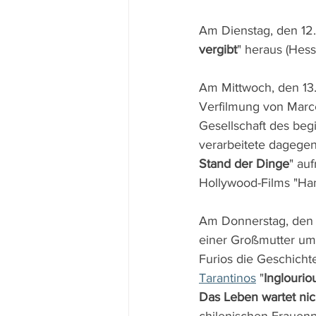
Am Dienstag, den 12.
vergibt
" heraus (Hess
Am Mittwoch, den 13.7
Verfilmung von Marce
Gesellschaft des beg
verarbeitete dagege
Stand der Dinge
" au
Hollywood-Films "Ham
Am Donnerstag, den 1
einer Großmutter um i
Furios die Geschicht
Tarantinos
 "
Inglourio
Das Leben wartet nic