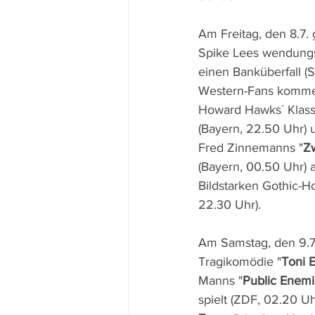
Am Freitag, den 8.7. g
Spike Lees wendungs
einen Banküberfall (S
Western-Fans komme
Howard Hawks´ Klassi
(Bayern, 22.50 Uhr) 
Fred Zinnemanns "
Zw
(Bayern, 00.50 Uhr) a
Bildstarken Gothic-Ho
22.30 Uhr).
Am Samstag, den 9.7.
Tragikomödie "
Toni 
Manns "
Public Enemi
spielt (ZDF, 02.20 U