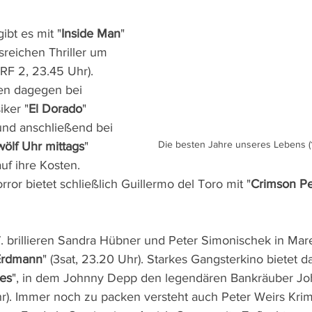
ibt es mit "
Inside Man
" 
reichen Thriller um 
RF 2, 23.45 Uhr). 
n dagegen bei 
ker "
El Dorado
" 
und anschließend bei 
Die besten Jahre unseres Lebens (11
ölf Uhr mittags
" 
uf ihre Kosten. 
rror bietet schließlich Guillermo del Toro mit "
Crimson P
 brillieren Sandra Hübner und Peter Simonischek in Mar
Erdmann
" (3sat, 23.20 Uhr). Starkes Gangsterkino bietet 
es
", in dem Johnny Depp den legendären Bankräuber Joh
hr). Immer noch zu packen versteht auch Peter Weirs Krim