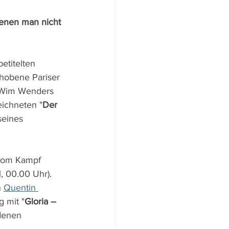
enen man nicht 
betitelten 
ehobene Pariser 
. Wim Wenders 
ichneten "
Der 
seines 
vom Kampf 
, 00.00 Uhr). 
 
Quentin 
g mit "
Gloria – 
denen 