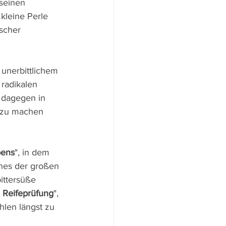
seinen 
kleine Perle 
ischer 
 unerbittlichem 
 radikalen 
t dagegen in 
d zu machen 
bens
", in dem 
nes der großen 
ittersüße 
 Reifeprüfung
", 
hlen längst zu 