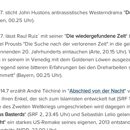
7. sticht John Hustons antirassistisches Westerndrama "
D
en, 00.25 Uhr).
. lässt Raul Ruiz´ mit seiner "
Die wiedergefundene Zeit
" 
l Prousts "Die Suche nach der verlorenen Zeit" in die g
innenden 20. Jahrhunderts eintauchen (Arte, 20.15 Uhr)
n in seinem in Venedig mit dem Goldenen Löwen ausgeze
fregend seine bitteren Erfahrungen bei den Dreharbeiten 
mett" (Bayern, 00.25 Uhr). 
4.7 erzählt André Téchiné in "
Abschied von der Nacht
" 
hren Enkel, der sich zum Islamisten entwickelt hat (SRF 1
e des Zweiten Weltkriegs umgeschrieben wird dagegen in
us Basterds
" (SRF 2, 23.45 Uhr) und Sebastián Lelio gelan
ht
" ein starkes US-Remake seines eigenen, 2013 entstan