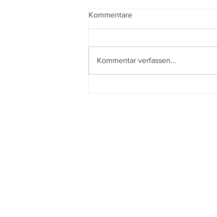
Kommentare
Kommentar verfassen...
Der beste Mann - State of the
Union