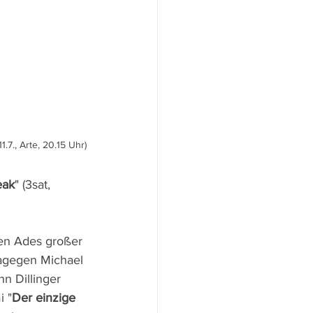
.7., Arte, 20.15 Uhr)
eak
" (3sat, 
en Ades großer 
dagegen Michael 
n Dillinger 
i "
Der einzige 