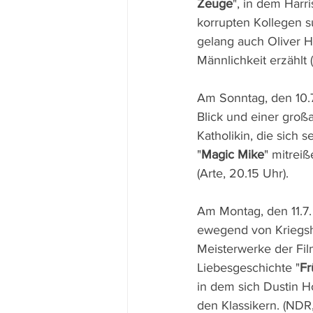
Zeuge
", in dem Harr
korrupten Kollegen su
gelang auch Oliver 
Männlichkeit erzählt 
Am Sonntag, den 10.7.
Blick und einer großa
Katholikin, die sich 
"
Magic Mike
" mitrei
(Arte, 20.15 Uhr).
Am Montag, den 11.7. 
ewegend von Kriegsh
Meisterwerke der Fil
Liebesgeschichte "
Fr
in dem sich Dustin Ho
den Klassikern. (NDR