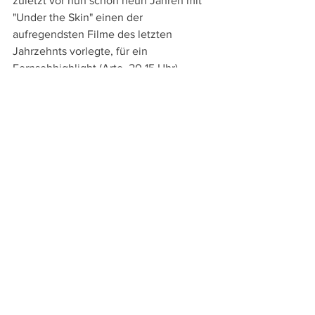
zuletzt vor nun schon neun Jahren mit 
"Under the Skin" einen der 
aufregendsten Filme des letzten 
Jahrzehnts vorlegte, für ein 
Fernsehhighlight (Arte, 20.15 Uhr).
Am Donnerstag, den 9.6. gibt es mit 
Jessica Hausners "
Amour Fou
" ein 
ungewöhnliches Kostümdrama über 
den Selbstmord von Heinrich von Kleist 
(WDR, 00.05 Uhr). Atmosphärisch dicht 
ins Budapest der Zeit unmittelbar vor 
dem Ersten Weltkrieg eintauchen lässt 
dagegen László Nemes in seinem 
visuell großartigen "
Sunset
" (SRF 1, 
23.50 Uhr).
DVD- und TV-Tipps