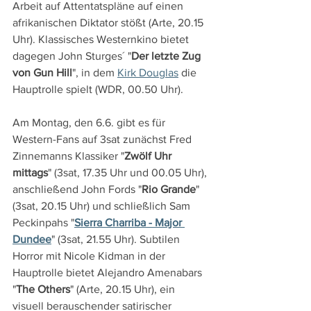
Arbeit auf Attentatspläne auf einen 
afrikanischen Diktator stößt (Arte, 20.15 
Uhr). Klassisches Westernkino bietet 
dagegen John Sturges´ "
Der letzte Zug 
von Gun Hill
", in dem 
Kirk Douglas
 die 
Hauptrolle spielt (WDR, 00.50 Uhr).
Am Montag, den 6.6. gibt es für 
Western-Fans auf 3sat zunächst Fred 
Zinnemanns Klassiker "
Zwölf Uhr 
mittags
" (3sat, 17.35 Uhr und 00.05 Uhr), 
anschließend John Fords "
Rio Grande
" 
(3sat, 20.15 Uhr) und schließlich Sam 
Peckinpahs "
Sierra Charriba - Major 
Dundee
" (3sat, 21.55 Uhr). Subtilen 
Horror mit Nicole Kidman in der 
Hauptrolle bietet Alejandro Amenabars 
"
The Others
" (Arte, 20.15 Uhr), ein 
visuell berauschender satirischer 