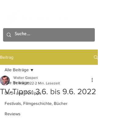
Beitrag
Alle Beiträge
Walter Gasperi
Alle Beiträge
31. Mai 2022
2 Min. Lesezeit
TV-Tipps: 3.6. bis 9.6. 2022
DVD- und TV-Tipps
Festivals, Filmgeschichte, Bücher
Reviews