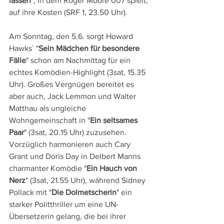
lassen
", in dem Roger Moore 007 spielt, 
auf ihre Kosten (SRF 1, 23.50 Uhr).
Am Sonntag, den 5.6. sorgt Howard 
Hawks´ "
Sein Mädchen für besondere 
Fälle
" schon am Nachmittag für ein 
echtes Komödien-Highlight (3sat, 15.35 
Uhr). Großes Vergnügen bereitet es 
aber auch, Jack Lemmon und Walter 
Matthau als ungleiche 
Wohngemeinschaft in "
Ein seltsames 
Paar
" (3sat, 20.15 Uhr) zuzusehen. 
Vorzüglich harmonieren auch Cary 
Grant und Doris Day in Delbert Manns 
charmanter Komödie "
Ein Hauch von 
Nerz
" (3sat, 21.55 Uhr), während Sidney 
Pollack mit "
Die Dolmetscherin
" ein 
starker Politthriller um eine UN-
Übersetzerin gelang, die bei ihrer 