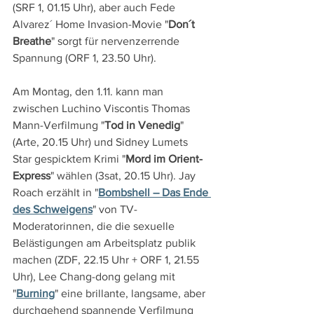
(SRF 1, 01.15 Uhr), aber auch Fede 
Alvarez´ Home Invasion-Movie "
Don´t 
Breathe
" sorgt für nervenzerrende 
Spannung (ORF 1, 23.50 Uhr).
Am Montag, den 1.11. kann man 
zwischen Luchino Viscontis Thomas 
Mann-Verfilmung "
Tod in Venedig
" 
(Arte, 20.15 Uhr) und Sidney Lumets 
Star gespicktem Krimi "
Mord im Orient-
Express
" wählen (3sat, 20.15 Uhr). Jay 
Roach erzählt in "
Bombshell – Das Ende 
des Schweigens
" von TV-
Moderatorinnen, die die sexuelle 
Belästigungen am Arbeitsplatz publik 
machen (ZDF, 22.15 Uhr + ORF 1, 21.55 
Uhr), Lee Chang-dong gelang mit 
"
Burning
" eine brillante, langsame, aber 
durchgehend spannende Verfilmung 