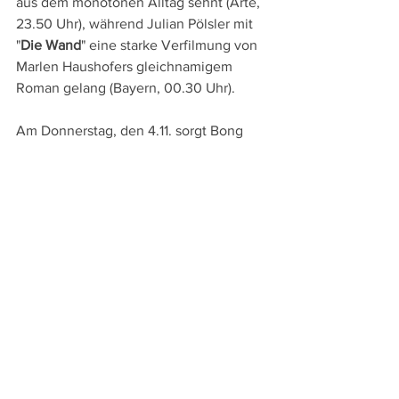
aus dem monotonen Alltag sehnt (Arte, 
23.50 Uhr), während Julian Pölsler mit 
"
Die Wand
" eine starke Verfilmung von 
Marlen Haushofers gleichnamigem 
Roman gelang (Bayern, 00.30 Uhr).
Am Donnerstag, den 4.11. sorgt Bong 
Joon-ho mit seiner souverän zwischen 
Thriller und Komödie changierenden, 
schwarzhumorigen Gesellschaftssatire 
"
Parasite
" für das Fernseh-Highlight 
(SRF 1, 23.50 Uhr).
DVD- und TV-Tipps
Alle ansehen
Aktuelle Beiträge