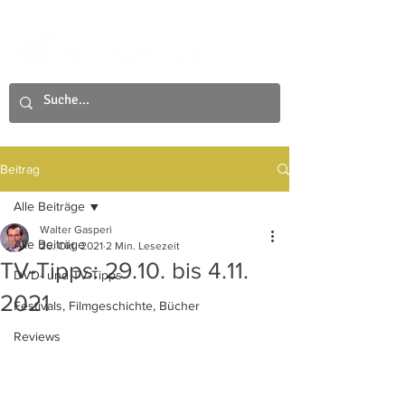
Beitrag
Alle Beiträge
Walter Gasperi
Alle Beiträge
26. Okt. 2021
2 Min. Lesezeit
TV-Tipps: 29.10. bis 4.11.
DVD- und TV-Tipps
2021
Festivals, Filmgeschichte, Bücher
Reviews