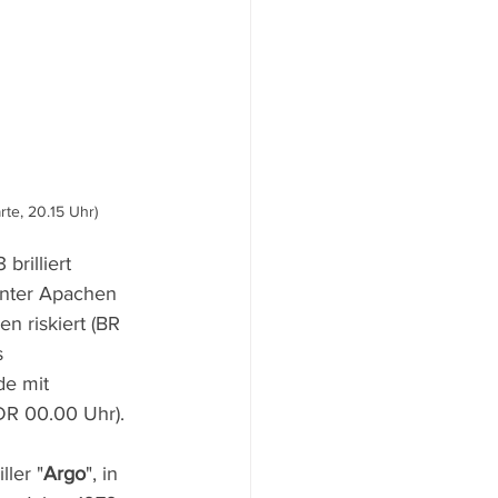
rte, 20.15 Uhr)
rilliert 
unter Apachen 
n riskiert (BR 
 
e mit 
DR 00.00 Uhr).
ler "
Argo
", in 