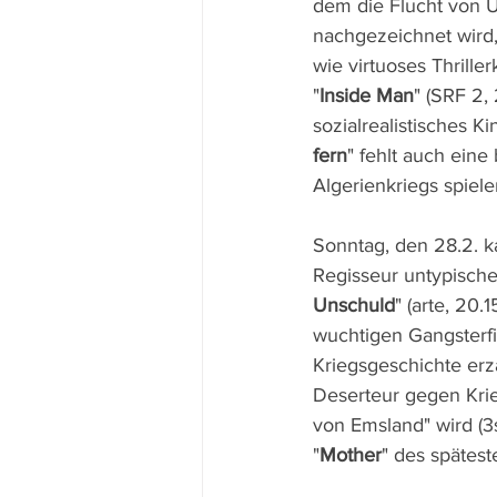
dem die Flucht von U
nachgezeichnet wird,
wie virtuoses Thrill
"
Inside Man
" (SRF 2,
sozialrealistisches K
fern
" fehlt auch eine
Algerienkriegs spiele
Sonntag, den 28.2. 
Regisseur untypische
Unschuld
" (arte, 20
wuchtigen Gangsterfi
Kriegsgeschichte er
Deserteur gegen Kri
von Emsland" wird (3s
"
Mother
" des spätest