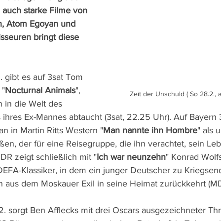
 auch starke Filme von 
h, Atom Egoyan und 
seuren bringt diese 
 gibt es auf 3sat Tom 
 "
Nocturnal Animals
", 
Zeit der Unschuld ( So 28.2., a
n in die Welt des 
hres Ex-Mannes abtaucht (3sat, 22.25 Uhr). Auf Bayern 3 b
 in Martin Ritts Western "
Man nannte ihn Hombre
" als 
, der für eine Reisegruppe, die ihn verachtet, sein Lebe
R zeigt schließlich mit "
Ich war neunzehn
" Konrad Wolfs
EFA-Klassiker, in dem ein junger Deutscher zu Kriegsend
n aus dem Moskauer Exil in seine Heimat zurückkehrt (M
 sorgt Ben Afflecks mit drei Oscars ausgezeichneter Thril