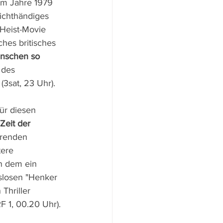
im Jahre 1979 
ichthändiges 
 Heist-Movie 
sches britisches 
nschen so 
 des 
(3sat, 23 Uhr).
ür diesen 
Zeit der 
hrenden 
ere 
in dem ein 
slosen "Henker 
Thriller 
F 1, 00.20 Uhr).