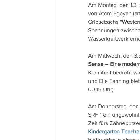
Am Montag, den 1.3. z
von Atom Egoyan (art
Griesebachs "
Wester
Spannungen zwischen
Wasserkraftwerk erric
Am Mittwoch, den 3.3.
Sense – Eine modern
Krankheit bedroht wir
und Elle Fanning bie
00.15 Uhr).
Am Donnerstag, den 4
SRF 1 ein ungewöhnl
Zeit fürs Zähneputze
Kindergarten Teache