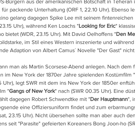
S-Bürgern aus der amerikanischen Botschaft in Teheran 
 für packende Unterhaltung (ORF 1, 22.10 Uhr). Ebenso le
erkino gelang dagegen Spike Lee mit seinem fintenreichen
 23.15 Uhr), während Ken Loachs "
Looking for Eric
" klassi
ino bietet (WDR, 23.15 Uhr). Mit David Oelhoffens "
Den Me
 bildstarke, im Stil eines Western inszenierte und während
nde Adaption von Albert Camus´ Novelle "Der Gast" nicht 
kann man als Martin Scorsese-Abend anlegen. Nach dem f
n im New York der 1870er Jahre spielenden Kostümfilm "
.15 Uhr), legt SWR mit dem ins New York der 1850er enftü
lm "
Gangs of New York
" nach (SWR 00.35 Uhr). Eine düst
zählt dagegen Robert Schwendtke mit "
Der Hauptmann
", 
egsende eine Offiziersuniform findet und zum erbarmung
at, 23.15 Uhr). Nicht übersehen sollte man aber auch den 
ens seit "Parasite" gefeierten Koreaners Bong Joon-ho (SR