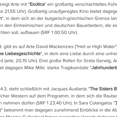
eigt Arte mit "
Exotica
" ein großartig verschachteltes frü
e 21.55 Uhr). Großartig unaufgeregtes Kino bietet dageg
n
", in dem sich an der bulgarisch-griechischen Grenze la
 den Einheimischen und deutschen Bauarbeitern, die ei
hten soll, aufbauen (SRF 1 00.50 Uhr).
 gibt es auf Arte David Mackenzies ("Hell or High Water")
e Liebesgeschichte
", in dem eine Liebe durch eine unhe
d (arte, 20.15 Uhr). Drei große Rollen für Greta Gerwig, 
tet dagegen Mike Mills´ starke Tragikomödie "
Jahrhundert
.3. steht schließlich mit Jacques Audiards "
The Sisters B
icher Western auf dem Programm, in dem sich die Raube
n nehmen dürfen (SRF 1 23.40 Uhr). In Sara Colangelos "
r
" bekommt man dagegen zunehmend Einblicke in die Ab