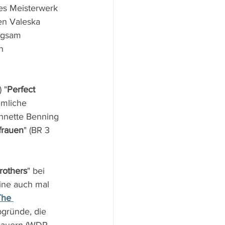
hes Meisterwerk 
en Valeska 
ngsam 
n 
 "
Perfect 
imliche 
Annette Benning 
frauen
" (BR 3 
rothers
" bei 
ine auch mal 
The 
gründe, die 