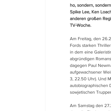
ho, sondern, sondern
Spike Lee, Ken Loac
anderen großen Regis
TV-Woche.
Am Freitag, den 26.2.
Fords starken Thriller
in dem eine Galeristi
abgründigen Romans i
dagegen Paul Newman
aufgewachsener Weißen
3, 22.50 Uhr). Und MD
autobiographischen D
sowjetischen Truppe
Am Samstag den 27.2.