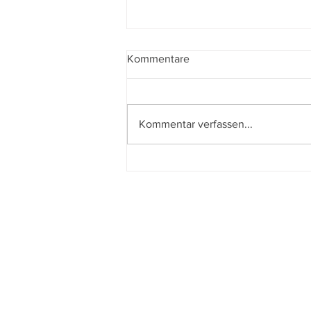
Kommentare
Kommentar verfassen...
L´affaire Bojarski – Der
perfekte Schein