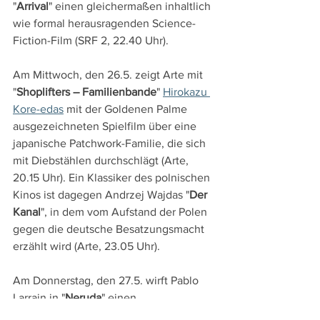
"
Arrival
" einen gleichermaßen inhaltlich 
wie formal herausragenden Science-
Fiction-Film (SRF 2, 22.40 Uhr).
Am Mittwoch, den 26.5. zeigt Arte mit 
"
Shoplifters – Familienbande
" 
Hirokazu 
Kore-edas
 mit der Goldenen Palme 
ausgezeichneten Spielfilm über eine 
japanische Patchwork-Familie, die sich 
mit Diebstählen durchschlägt (Arte, 
20.15 Uhr). Ein Klassiker des polnischen 
Kinos ist dagegen Andrzej Wajdas "
Der 
Kanal
", in dem vom Aufstand der Polen 
gegen die deutsche Besatzungsmacht 
erzählt wird (Arte, 23.05 Uhr).
Am Donnerstag, den 27.5. wirft Pablo 
Larrain in "
Neruda
" einen 
ungewöhnlichen Blick auf den 