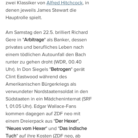
zwei Klassiker von 
Alfred Hitchcock
, in 
denen jeweils James Stewart die 
Hauptrolle spielt.
Am Samstag den 22.5. brilliert Richard 
Gere in "
Arbitrage
" als Banker, dessen 
privates und berufliches Leben nach 
einem tödlichen Autounfall den Bach 
runter zu gehen droht (WDR, 00.40 
Uhr). In Don Siegels "
Betrogen
" gerät 
Clint Eastwood während des 
Amerikanischen Bürgerkriegs als 
verwundeter Nordstaatensoldat in den 
Südstaaten in ein Mädcheninternat (SRF 
1, 01.05 Uhr). Edgar Wallace-Fans 
kommen dagegen auf ZDF neo mit 
einem Dreierpack aus "
Der Hexer
", 
"
Neues vom Hexer
" und "
Das indische 
Tuch
" auf ihre Kosten (ZDF neo, ab 