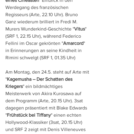
eines Cineasten
" Einblick in den 
Werdegang des französischen 
Regisseurs (Arte, 22.10 Uhr). Bruno 
Ganz wiederum brilliert in Fredi M. 
Murers Wunderkind-Geschichte "
Vitus
" 
(SRF 1, 22.15 Uhr), während Federico 
Fellini im Oscar gekrönten "
Amarcord
" 
in Erinnerungen an seine Kindheit in 
Rimini schwelgt (SRF 1, 01.35 Uhr)
Am Montag, den 24.5. steht auf Arte mit 
"
Kagemusha – Der Schatten des 
Kriegers
" ein bildmächtiges 
Meisterwerk von Akira Kurosawa auf 
dem Programm (Arte, 20.15 Uhr). 3sat 
dagegen präsentiert mit Blake Edwards 
"
Frühstück bei Tiffany
" einen echten 
Hollywood-Klassiker (3sat, 20.15 Uhr) 
und SRF 2 zeigt mit Denis Villeneuves 