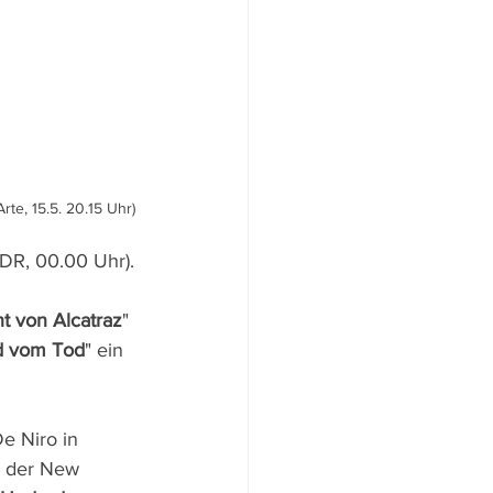
te, 15.5. 20.15 Uhr)
MDR, 00.00 Uhr).
ht von Alcatraz
" 
ed vom Tod
" ein 
e Niro in 
n der New 