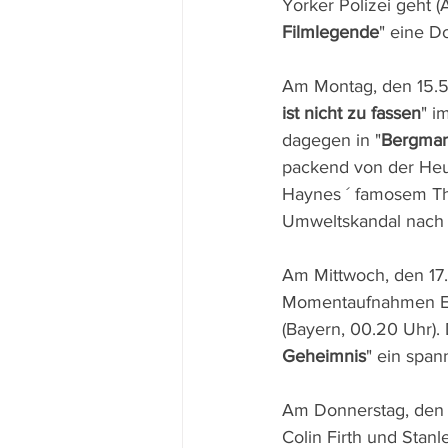
Yorker Polizei geht (
Filmlegende
" eine D
Am Montag, den 15.5.
ist nicht zu fassen
" i
dagegen in "
Bergman
packend von der Heuc
Haynes ´ famosem Thr
Umweltskandal nach 
Am Mittwoch, den 17.
Momentaufnahmen Einb
(Bayern, 00.20 Uhr).
Geheimnis
" ein span
Am Donnerstag, den 
Colin Firth und Stan