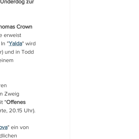
 Underdog zur 
homas Crown 
e erweist 
In "
Yalda
" wird 
r) und in Todd 
 einem 
ren 
an Zweig 
t "
Offenes 
te, 20.15 Uhr).
ova
" ein von 
dlichen 