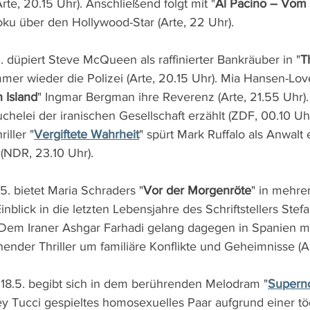
Arte, 20.15 Uhr). Anschließend folgt mit "
Al Pacino – Vom
oku über den Hollywood-Star (Arte, 22 Uhr).
 düpiert Steve McQueen als raffinierter Bankräuber in "
T
mmer wieder die Polizei (Arte, 20.15 Uhr). Mia Hansen-Lov
 Island
" Ingmar Bergman ihre Reverenz (Arte, 21.55 Uhr). 
helei der iranischen Gesellschaft erzählt (ZDF, 00.10 Uh
iller "
Vergiftete Wahrheit
" spürt Mark Ruffalo als Anwalt
(NDR, 23.10 Uhr).
5. bietet Maria Schraders "
Vor der Morgenröte
" in mehre
lick in die letzten Lebensjahre des Schriftstellers Stef
 Dem Iraner Ashgar Farhadi gelang dagegen in Spanien mi
nender Thriller um familiäre Konflikte und Geheimnisse (Ar
18.5. begibt sich in dem berührenden Melodram "
Supern
ley Tucci gespieltes homosexuelles Paar aufgrund einer tö