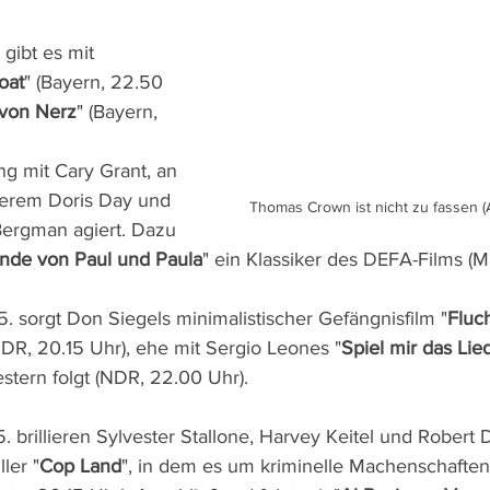
 gibt es mit 
oat
" (Bayern, 22.50 
 von Nerz
" (Bayern, 
 
g mit Cary Grant, an 
terem Doris Day und 
Thomas Crown ist nicht zu fassen (Ar
Bergman agiert. Dazu 
nde von Paul und Paula
" ein Klassiker des DEFA-Films (
. sorgt Don Siegels minimalistischer Gefängnisfilm "
Fluc
R, 20.15 Uhr), ehe mit Sergio Leones "
Spiel mir das Li
estern folgt (NDR, 22.00 Uhr).
 brillieren Sylvester Stallone, Harvey Keitel und Robert D
ler "
Cop Land
", in dem es um kriminelle Machenschafte