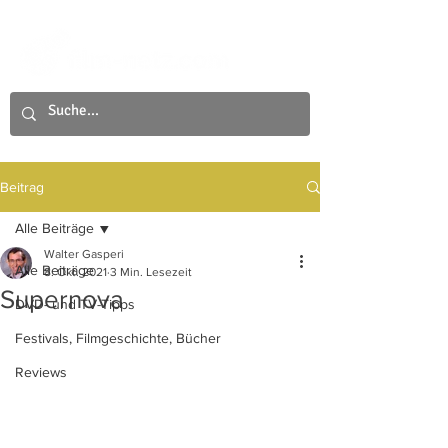
Beitrag
Alle Beiträge
Walter Gasperi
Alle Beiträge
8. Okt. 2021
3 Min. Lesezeit
Supernova
DVD- und TV-Tipps
Festivals, Filmgeschichte, Bücher
Reviews