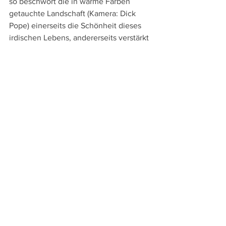
so beschwört die in warme Farben 
getauchte Landschaft (Kamera: Dick 
Pope) einerseits die Schönheit dieses 
irdischen Lebens, andererseits verstärkt 
sie die Trauer über das nahe Sterben.
So wird hinter der scheinbaren 
Einfachheit rasch ein ungemeines 
Feingefühl, eine Empathie und eine 
Behutsamkeit spürbar, die "Supernova" 
zu einem zutiefst bewegenden und 
zutiefst menschlichen Drama machen, 
das lange nachhallt und auch über das 
eigene Leben reflektieren lässt.
Läuft derzeit in den Schweizer Kinos, 
z.B. im 
Kinok St. Gallen
 und im 
Skino
 in 
Schaan.
TaSKino Feldkirch im 
Kino Rio
: 15. - 