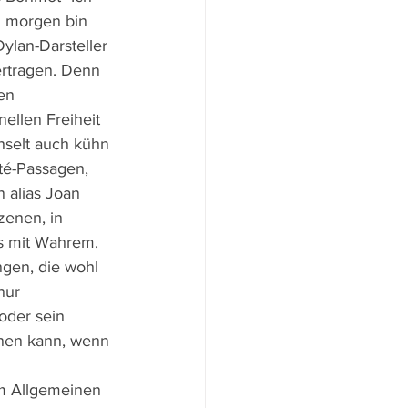
m morgen bin 
Dylan-Darsteller 
ertragen. Denn 
en 
ellen Freiheit 
hselt auch kühn 
té-Passagen, 
 alias Joan 
enen, in 
es mit Wahrem.
ngen, die wohl 
nur 
oder sein 
dnen kann, wenn 
im Allgemeinen 