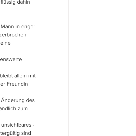
flüssig dahin 
 Mann in enger 
 zerbrochen 
 eine 
tenswerte 
eibt allein mit 
rer Freundin 
e Änderung des 
tändlich zum 
unsichtbares - 
ergültig sind 