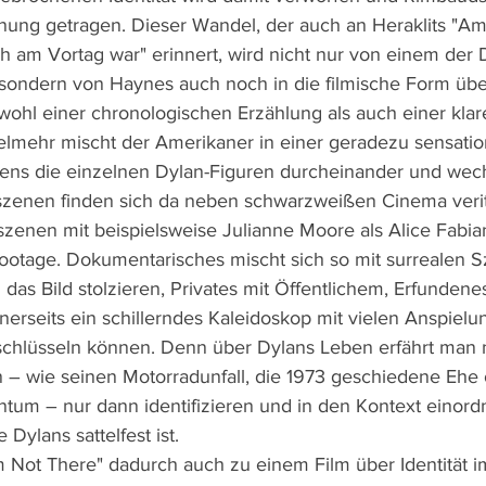
hnung getragen. Dieser Wandel, der auch an Heraklits "A
ich am Vortag war" erinnert, wird nicht nur von einem der 
, sondern von Haynes auch noch in die filmische Form üb
owohl einer chronologischen Erzählung als auch einer klar
ielmehr mischt der Amerikaner in einer geradezu sensation
lens die einzelnen Dylan-Figuren durcheinander und wec
elszenen finden sich da neben schwarzweißen Cinema veri
szenen mit beispielsweise Julianne Moore als Alice Fabian
tage. Dokumentarisches mischt sich so mit surrealen Sz
 das Bild stolzieren, Privates mit Öffentlichem, Erfunden
inerseits ein schillerndes Kaleidoskop mit vielen Anspielu
schlüsseln können. Denn über Dylans Leben erfährt man 
 – wie seinen Motorradunfall, die 1973 geschiedene Ehe 
entum – nur dann identifizieren und in den Kontext einor
Dylans sattelfest ist.
´m Not There" dadurch auch zu einem Film über Identität 