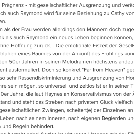
r Prägnanz - mit gesellschaftlicher Ausgrenzung und verä
och auch Raymond wird für seine Beziehung zu Cathy von
en.
n als der Frau werden allerdings den Männern doch zuge
k als auch Raymond ein neues Leben beginnen können, b
hne Hoffnung zurück. - Die emotionale Eiszeit der Gesells
rblühen eines Baumes von der Ankunft des Frühlings kün
den 50er Jahren in seinen Melodramen höchstens andeute
nt ausformuliert. Doch so konkret "Far from Heaven" ge
st, so sehr Rassendiskriminierung und Ausgrenzung von H
 sein mögen, so universell und zeitlos ist er in seiner T
0er Jahre, die laut Haynes an Konservativismus von der Ä
stand und steht das Streben nach privatem Glück vielfach
esellschaftlichen Zwängen, scheitert(e) der Einzelnen a
 Leben nach seinem Inneren, nach eigenen Begierden un
und Regeln behindert. 