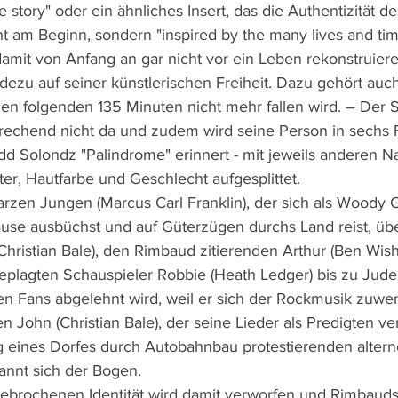
e story" oder ein ähnliches Insert, das die Authentizität 
ht am Beginn, sondern "inspired by the many lives and ti
damit von Anfang an gar nicht vor ein Leben rekonstruier
dezu auf seiner künstlerischen Freiheit. Dazu gehört auch
n folgenden 135 Minuten nicht mehr fallen wird. – Der S
rechend nicht da und zudem wird seine Person in sechs F
dd Solondz "Palindrome" erinnert - mit jeweils anderen 
er, Hautfarbe und Geschlecht aufgesplittet.
rzen Jungen (Marcus Carl Franklin), der sich als Woody Gu
ause ausbüchst und auf Güterzügen durchs Land reist, üb
(Christian Bale), den Rimbaud zitierenden Arthur (Ben Wis
lagten Schauspieler Robbie (Heath Ledger) bis zu Jude 
den Fans abgelehnt wird, weil er sich der Rockmusik zuw
 John (Christian Bale), der seine Lieder als Predigten ve
 eines Dorfes durch Autobahnbau protestierenden alternd
pannt sich der Bogen.
ebrochenen Identität wird damit verworfen und Rimbauds