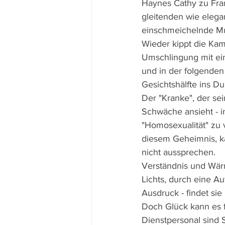
Haynes Cathy zu Frank
gleitenden wie elegan
einschmeichelnde Mus
Wieder kippt die Kam
Umschlingung mit ein
und in der folgenden 
Gesichtshälfte ins Du
Der "Kranke", der se
Schwäche ansieht - i
"Homosexualität" zu v
diesem Geheimnis, ka
nicht aussprechen.
Verständnis und Wär
Lichts, durch eine A
Ausdruck - findet si
Doch Glück kann es fü
Dienstpersonal sind 