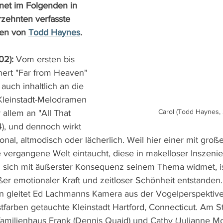
net im Folgenden in 
rzehnten verfasste 
en von 
Todd Haynes
.
02):
 Vom ersten bis 
nert "Far from Heaven" 
auch inhaltlich an die 
Kleinstadt-Melodramen 
Carol (Todd Haynes, 
 allem an "All That 
), und dennoch wirkt 
nal, altmodisch oder lächerlich. Weil hier einer mit große
ne vergangene Welt eintaucht, diese in makelloser Inszeni
d sich mit äußerster Konsequenz seinem Thema widmet, is
er emotionaler Kraft und zeitloser Schönheit entstanden.
n gleitet Ed Lachmanns Kamera aus der Vogelperspektive 
tfarben getauchte Kleinstadt Hartford, Connecticut. Am S
amilienhaus Frank (Dennis Quaid) und Cathy (Julianne Mo