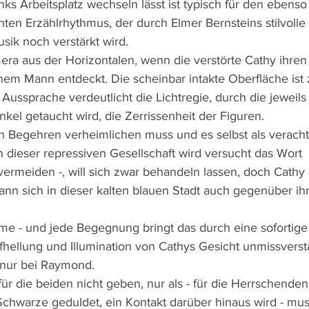
s Arbeitsplatz wechseln lässt ist typisch für den ebenso 
ten Erzählrhythmus, der durch Elmer Bernsteins stilvolle 
ik noch verstärkt wird.
era aus der Horizontalen, wenn die verstörte Cathy ihren
em Mann entdeckt. Die scheinbar intakte Oberfläche ist
Aussprache verdeutlicht die Lichtregie, durch die jeweils
nkel getaucht wird, die Zerrissenheit der Figuren.
in Begehren verheimlichen muss und es selbst als verach
n dieser repressiven Gesellschaft wird versucht das Wort 
ermeiden -, will sich zwar behandeln lassen, doch Cathy bl
nn sich in dieser kalten blauen Stadt auch gegenüber ih
me - und jede Begegnung bringt das durch eine sofortig
ufhellung und Illumination von Cathys Gesicht unmissvers
e nur bei Raymond.
r die beiden nicht geben, nur als - für die Herrschenden 
Schwarze geduldet, ein Kontakt darüber hinaus wird - must