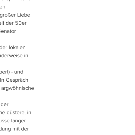
en. 
großer Liebe 
elt der 50er 
enator 
der lokalen 
nderweise in 
ert) - und 
in Gespräch 
t argwöhnische 
 der 
ne düstere, in 
müsse länger 
dung mit der 