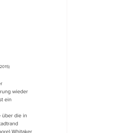
2015)
r 
erung wieder 
t ein 
über die in 
tadtrand 
ore) Whitaker 