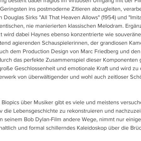
ng besteht dabei fraglos im virtuosen Umgang mit der Fi
Geringsten ins postmoderne Zitieren abzugleiten, verarbei
 Douglas Sirks "All That Heaven Allows" (1954) und "Imitat
entischen, nie manierierten klassischen Melodram. Ergän
t wird dabei Haynes ebenso konzentrierte wie souveräne
tend agierenden Schauspielerinnen, der grandiosen Kame
uch dem Production Design von Marc Friedberg und den
 durch das perfekte Zusammenspiel dieser Komponenten g
roße Geschlossenheit und emotionale Kraft und wird zu d
erwerk von überwältigender und wohl auch zeitloser Schö
 Biopics über Musiker gibt es viele und meistens versuch
av die Lebensgeschichte zu rekonstruieren und nachzuze
 in seinem Bob Dylan-Film andere Wege, nimmt nur einig
nhaltlich und formal schillerndes Kaleidoskop über die Brü