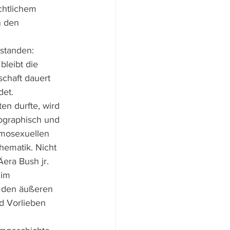
chtlichem 
 den 
standen: 
leibt die 
chaft dauert 
det.
n durfte, wird 
ographisch und 
omosexuellen 
hematik. Nicht 
era Bush jr. 
 im 
n den äußeren 
d Vorlieben 