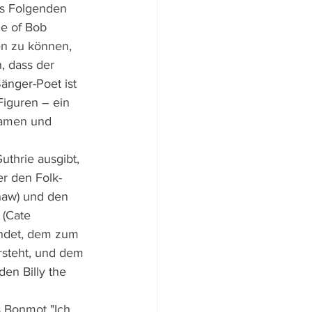
des Folgenden 
me of Bob 
en zu können, 
, dass der 
änger-Poet ist 
iguren – ein 
Namen und 
thrie ausgibt, 
er den Folk-
haw) und den 
(Cate 
endet, dem zum 
rsteht, und dem 
en Billy the 
 Bonmot "Ich 