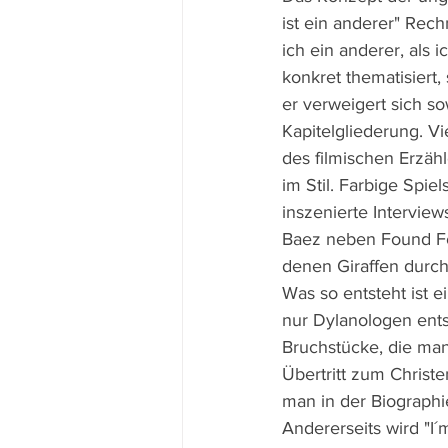
ist ein anderer" Rec
ich ein anderer, als 
konkret thematisiert
er verweigert sich s
Kapitelgliederung. V
des filmischen Erzäh
im Stil. Farbige Spi
inszenierte Interview
Baez neben Found Foo
denen Giraffen durch
Was so entsteht ist e
nur Dylanologen ent
Bruchstücke, die man
Übertritt zum Christ
man in der Biographie 
Andererseits wird "I