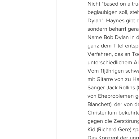
Nicht "based on a tru
beglaubigen soll, ste
Dylan". Haynes gibt 
sondern beharrt gera
Name Bob Dylan in de
ganz dem Titel entsp
Verfahren, das an To
unterschiedlichem Alt
Vom 11jährigen schwa
mit Gitarre von zu H
Sänger Jack Rollins 
von Eheproblemen gep
Blanchett), der von 
Christentum bekehrten
gegen die Zerstörung
Kid (Richard Gere) s
Das Konzept der ung