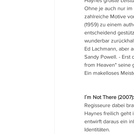
Haynes größte Leistu
Ohne je auch nur im 
zahlreiche Motive von
(1959) zu einem auth
entscheidend gestütz
wunderbar zurückhal
Ed Lachmann, aber a
Sandy Powell. - Erst
from Heaven" seine g
Ein makelloses Meist
I´m Not There (2007):
Regisseure dabei br
Haynes freilich geht
entwirft daraus ein i
Identitäten.