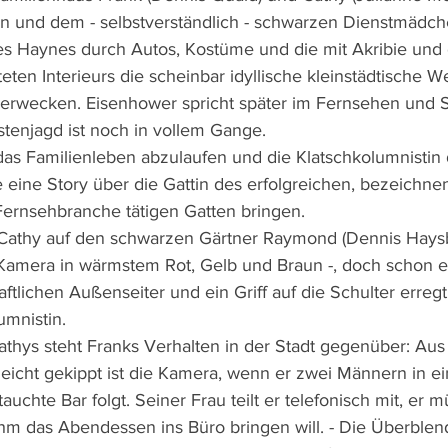
rn und dem - selbstverständlich - schwarzen Dienstmädch
 es Haynes durch Autos, Kostüme und die mit Akribie und 
eten Interieurs die scheinbar idyllische kleinstädtische W
erwecken. Eisenhower spricht später im Fernsehen und S
enjagd ist noch in vollem Gange.
as Familienleben abzulaufen und die Klatschkolumnistin 
eine Story über die Gattin des erfolgreichen, bezeichne
rnsehbranche tätigen Gatten bringen. 
ft Cathy auf den schwarzen Gärtner Raymond (Dennis Haysb
Kamera in wärmstem Rot, Gelb und Braun -, doch schon e
ftlichen Außenseiter und ein Griff auf die Schulter erreg
umnistin.
hys steht Franks Verhalten in der Stadt gegenüber: Aus
leicht gekippt ist die Kamera, wenn er zwei Männern in ei
tauchte Bar folgt. Seiner Frau teilt er telefonisch mit, er 
 ihm das Abendessen ins Büro bringen will. - Die Überblen