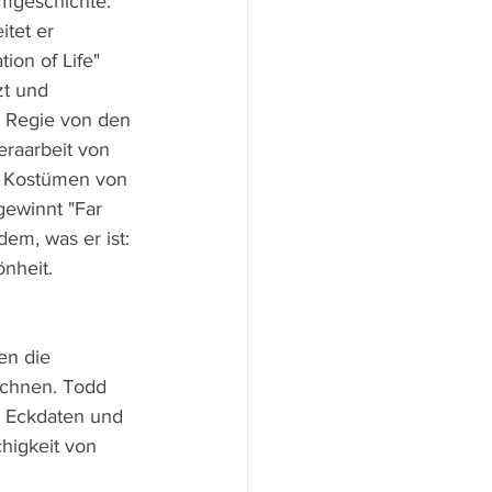
lmgeschichte. 
tet er 
ion of Life" 
zt und 
 Regie von den 
raarbeit von 
 Kostümen von 
ewinnt "Far 
em, was er ist: 
nheit.
en die 
ichnen. Todd 
e Eckdaten und 
chigkeit von 