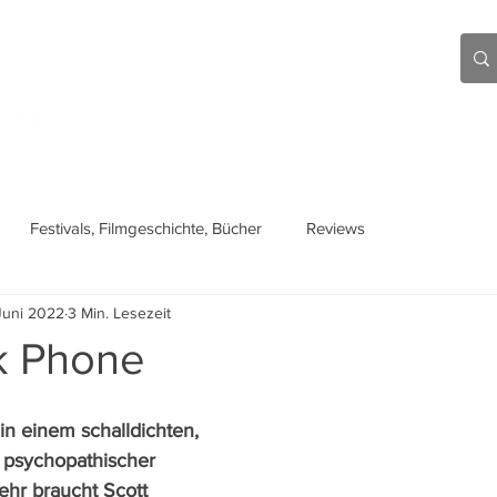
Aktuell
Beiträge
Über mich
Links
Festivals, Filmgeschichte, Bücher
Reviews
Juni 2022
3 Min. Lesezeit
k Phone
in einem schalldichten, 
n psychopathischer 
ehr braucht Scott 