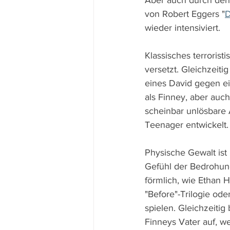
Aber auch durch den 
von Robert Eggers "
D
wieder intensiviert.
Klassisches terrorist
versetzt. Gleichzeiti
eines David gegen e
als Finney, aber auc
scheinbar unlösbare
Teenager entwickelt.
Physische Gewalt is
Gefühl der Bedrohun
förmlich, wie Ethan H
"Before"-Trilogie ode
spielen. Gleichzeiti
Finneys Vater auf, w