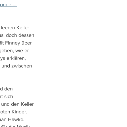
onde – 
leeren Keller 
us, doch dessen 
lt Finney über 
geben, wie er 
ys erklären, 
, und zwischen 
nd den 
t sich 
und den Keller 
oten Kinder, 
han Hawke. 