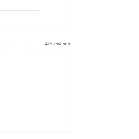
Alle ansehen
peri I
walter.gasperi@film-netz.com