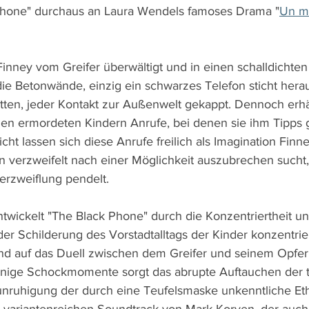
 Phone" durchaus an Laura Wendels famoses Drama "
Un m
inney vom Greifer überwältigt und in einen schalldichten 
die Betonwände, einzig ein schwarzes Telefon sticht hera
tten, jeder Kontakt zur Außenwelt gekappt. Dennoch erhä
en ermordeten Kindern Anrufe, bei denen sie ihm Tipps 
t lassen sich diese Anrufe freilich als Imagination Finne
ion verzweifelt nach einer Möglichkeit auszubrechen sucht
erzweiflung pendelt.
ickelt "The Black Phone" durch die Konzentriertheit u
er Schilderung des Vorstadtalltags der Kinder konzentrier
d auf das Duell zwischen dem Greifer und seinem Opfer 
einige Schockmomente sorgt das abrupte Auftauchen der t
unruhigung der durch eine Teufelsmaske unkenntliche Et