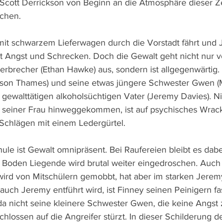
 Scott Derrickson von Beginn an die Atmosphäre dieser Zei
uchen.
mit schwarzem Lieferwagen durch die Vorstadt fährt und 
et Angst und Schrecken. Doch die Gewalt geht nicht nur 
erbrecher (Ethan Hawke) aus, sondern ist allgegenwärtig. 
Mason Thames) und seine etwas jüngere Schwester Gwen (
gewalttätigen alkoholsüchtigen Vater (Jeremy Davies). Nie
 seiner Frau hinweggekommen, ist auf psychisches Wrack
 Schlägen mit einem Ledergürtel.
le ist Gewalt omnipräsent. Bei Raufereien bleibt es dabei
Boden Liegende wird brutal weiter eingedroschen. Auch 
ird von Mitschülern gemobbt, hat aber im starken Jerem
auch Jeremy entführt wird, ist Finney seinen Peinigern fa
da nicht seine kleinere Schwester Gwen, die keine Angst
chlossen auf die Angreifer stürzt. In dieser Schilderung d