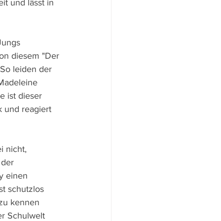
t und lässt in 
Jungs 
von diesem "Der 
So leiden der 
Madeleine 
 ist dieser 
 und reagiert 
 nicht, 
der 
y einen 
st schutzlos 
 zu kennen 
er Schulwelt 