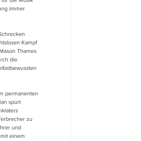
für die Musik 
nung immer 
 Schrecken 
chtslosen Kampf 
n Mason Thames 
rch die 
elbstbewussten 
dem permanenten 
an spürt 
nklaters 
Verbrecher zu 
ührer und 
 mit einem 