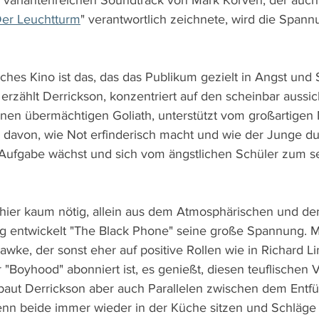
variantenreichen Soundtrack von Mark Korven, der auch 
er Leuchtturm
" verantwortlich zeichnete, wird die Span
isches Kino ist das, das das Publikum gezielt in Angst und
g erzählt Derrickson, konzentriert auf den scheinbar aussi
inen übermächtigen Goliath, unterstützt vom großartige
h davon, wie Not erfinderisch macht und wie der Junge du
 Aufgabe wächst und sich vom ängstlichen Schüler zum s
t hier kaum nötig, allein aus dem Atmosphärischen und 
g entwickelt "The Black Phone" seine große Spannung. M
awke, der sonst eher auf positive Rollen wie in Richard Li
r "Boyhood" abonniert ist, es genießt, diesen teuflischen 
g baut Derrickson aber auch Parallelen zwischen dem Entf
enn beide immer wieder in der Küche sitzen und Schläge