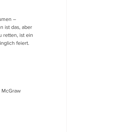
äumen – 
 ist das, aber 
retten, ist ein 
nglich feiert.
e McGraw