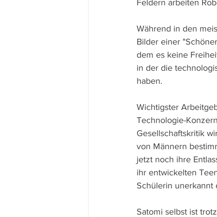
Feldern arbeiten Rob
Während in den meist
Bilder einer "Schönen
dem es keine Freiheit
in der die technolog
haben. 
Wichtigster Arbeitgeb
Technologie-Konzern,
Gesellschaftskritik w
von Männern bestim
jetzt noch ihre Entla
ihr entwickelten Tee
Schülerin unerkannt 
Satomi selbst ist tro