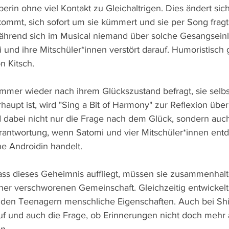
eberin ohne viel Kontakt zu Gleichaltrigen. Dies ändert sich 
kommt, sich sofort um sie kümmert und sie per Song fragt
Während sich im Musical niemand über solche Gesangsein
i und ihre Mitschüler*innen verstört darauf. Humoristisch
n Kitsch.
mer wieder nach ihrem Glückszustand befragt, sie selbst
aupt ist, wird "Sing a Bit of Harmony" zur Reflexion über
 dabei nicht nur die Frage nach dem Glück, sondern auc
antwortung, wenn Satomi und vier Mitschüler*innen entd
e Androidin handelt. 
ass dieses Geheimnis auffliegt, müssen sie zusammenhal
iner verschworenen Gemeinschaft. Gleichzeitig entwickelt
 den Teenagern menschliche Eigenschaften. Auch bei Shi
f und auch die Frage, ob Erinnerungen nicht doch mehr 