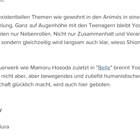
n.
existentiellen Themen wie gewohnt in den Animés in ein
lung. Ganz auf Augenhöhe mit den Teenagern bleibt Yosh
elen nur Nebenrollen. Nicht nur Zusammenhalt und Veran
 sondern gleichzeitig wird langsam auch klar, wieso Shion
uerwerk wie Mamoru Hosoda zuletzt in "
Belle
" brennt Yos
 nicht aber, aber bewegendes und zutiefst humanistisches
chaft glücklich macht, wird auch hier geboten. 
y
iura 