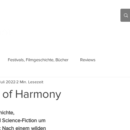
Aktuell
Beiträge
Über mich
Links
Festivals, Filmgeschichte, Bücher
Reviews
Juli 2022
2 Min. Lesezeit
t of Harmony
ichte, 
 Science-Fiction um 
z: Nach einem wilden 