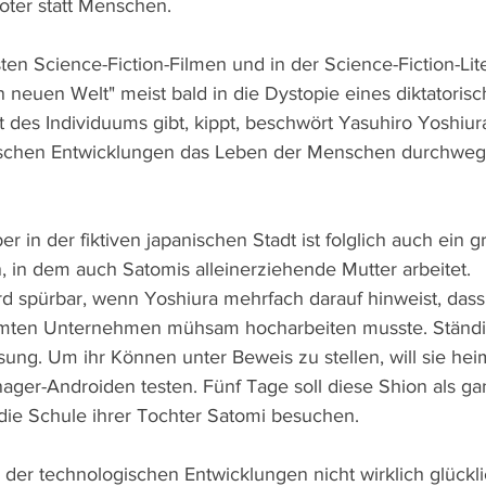
oter statt Menschen.
en Science-Fiction-Filmen und in der Science-Fiction-Lite
 neuen Welt" meist bald in die Dystopie eines diktatorisch
 des Individuums gibt, kippt, beschwört Yasuhiro Yoshiura
ischen Entwicklungen das Leben der Menschen durchwegs 
er in der fiktiven japanischen Stadt ist folglich auch ein g
 in dem auch Satomis alleinerziehende Mutter arbeitet. 
ird spürbar, wenn Yoshiura mehrfach darauf hinweist, dass
mten Unternehmen mühsam hocharbeiten musste. Ständig
ssung. Um ihr Können unter Beweis zu stellen, will sie hei
nager-Androiden testen. Fünf Tage soll diese Shion als g
die Schule ihrer Tochter Satomi besuchen.
tz der technologischen Entwicklungen nicht wirklich glückli