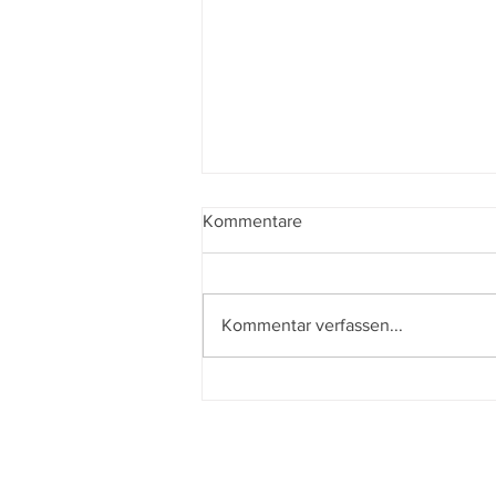
Kommentare
Kommentar verfassen...
Le città di pianura – The Last
One for the Road