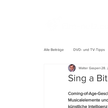
Alle Beiträge
DVD- und TV-Tipps
Walter Gasperi
28. 
Sing a Bi
Coming-of-Age-Gesch
Musicalelemente und
künstliche Intelligen