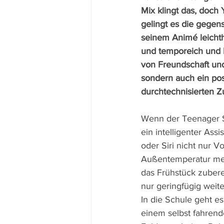
Mix klingt das, doch 
gelingt es die gegen
seinem Animé leicht
und temporeich und 
von Freundschaft und
sondern auch ein posi
durchtechnisierten Z
Wenn der Teenager S
ein intelligenter Assi
oder Siri nicht nur V
Außentemperatur mel
das Frühstück zubereit
nur geringfügig weit
In die Schule geht es
einem selbst fahrend