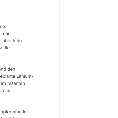
nts 
s man 
 aber kein 
z die 
und den 
eplante Lithium-
 im rasanten 
reits 
Kupfermine im 