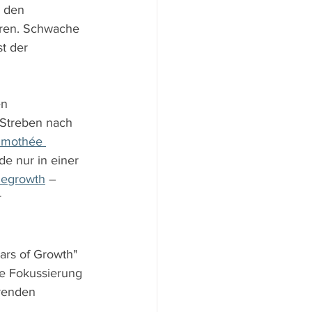
 den 
eren. Schwache 
t der 
en 
 Streben nach 
imothée 
e nur in einer 
egrowth
 – 
 
ars of Growth" 
ie Fokussierung 
renden 