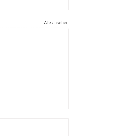
Alle ansehen
peri I
walter.gasperi@film-netz.com