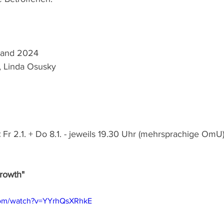
hland 2024
, Linda Osusky
:
 Fr 2.1. + Do 8.1. - jeweils 19.30 Uhr (mehrsprachige OmU
Growth"
com/watch?v=YYrhQsXRhkE