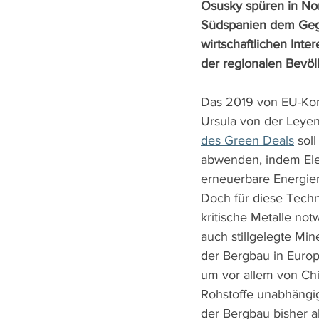
Osusky spüren in N
Südspanien dem Geg
wirtschaftlichen Int
der regionalen Bevöl
Das 2019 von EU-Kom
Ursula von der Leyen
des Green Deals
 sol
abwenden, indem Ele
erneuerbare Energien
Doch für diese Techn
kritische Metalle not
auch stillgelegte Mi
der Bergbau in Euro
um vor allem von Chin
Rohstoffe unabhängig
der Bergbau bisher a