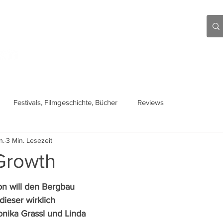
Aktuell
Beiträge
Über mich
Links
Festivals, Filmgeschichte, Bücher
Reviews
n.
3 Min. Lesezeit
 Growth
n will den Bergbau 
dieser wirklich 
onika Grassl und Linda 