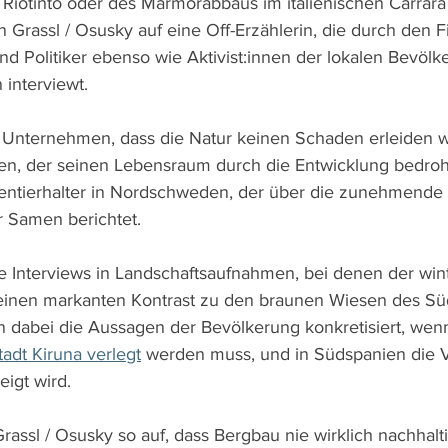
Riotinto oder des Marmorabbaus im italienischen Carrara 
n Grassl / Osusky auf eine Off-Erzählerin, die durch den F
nd Politiker ebenso wie Aktivist:innen der lokalen Bevölk
interviewt.
Unternehmen, dass die Natur keinen Schaden erleiden we
en, der seinen Lebensraum durch die Entwicklung bedroht
entierhalter in Nordschweden, der über die zunehmende
 Samen berichtet.
se Interviews in Landschaftsaufnahmen, bei denen der wint
einen markanten Kontrast zu den braunen Wiesen des Süd
dabei die Aussagen der Bevölkerung konkretisiert, wenn
tadt Kiruna verlegt
 werden muss, und in Südspanien die
igt wird.
rassl / Osusky so auf, dass Bergbau nie wirklich nachhalti