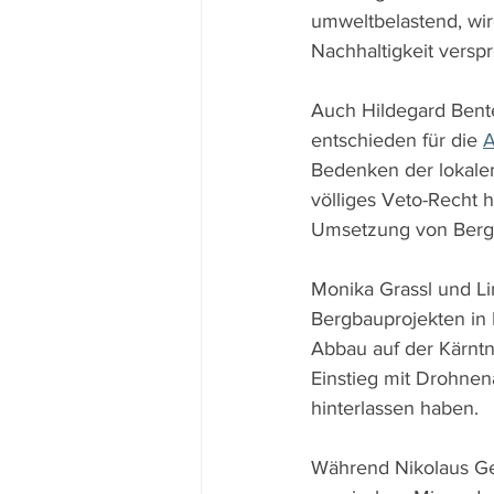
umweltbelastend, wir
Nachhaltigkeit versp
Auch Hildegard Bente
entschieden für die 
A
Bedenken der lokale
völliges Veto-Recht h
Umsetzung von Bergb
Monika Grassl und L
Bergbauprojekten in 
Abbau auf der Kärntn
Einstieg mit Drohnen
hinterlassen haben.
Während Nikolaus Gey