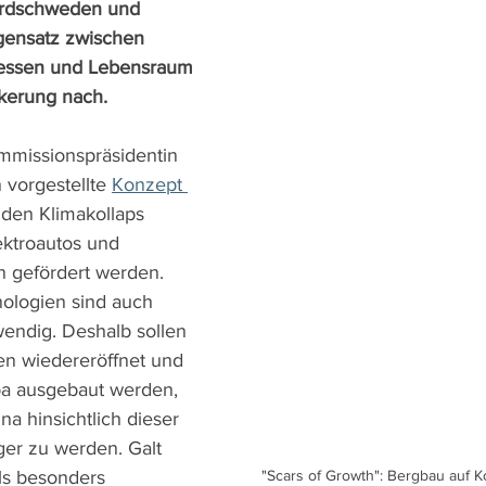
ordschweden und 
ensatz zwischen 
eressen und Lebensraum 
kerung nach.
missionspräsidentin 
 vorgestellte 
Konzept 
l den Klimakollaps 
ktroautos und 
 gefördert werden. 
ologien sind auch 
wendig. Deshalb sollen 
nen wiedereröffnet und 
pa ausgebaut werden, 
a hinsichtlich dieser 
er zu werden. Galt 
ls besonders 
"Scars of Growth": Bergbau auf K