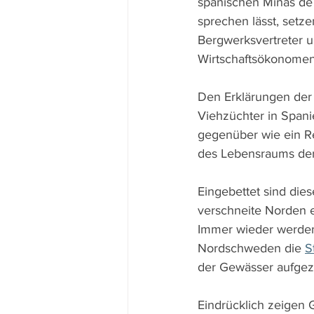
spanischen Minas de 
sprechen lässt, setze
Bergwerksvertreter u
Wirtschaftsökonomen 
Den Erklärungen der 
Viehzüchter in Spani
gegenüber wie ein R
des Lebensraums der
Eingebettet sind die
verschneite Norden 
Immer wieder werden 
Nordschweden die 
S
der Gewässer aufgeze
Eindrücklich zeigen G