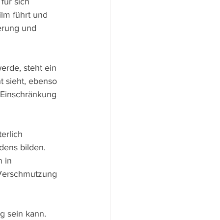
für sich 
ilm führt und 
erung und 
rde, steht ein 
 sieht, ebenso 
 Einschränkung 
erlich 
ens bilden. 
 in 
 Verschmutzung 
g sein kann. 