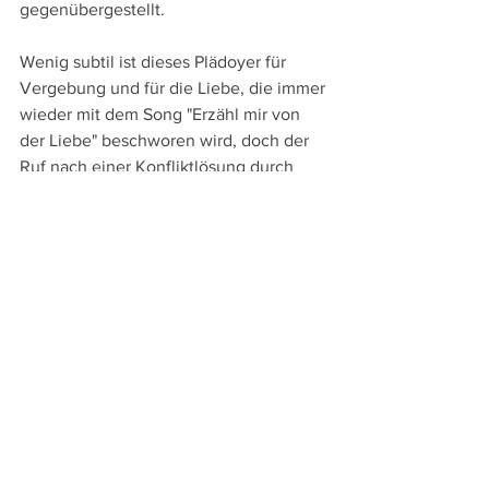
gegenübergestellt.
Wenig subtil ist dieses Plädoyer für 
Vergebung und für die Liebe, die immer 
wieder mit dem Song "Erzähl mir von 
der Liebe" beschworen wird, doch der 
Ruf nach einer Konfliktlösung durch 
Kommunikation entwickelt gerade in 
unserer von zahlreichen realen Kriegen 
und militärischen Konflikten geprägten 
Zeit brennende Aktualität. Träumen 
lässt "Scarlet", der auch die Frage nach 
dem Wesen des Menschseins aufwirft, 
so mit seiner starken Heldin von einer 
Welt des friedlichen Zusammenlebens 
und von Herrscher:innen, die nicht ihre 
eigene Macht, sondern das Wohl und 
Glück ihres Volkes ins Zentrum ihrer 
Regentschaft stellen.