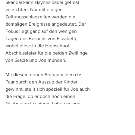
Skandal kann Haynes dabei getrost 
verzichten. Nur mit einigen 
Zeitungsschlagzeilen werden die 
damaligen Ereignisse angedeutet. Der 
Fokus liegt ganz auf den wenigen 
Tagen des Besuchs von Elizabeth, 
wobei diese in die Highschool-
Abschlussfeier für die beiden Zwillinge 
von Gracie und Joe münden.
Mit diesem neuen Freiraum, den das 
Paar durch den Auszug der Kinder 
gewinnt, stellt sich speziell für Joe auch 
die Frage, ob er doch noch einen 
Neubeginn in seinem Leben wagen 
soll. – Aber auch auf diese Frage 
verweigert Haynes eine Antwort. 
Mit dieser schillernden Offenheit sorgt 