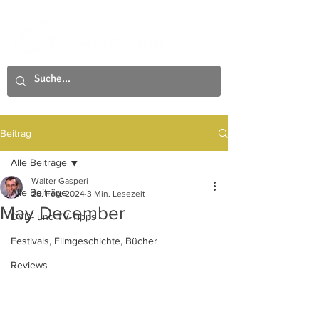
Beitrag
Alle Beiträge
Walter Gasperi
Alle Beiträge
28. Feb. 2024
3 Min. Lesezeit
May December
DVD- und TV-Tipps
Festivals, Filmgeschichte, Bücher
Reviews